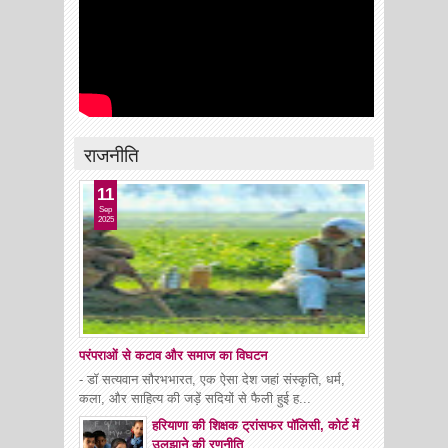
राजनीति
11
Sep
2025
परंपराओं से कटाव और समाज का विघटन
- डॉ सत्यवान सौरभभारत, एक ऐसा देश जहां संस्कृति, धर्म,
कला, और साहित्य की जड़ें सदियों से फैली हुई ह...
हरियाणा की शिक्षक ट्रांसफर पॉलिसी, कोर्ट में
उलझाने की रणनीति