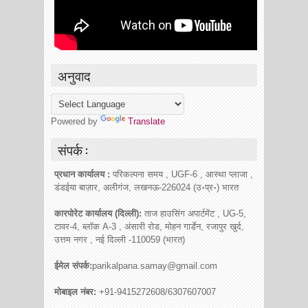
अनुवाद
Powered by
Translate
संपर्क :
प्रधान कार्यालय :
परिकल्पना समय , UGF-6 , आस्था प्लाजा ,
डंडईया बाज़ार, अलीगंज, लखनऊ-226024 (उ॰प्र॰) भारत
कारपोरेट कार्यालय (दिल्ली):
ताज हाउसिंग अपार्टमेंट , UG-5,
टावर-4, ब्लॉक A-3 , अंसारी रोड, मोहन गार्डेन, रजापुर खुर्द,
उत्तम नगर , नई दिल्ली -110059 (भारत)
ईमेल संपर्क:
parikalpana.samay@gmail.com
मोबाइल नंबर:
+91-9415272608/6307607007