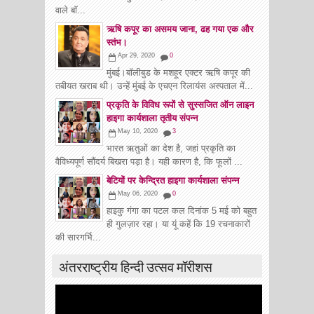
वाले बाॅ...
ऋषि कपूर का असमय जाना, ढह गया एक और
स्तंभ।
Apr 29, 2020
0
मुंबई।बॉलीबुड के मशहूर एक्टर ऋषि कपूर की
तबीयत खराब थी। उन्हें मुंबई के एचएन रिलायंस अस्पताल में...
प्रकृति के विविध रूपों से सुस्सजित ऑन लाइन
हाइगा कार्यशाला तृतीय संपन्न
May 10, 2020
3
भारत ऋतुओं का देश है, जहां प्रकृति का
वैविध्यपूर्ण सौंदर्य बिखरा पड़ा है। यही कारण है, कि फूलों ...
बेटियों पर केन्द्रित हाइगा कार्यशाला संपन्न
May 06, 2020
0
हाइकु गंगा का पटल कल दिनांक 5 मई को बहुत
ही गुलज़ार रहा। या यूं कहें कि 19 रचनाकारों
की सारगर्भि...
अंतरराष्ट्रीय हिन्दी उत्सव मॉरीशस