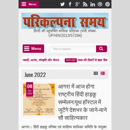
Menu
हिन्दी की वहुचर्चित मासिक पत्रिका (पंजी.संख्या-
UPHIN/2013/57294)
Menu
क्रांति: पतंगबाज़ी, आनंद, संस्कृति और चेतना
कक्षा की दीवारों से बाहर शिक्षा: अनिवार्य उपस्थिति की वैच
00:21 AM
June 2022
आगरा में आज होगा
08
Jun
राष्ट्रीय हिंदी हाइकू
2022
सम्मेलन:यूथ हॉस्टल में
जुटेंगे देशभर के जाने-माने
सौ साहित्यकार
आगरा। हिंदी हाइकू परिषद एवं साहित्य साधिका समिति के संयुक्त