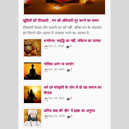
खुशियों की दीपावली : मन की अंधियारी दूर करने का समय
दीपावली केवल दीप जलाने का पर्व नहीं, बल्कि मन के अंधकार
को मिटाने और आत्मा में उजाला भरने का अवसर है...
धनतेरस: समृद्धि का नहीं, संवेदना का उत्सव
Oct 17, 2025
0
भौतिक उमंग या सत्संग
Dec 30, 2021
0
धर्म एवं संस्कृति के लोप से हो रहा समाज का
विनाश
Dec 24, 2021
0
वारिस शाह की 'हीर' में इश्क़ का अनुभव
May 23, 2020
0