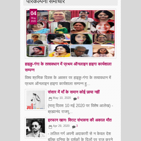
परिकल्पना समाचार
04
May
2020
हाइकु-गंगा के तत्वावधान में प्रथम ऑनलाइन हाइगा कार्यशाला
सम्पन्न
विश्व श्रमिक दिवस के अवसर पर हाइकु-गंगा के तत्वावधान में
प्रथम ऑनलाइन हाइगा कार्यशाला सम्पन्न हु...
संसार में माँ के समान कोई छाया नहीं
May 10, 2020
0
(मातृ दिवस 10 मई 2020 पर विशेष आलेख) -
ब्रह्मानंद राजपू...
इरफान खानः विराट संभावना की अकाल मौत
Apr 29, 2020
3
- ललित गर्ग अपनी अदाकारी से न केवल देश
बल्कि दुनिया के दर्शकों के दिलों पर राज करने