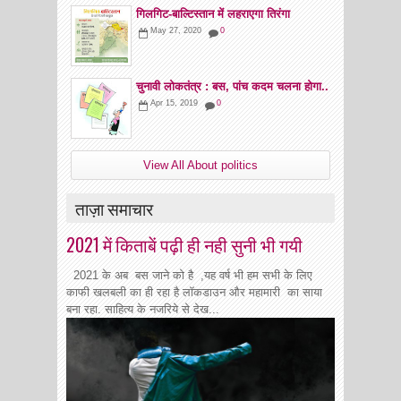
गिलगिट-बाल्टिस्तान में लहराएगा तिरंगा
May 27, 2020
0
चुनावी लोकतंत्र : बस, पांच कदम चलना होगा..
Apr 15, 2019
0
View All About politics
ताज़ा समाचार
2021 में किताबें पढ़ी ही नही सुनी भी गयी
2021 के अब बस जाने को है ,यह वर्ष भी हम सभी के लिए
काफी खलबली का ही रहा है लॉकडाउन और महामारी का साया
बना रहा. साहित्य के नजरिये से देख...