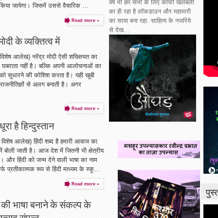
वर्ष भी हम सभी के लिए काफी खलबली
ट किया जायेगा। जिसमें उससे वैचारिक …
का ही रहा है लॉकडाउन और महामारी
का साया बना रहा. साहित्य के नजरिये
Read more »
से देख...
ोदी के व्यक्तित्व में
विशेष आलेख) नरेंद्र मोदी ऐसी शख्सियत का
 घबराता नहीं है। बल्कि अपनी आलोचनाओं का
 को सुधारने की कोशिश करता है। यही खूबी
रे राजनीतिज्ञों से अलग बनाती है। अगर
Read more »
रा है हिन्दुस्तान
विशेष आलेख) हिंदी शब्द है हमारी आवाज का
में बोली जाती है। आज देश में जितनी भी क्षेत्रीय
है। और हिंदी को जन्म देने वाली भाषा का नाम
्फ प्रतीकात्मक रूप से हिंदी माध्यम के स्कू…
Read more »
पुस
्र की भाषा बनाने के संकल्प के
उत्सव संपन्न