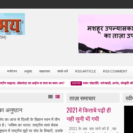
7294)
मनोरंजन
अनुवाद
साक्षात्कार
संपर्क करें
RSS ARTICLE
RSS COMMENT
फाइल्स: लोकतंत्र का आईना या सत्ता का कवर-अप?
मकर संक्रांति: पतंगबाज़ी, आनंद, संस्कृति और चेतना
8:05 PM
ताज़ा समाचार
रवी
का अनुष्ठान
2021 में किताबें पढ़ी ही
नही सुनी भी गयी
 संघ का आज से दिल्ली के विज्ञान भवन में तीन
 है। ‘भविष्य का भारतः राष्ट्रीय स्वयं सेवक
2021 के अब बस जाने को है ,यह
न में राष्ट्रीय मुद्दों पर संघ के विचारों, उसके