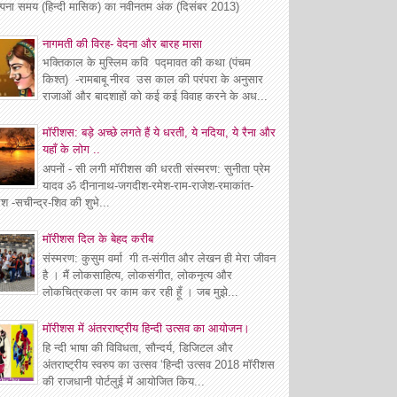
्पना समय (हिन्दी मासिक) का नवीनतम अंक (दिसंबर 2013)
नागमती की विरह- वेदना और बारह मासा
भक्तिकाल के मुस्लिम कवि पद्मावत की कथा (पंचम
किश्त) -रामबाबू नीरव उस काल की परंपरा के अनुसार
राजाओं और बादशाहों को कई कई विवाह करने के अध...
मॉरीशस: बड़े अच्छे लगते हैं ये धरती, ये नदिया, ये रैना और
यहाँ के लोग ..
अपनों - सी लगी मॉरीशस की धरती संस्मरण: सुनीता प्रेम
यादव ॐ दीनानाथ-जगदीश-रमेश-राम-राजेश-रमाकांत-
श -सचीन्द्र-शिव की शुभे...
माॅरीशस दिल के बेहद करीब
संस्मरण: कुसुम वर्मा गी त-संगीत और लेखन ही मेरा जीवन
है । मैं लोकसाहित्य, लोकसंगीत, लोकनृत्य और
लोकचित्रकला पर काम कर रही हूँ । जब मुझे...
मॉरीशस में अंतरराष्ट्रीय हिन्दी उत्सव का आयोजन।
हि न्दी भाषा की विविधता, सौन्दर्य, डिजिटल और
अंतराष्ट्रीय स्वरुप का उत्सव ‘हिन्दी उत्सव 2018 मॉरीशस
की राजधानी पोर्टलुई में आयोजित किय...