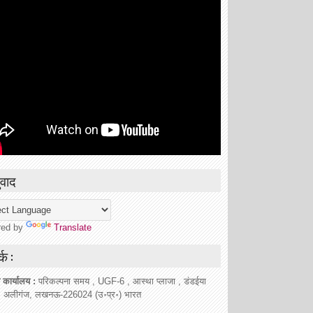
वाद
red by
Translate
्क :
 कार्यालय :
परिकल्पना समय , UGF-6 , आस्था प्लाजा , डंडईया
, अलीगंज, लखनऊ-226024 (उ॰प्र॰) भारत