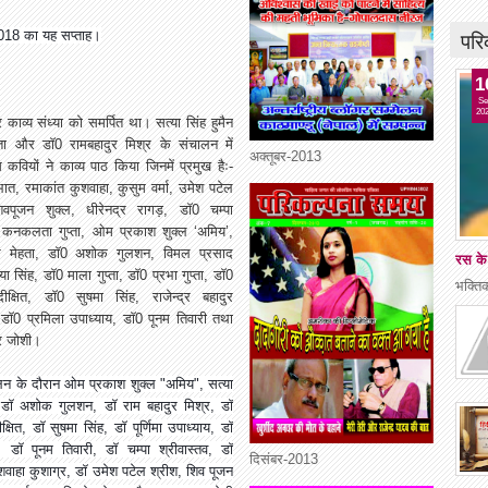
परि
2018 का यह सप्ताह।
1
Se
20
 काव्य संध्या को समर्पित था। सत्या सिंह हुमैन
षता और डाॅ0 रामबहादुर मिश्र के संचालन में
अक्तूबर-2013
वियों ने काव्य पाठ किया जिनमें प्रमुख हैः-
रभात, रमाकांत कुशवाहा, कुसुम वर्मा, उमेश पटेल
शिवपूजन शुक्ल, धीरेनद्र रागड़, डाॅ0 चम्पा
व, कनकलता गुप्ता, ओम प्रकाश शुक्ल ‘अमिय’,
र मेहता, डाॅ0 अशोक गुलशन, विमल प्रसाद
रस के
या सिंह, डाॅ0 माला गुप्ता, डाॅ0 प्रभा गुप्ता, डाॅ0
भक्त
ीक्षित, डाॅ0 सुषमा सिंह, राजेन्द्र बहादुर
, डाॅ0 प्रमिला उपाध्याय, डाॅ0 पूनम तिवारी तथा
्र जोशी।
लन के दौरान ओम प्रकाश शुक्ल "अमिय", सत्या
न, डॉ अशोक गुलशन, डॉ राम बहादुर मिश्र, डॉ
्षित, डॉ सुषमा सिंह, डॉ पूर्णिमा उपाध्याय, डॉ
ा, डॉ पूनम तिवारी, डॉ चम्पा श्रीवास्तव, डॉ
दिसंबर-2013
शवाहा कुशाग्र, डॉ उमेश पटेल श्रीश, शिव पूजन