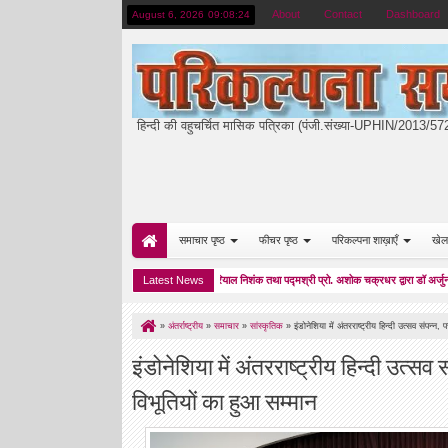
About
Contact
Dashboard
August 6, 2026
09:08:25
हिन्दी की वहुचर्चित मासिक पत्रिका (पंजी.संख्या-UPHIN/2013/5
समाचार पृष्ठ
फीचर पृष्ठ
परिकल्पना शाख़ाएँ
खेल
डॉ रमेश पोखरियाल निशंक तथा पद्मश्री प्रो. अशोक चक्रधर द्वारा डॉ अर्जुन गुप्ता गुंज
Latest News
10:27 AM
»
अंतर्राष्ट्रीय
»
समाचार
»
सांस्कृतिक
»
इंडोनेशिया में अंतरराष्ट्रीय हिन्दी उत्सव संपन्न
इंडोनेशिया में अंतरराष्ट्रीय हिन्दी उत्सव
विभूतियों का हुआ सम्मान