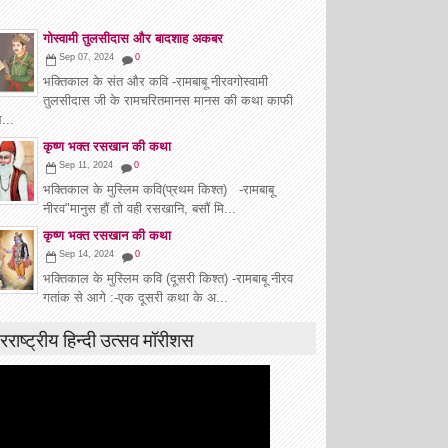
गोस्वामी तुलसीदास और बादशाह अकबर
Sep 07, 2024
0
भक्तिकाल के संत और कवि -रामबाबू नीरवगोस्वामी
तुलसीदास जी के रामचरितमानस मानस की कथा काफी
...
कृष्ण भक्त रसखान की कथा
Sep 11, 2024
0
भक्तिकाल के मुस्लिम कवि(प्रथम किश्त) -रामबाबू
नीरव"मानुस हौं तो वही रसखानि, बसौं मि...
कृष्ण भक्त रसखान की कथा
Sep 14, 2024
0
भक्तिकाल के मुस्लिम कवि (दूसरी किश्त) -रामबाबू नीरव
गतांक से आगे :-एक दूसरी कथा के अ...
रराष्ट्रीय हिन्दी उत्सव मॉरीशस