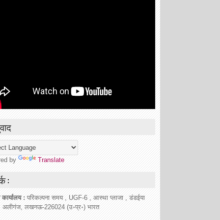
वाद
red by
Translate
्क :
 कार्यालय :
परिकल्पना समय , UGF-6 , आस्था प्लाजा , डंडईया
, अलीगंज, लखनऊ-226024 (उ॰प्र॰) भारत