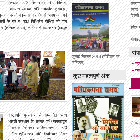
(लेखक डाॅ0 सियाराम), रेड विलेज,
कारपोर
उपन्यास लेखक डाॅ0 रमाकांत कुशवाहा,
ब्लॉक 
गुलशन के दो काव्य संग्रह शेष से अशेष तक एवं
दिल्ल
ं के घेरे में, डाॅ0 मिथिलेश दीक्षित की पांच
ईमेल स
ीप (क्षणिक काव्य), सीपियों में बंद सागर (हाइकु
मोबाइ
संप
जुलाई-सितंबर 2018 (मॉरीशस पर
केन्द्रित)
प्
प्र
कुछ महत्वपूर्ण अंक
राष्ट्रपति पुरस्कार से सम्मानित अवध
भारती संस्थान के अध्यक्ष डाॅ0 रामबहादुर
दो प्
मिश्र को ‘प्रेमचंद साहित्य सम्मान’, डाॅ0
अनीता श्रीवास्तव ‘डाॅ0 विद्यानिवास मिश्र
परिकल