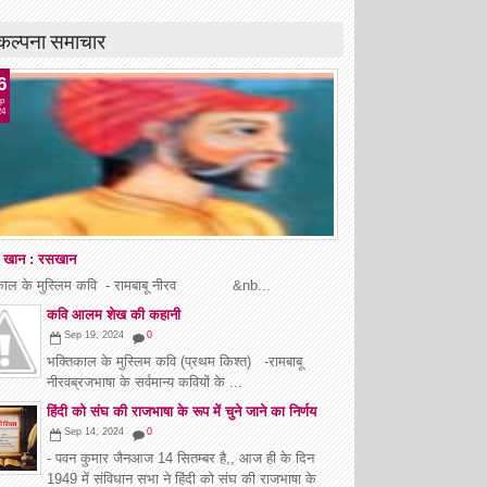
कल्पना समाचार
6
p
24
 खान : रसखान
िकाल के मुस्लिम कवि - रामबाबू नीरव &nb...
कवि आलम शेख की कहानी
Sep 19, 2024
0
भक्तिकाल के मुस्लिम कवि (प्रथम किश्त) -रामबाबू
नीरवब्रजभाषा के सर्वमान्य कवियों के ...
हिंदी को संघ की राजभाषा के रूप में चुने जाने का निर्णय
Sep 14, 2024
0
- पवन कुमार जैनआज 14 सितम्बर है,, आज ही के दिन
1949 में संविधान सभा ने हिंदी को संघ की राजभाषा के