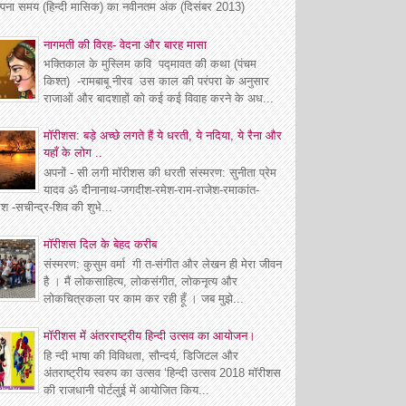
्पना समय (हिन्दी मासिक) का नवीनतम अंक (दिसंबर 2013)
नागमती की विरह- वेदना और बारह मासा
भक्तिकाल के मुस्लिम कवि पद्मावत की कथा (पंचम
किश्त) -रामबाबू नीरव उस काल की परंपरा के अनुसार
राजाओं और बादशाहों को कई कई विवाह करने के अध...
मॉरीशस: बड़े अच्छे लगते हैं ये धरती, ये नदिया, ये रैना और
यहाँ के लोग ..
अपनों - सी लगी मॉरीशस की धरती संस्मरण: सुनीता प्रेम
यादव ॐ दीनानाथ-जगदीश-रमेश-राम-राजेश-रमाकांत-
श -सचीन्द्र-शिव की शुभे...
माॅरीशस दिल के बेहद करीब
संस्मरण: कुसुम वर्मा गी त-संगीत और लेखन ही मेरा जीवन
है । मैं लोकसाहित्य, लोकसंगीत, लोकनृत्य और
लोकचित्रकला पर काम कर रही हूँ । जब मुझे...
मॉरीशस में अंतरराष्ट्रीय हिन्दी उत्सव का आयोजन।
हि न्दी भाषा की विविधता, सौन्दर्य, डिजिटल और
अंतराष्ट्रीय स्वरुप का उत्सव ‘हिन्दी उत्सव 2018 मॉरीशस
की राजधानी पोर्टलुई में आयोजित किय...