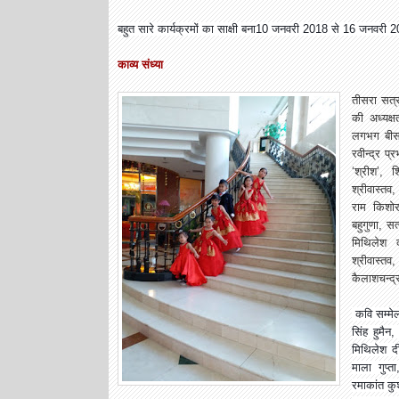
बहुत सारे कार्यक्रमों का साक्षी बना10 जनवरी 2018 से 16 जनवरी 
काव्य संध्या
तीसरा सत्र
की अध्यक्
लगभग बीस क
रवीन्द्र प्
‘श्रीश’, 
श्रीवास्त
राम किशो
बहुगुणा, सत्
मिथिलेश द
श्रीवास्तव
कैलाशचन्द
कवि सम्मे
सिंह हुमै
मिथिलेश दीक
माला गुप्त
रमाकांत कु