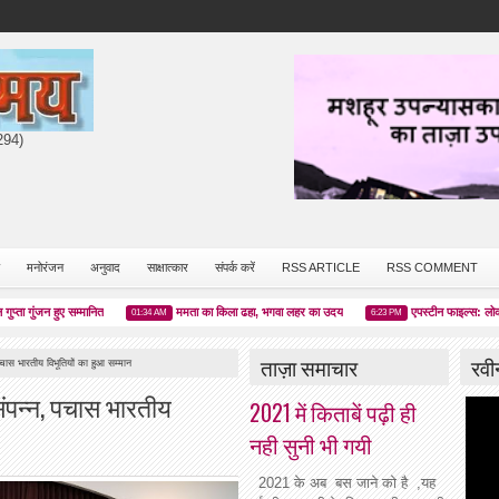
7294)
मनोरंजन
अनुवाद
साक्षात्कार
संपर्क करें
RSS ARTICLE
RSS COMMENT
न हुए सम्मानित
ममता का किला ढहा, भगवा लहर का उदय
एपस्टीन फाइल्स: लोकतंत्र का
01:34 AM
6:23 PM
ताज़ा समाचार
रवी
, पचास भारतीय विभूतियों का हुआ सम्मान
 संपन्न, पचास भारतीय
2021 में किताबें पढ़ी ही
नही सुनी भी गयी
2021 के अब बस जाने को है ,यह