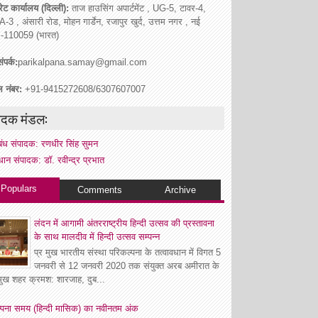
ेट कार्यालय (दिल्ली):
ताज हाउसिंग अपार्टमेंट , UG-5, टावर-4,
A-3 , अंसारी रोड, मोहन गार्डेन, रजापुर खुर्द, उत्तम नगर , नई
ी -110059 (भारत)
ंपर्क:
parikalpana.samay@gmail.com
ल नंबर:
+91-9415272608/6307607007
ादक मंडल:
रबंध संपादक: रणधीर सिंह सुमन
धान संपादक: डॉ. रवीन्द्र प्रभात
Populars
Comments
Archive
लंदन में आगामी अंतरराष्ट्रीय हिन्दी उत्सव की प्रस्तावना
के साथ मालदीव में हिन्दी उत्सव सम्पन्न
प्र मुख भारतीय संस्था परिकल्पना के तत्वावधान में विगत 5
जनवरी से 12 जनवरी 2020 तक संयुक्त अरब अमीरात के
रमुख शहर क्रमश: शारजाह, दुब...
्पना समय (हिन्दी मासिक) का नवीनतम अंक