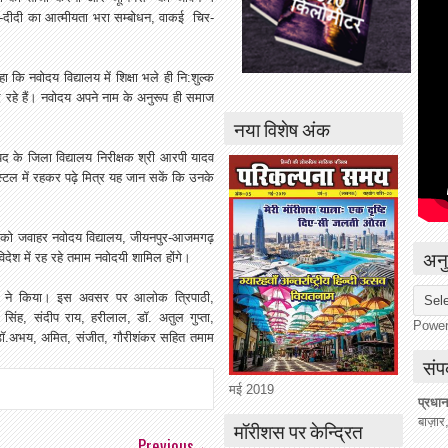
-दीदी का आत्मीयता भरा सम्बोधन, वाकई चिर-
 कि नवोदय विद्यालय में शिक्षा भले ही नि:शुल्क
दे रहे हैं। नवोदय अपने नाम के अनुरूप ही समाज
नया विशेष अंक
के जिला विद्यालय निरीक्षक श्री आरपी यादव
्टल में रहकर पढ़े मित्र यह जान सकें कि उनके
9 को जवाहर नवोदय विद्यालय, जीयनपुर-आजमगढ़
अनु
िदेश में रह रहे तमाम नवोदयी शामिल होंगे।
भय ने किया। इस अवसर पर आलोक त्रिपाठी,
 सिंह, संदीप राय, हरीलाल, डॉ. अतुल गुप्ता,
Powe
व, डॉ.अभय, अमित, संजीत, गौरीशंकर सहित तमाम
संपर
मई 2019
प्रधान
बाज़ार
मॉरीशस पर केन्द्रित
Previous