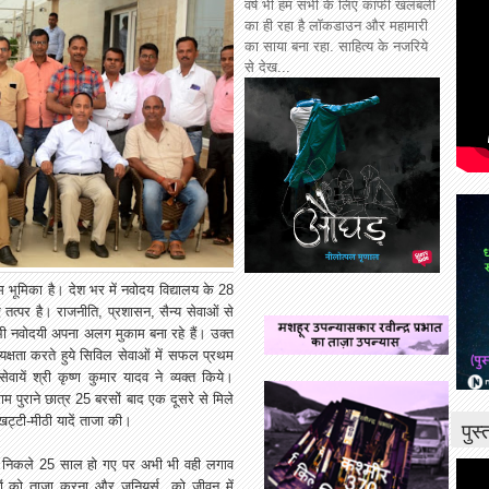
वर्ष भी हम सभी के लिए काफी खलबली
का ही रहा है लॉकडाउन और महामारी
का साया बना रहा. साहित्य के नजरिये
से देख...
म भूमिका है। देश भर में नवोदय विद्यालय के 28
 तत्पर है। राजनीति, प्रशासन, सैन्य सेवाओं से
भी नवोदयी अपना अलग मुकाम बना रहे हैं। उक्त
क्षता करते हुये सिविल सेवाओं में सफल प्रथम
ायें श्री कृष्ण कुमार यादव ने व्यक्त किये।
 पुराने छात्र 25 बरसों बाद एक दूसरे से मिले
ट्टी-मीठी यादें ताजा की।
पुस
से निकले 25 साल हो गए पर अभी भी वही लगाव
ों को ताजा करना और जूनियर्स को जीवन में