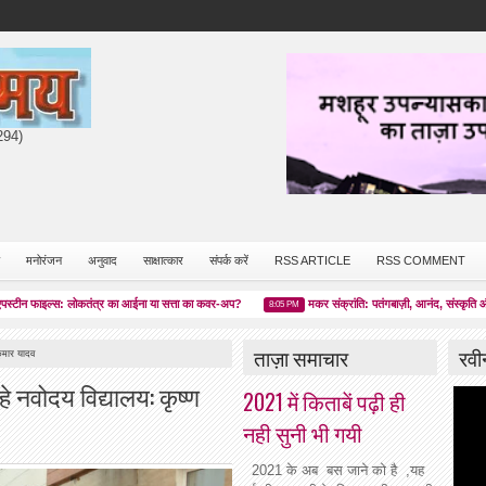
7294)
मनोरंजन
अनुवाद
साक्षात्कार
संपर्क करें
RSS ARTICLE
RSS COMMENT
फाइल्स: लोकतंत्र का आईना या सत्ता का कवर-अप?
मकर संक्रांति: पतंगबाज़ी, आनंद, संस्कृति और चेतन
8:05 PM
ताज़ा समाचार
रवी
कुमार यादव
े नवोदय विद्यालय: कृष्ण
2021 में किताबें पढ़ी ही
नही सुनी भी गयी
2021 के अब बस जाने को है ,यह