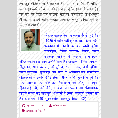
हम खुद शॅार्टकट रास्ते तलाशते हैं। 'आउट आॅफ वे' हासिल
करना हम रुतबे की बात मानते हैं। कहते हैं कि इतना तो चलता है।
जब तक यह चित्र नहीं बदलेगा, मतदाता जागरूकता आधी-अधूरी
ही रहेगी। आइये, बतौर मतदाता आज हम सम्पूर्ण दायित्व पूर्ति के
लिए संकल्पित हों।
(लेखक
पत्रकारिता एवं जनसंपर्क से जुड़े हैं।
1989 में बतौर प्रशिक्षु पत्रकार दिल्ली प्रेस
प्रकाशन में नौकरी के बाद चौथी दुनिया
साप्ताहिक, दैनिक जागरण- दिल्ली, समय
सूत्रधार पाक्षिक में क्रमशः उपसंपादक,
वरिष्ठ उपसंपादक कार्य उन्होने किया है। जनसत्ता, दैनिक जागरण,
हिंदुस्तान, अमर उजाला, नई दुनिया, सहारा समय, चौथी दुनिया,
समय सूत्रधार, कुरुक्षेत्र और माया के अतिरिक्त कई सामाजिक
पत्रिकाओं में इनके रिपोर्ट लेख, फीचर आदि प्रकाशित हुये हैं।
जल साक्षरता, जल नीति जल निजीकरण, नदी जोड़, गंगा-यमुना,
हिंडन-सई नदी, नदी नीति, मतदाता जागरूकता तथा पंचपरमेश्वर
जागृति संबंधी कई महत्वपूर्ण अभियानों में इनकी महत्वपूर्ण भूमिका रही
है।
डाक पताः 146, सुंदर ब्लॉक, शकरपुर, दिल्ली- 92)
April 02, 2018
रवीन्द्र प्रभात
article
,
आलेख
,
मुद्दे