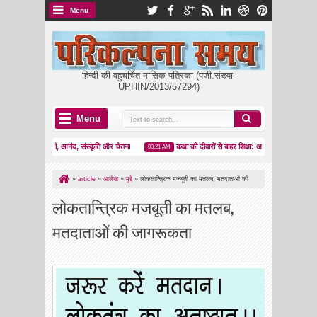
Menu
हिन्दी की वहुचर्चित मासिक पत्रिका (पंजी.संख्या-
UPHIN/2013/57294)
Menu
: पतंगबाज़ी, आनंद, संस्कृति और चेतना
कक्षा की दीवारों से बाहर शिक्षा: अनिवार्य उपस्थिति की वैचारिक पड
00:21 AM
»
article
»
आलेख
»
मुद्दे
»
लोकतान्त्रिक मजबूती का मतलब, मतदाताओं की
जागरूकता
लोकतान्त्रिक मजबूती का मतलब,
मतदाताओं की जागरूकता