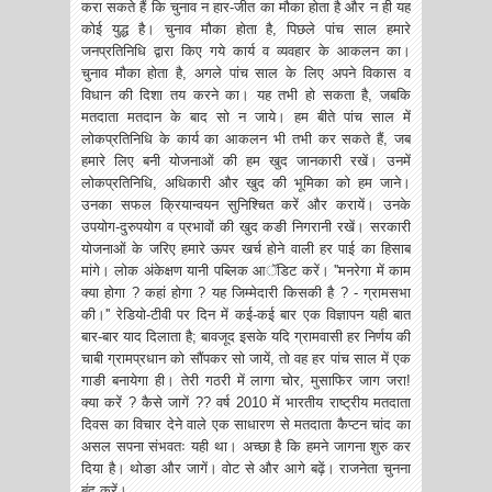
करा सकते हैं कि चुनाव न हार-जीत का मौका होता है और न ही यह
कोई युद्ध है। चुनाव मौका होता है, पिछले पांच साल हमारे
जनप्रतिनिधि द्वारा किए गये कार्य व व्यवहार के आकलन का।
चुनाव मौका होता है, अगले पांच साल के लिए अपने विकास व
विधान की दिशा तय करने का। यह तभी हो सकता है, जबकि
मतदाता मतदान के बाद सो न जाये। हम बीते पांच साल में
लोकप्रतिनिधि के कार्य का आकलन भी तभी कर सकते हैं, जब
हमारे लिए बनी योजनाओं की हम खुद जानकारी रखें। उनमें
लोकप्रतिनिधि, अधिकारी और खुद की भूमिका को हम जाने।
उनका सफल क्रियान्वयन सुनिश्चित करें और करायें। उनके
उपयोग-दुरुपयोग व प्रभावों की खुद कङी निगरानी रखें। सरकारी
योजनाओं के जरिए हमारे ऊपर खर्च होने वाली हर पाई का हिसाब
मांगे। लोक अंकेक्षण यानी पब्लिक आॅडिट करें। ''मनरेगा में काम
क्या होगा ? कहां होगा ? यह जिम्मेदारी किसकी है ? - ग्रामसभा
की।'' रेडियो-टीवी पर दिन में कई-कई बार एक विज्ञापन यही बात
बार-बार याद दिलाता है; बावजूद इसके यदि ग्रामवासी हर निर्णय की
चाबी ग्रामप्रधान को सौंपकर सो जायें, तो वह हर पांच साल में एक
गाङी बनायेगा ही। तेरी गठरी में लागा चोर, मुसाफिर जाग जरा!
क्या करें ? कैसे जागें ?? वर्ष 2010 में भारतीय राष्ट्रीय मतदाता
दिवस का विचार देने वाले एक साधारण से मतदाता कैप्टन चांद का
असल सपना संभवतः यही था। अच्छा है कि हमने जागना शुरु कर
दिया है। थोङा और जागें। वोट से और आगे बढ़ें। राजनेता चुनना
बंद करें।