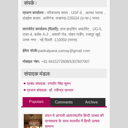
संपर्क :
प्रधान कार्यालय :
परिकल्पना समय , UGF-6 , आस्था प्लाजा ,
डंडईया बाज़ार, अलीगंज, लखनऊ-226024 (उ॰प्र॰) भारत
कारपोरेट कार्यालय (दिल्ली):
ताज हाउसिंग अपार्टमेंट , UG-5,
टावर-4, ब्लॉक A-3 , अंसारी रोड, मोहन गार्डेन, रजापुर खुर्द,
उत्तम नगर , नई दिल्ली -110059 (भारत)
ईमेल संपर्क:
parikalpana.samay@gmail.com
मोबाइल नंबर:
+91-9415272608/6307607007
संपादक मंडल:
प्रबंध संपादक: रणधीर सिंह सुमन
प्रधान संपादक: डॉ. रवीन्द्र प्रभात
Populars
Comments
Archive
लंदन में आगामी अंतरराष्ट्रीय हिन्दी उत्सव की
प्रस्तावना के साथ मालदीव में हिन्दी उत्सव
सम्पन्न