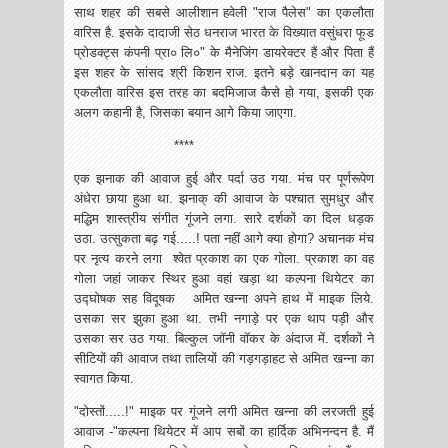
साथ शहर की सबसे आलीशान हवेली "राज पैलेस" का एकलौता
वारिस है. इसके दादाजी सेठ धनराज भारत के विख्यात वसुंधरा फूड
प्रोडक्ट्स कंपनी प्रा० लि०" के मैनेजिंग डायरेक्टर हैं और पिता हैं
इस शहर के सांसद श्री किशन राज. इतने बड़े खानदान का यह
एकलौता वारिस इस तरह का बदमिजाज कैसे हो गया, इसकी एक
अलग कहानी है, जिसका बयान आगे किया जाएगा.
****
एक झनाक की आवाज हुई और पर्दा उठ गया. मंच पर पूर्णरूपेण
अंधेरा छाया हुआ था. झनाक् की आवाज के पश्चात सुमधुर और
मद्धिम शास्त्रीय संगीत गूंजने लगा. सारे दर्शकों का दिल धड़क
उठा. उत्सुकता बढ़ गई.....! पता नहीं आगे क्या होगा? अचानक मंच
पर नृत्य करने लगा श्वेत प्रकाश का एक गोला. प्रकाश का वह
गोला जहां जाकर स्थिर हुआ वहां खड़ा था कल्पना थियेटर का
उद्घोषक सह विदूषक अमित खन्ना अपने हाथ में माइक लिये.
उसका सर झुका हुआ था. तभी नगाड़े पर एक थाप पड़ी और
उसका सर उठ गया. बिल्कुल जॉनी वॉकर के अंदाज में. दर्शकों ने
सीटियों की आवाज तथा तालियों की गड़गड़ाहट से अमित खन्ना का
स्वागत किया.
"दोस्तों.....!" माइक पर गूंजने लगी अमित खन्ना की लरजती हुई
आवाज -"कल्पना थियेटर में आप सबों का हार्दिक अभिनन्दन है. मैं