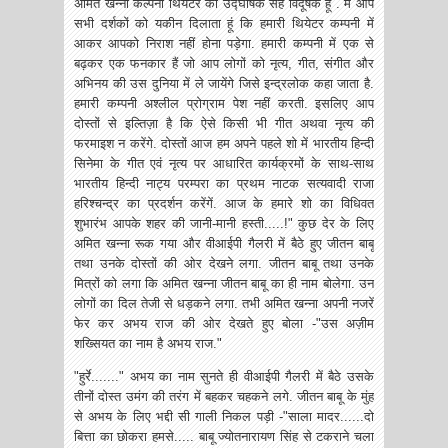
अमित खन्ना कल्पना थियेटर का उद्घोषक सह विदूषक हूं . मैं आप
सभी दर्शकों को यकीन दिलाता हूं कि हमारी थियेटर कम्पनी में
आकर आपको निराश नहीं होना पड़ेगा. हमारी कम्पनी में एक से
बढ़कर एक फनकार हैं जो आप लोगों को नृत्य, गीत, संगीत और
अभिनय की उस दुनिया में ले‌ जायेंगे जिसे इन्द्रलोक कहा जाता है.
हमारी कम्पनी अश्लील प्रोग्राम पेश नहीं करती. इसलिए आप
दोस्तों से इल्तिज़ा है कि ऐसे किसी भी गीत अथवा नृत्य की
फरमाइश न करेंगे. दोस्तों आज हम अपने पहले शो में भारतीय हिन्दी
सिनेमा के गीत एवं नृत्य पर आधारित कार्यक्रमों के साथ-साथ
भारतीय हिन्दी नाट्य परम्परा का प्रथम नाटक सत्यवादी राजा
हरिश्चन्द्र का प्रदर्शन करेंगें. आज के हमारे शो का विधिवत
शुभारंभ आपके शहर की जानी-मानी हस्ती.....!" कुछ देर के लिए
अमित खन्ना रूक गया और वीआईपी गैलरी में बैठे हुए जीतन बाबू
तथा उनके दोस्तों की ओर देखने लगा. जीतन बाबू तथा उनके
मित्रों को लगा कि अमित खन्ना जीतन बाबू का ही नाम बोलेगा. उन
लोगों का दिल तेजी से धड़कने लगा. तभी अमित खन्ना अपनी नजरें
फेर कर अभय राज की ओर देखते हुए बोला -"उस अज़ीम
शख्सियत का नाम है अभय राज."
"हुर्रे......." अभय का नाम सुनते ही वीआईपी गैलरी में बैठे उसके
तीनों दोस्त उमंग की तरंग में बहकर चहकने लगे. जीतन बाबू के मुंह
से अभय के लिए भद्दी सी गाली निकल पड़ी -"साला मादर......दो
बित्ता का छोकरा हमसे..... बाबू ज्योतनारायण सिंह से टकराने चला