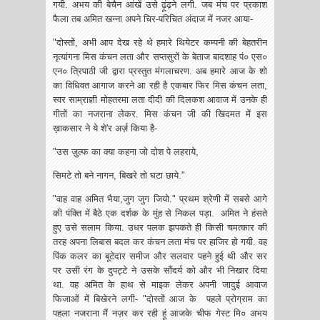
गयी. अभय की बेचैन आंखें उसे ढ़ूंढ़ने लगी. जब मंच पर प्रकाश
फैला तब अमित खन्ना अपने चिर-परिचित अंदाज में नजर आया-
"दोस्तों, अभी आप देख रहे थे हमारे थियेटर कम्पनी की बेहतरीन
नृत्यांगना मिस कंचन लता और सप्तसुरों के बेताज बादशाह पं० एस०
एन० त्रिपाठी जी द्वारा प्रस्तुत मंगलाचरण. अब हमारे आज के शो
का विधिवत आगाज करने आ रही है एकबार फिर मिस कंचन लता,
स्वर साम्राज्ञी मोहतरमा लता दीदी की दिलकश आवाज में उनके ही
गीतों का नजराना लेकर. मिस कंचन जी की खिदमत में इस
ख़ाकसार ने ये शे'र अर्ज़ किया है-
"उस ज़ुल्फ का क्या कहना जो दोश पे लहराये,
सिमटे तो बने नागन, बिखरे तो घटा छाये."
"वाह वाह अमित भैया,जुग जुग जियो." प्रथम श्रेणी में सबसे आगे
की पंक्ति में बैठे एक दर्शक के मुंह से निकल पड़ा. अमित ने हंसते
हुए उसे सलाम किया. उधर पलक झपकते ही किसी चमत्कार की
तरह अपना लिबास बदल कर कंचन लता मंच पर हाजिर हो गयी. वह
पिंक कलर का बूटेदार समीज और सलवार पहने हुई थी और सर
पर उसी रंग के दुपट्टे ने उसके सौंदर्य को और भी निखार दिया
था. वह अमित के हाथ से माइक लेकर अपनी जादुई आवाज
फिजाओं में बिखेरने लगी- "दोस्तों आज के पहले प्रोग्राम का
पहला नजराना मैं नज़र कर रही हूं आजके चीफ गेस्ट मि० अभय