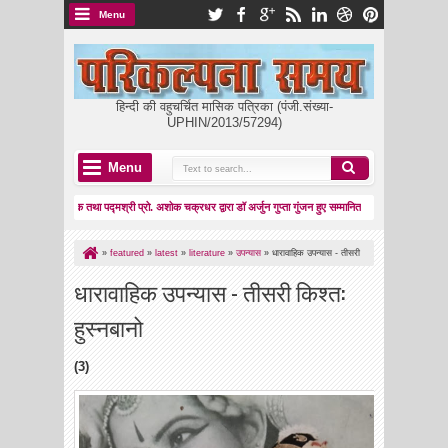
Menu
हिन्दी की वहुचर्चित मासिक पत्रिका (पंजी.संख्या-
UPHIN/2013/57294)
Menu
ियाल निशंक तथा पद्मश्री प्रो. अशोक चक्रधर द्वारा डॉ अर्जुन गुप्ता गुंजन हुए सम्मानित
ममता का किला
01:34 AM
ाष्ट्रहित की आध्यात्मिक प्रेरणा
»
featured
»
latest
»
literature
»
उपन्यास
»
धारावाहिक उपन्यास - तीसरी
किश्त: हुस्नबानो
धारावाहिक उपन्यास - तीसरी किश्त:
हुस्नबानो
(3)