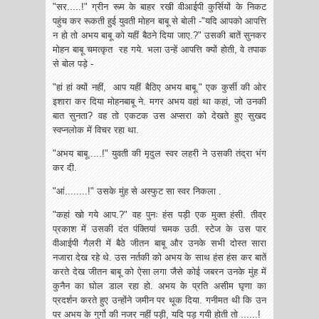
"सर.....!" ग्रीन रूम के बाहर रखी वीआईपी कुर्सियों के निकट
पहुंच कर रूकती हुई युवती मोहन बाबू से बोली -"यदि आपको आपत्ति
न हो तो अभय बाबू को यहीं बैठने दिया जाए.?" उसकी बातें सुनकर
मोहन बाबू चमत्कृत रह गये. भला उन्हें आपत्ति क्यों होती, वे तपाक
से बोल पड़े -
"हां हां क्यों नहीं, आप यहीं बैठिए अभय बाबू." एक कुर्सी की ओर
इशारा कर दिया मोहनबाबू ने. मगर अभय वहां था कहां, जो उनकी
बात सुनता? वह तो एकटक उस अप्सरा को देखते हुए सुखद
स्वप्नलोक में विचर रहा था.
"अभय बाबू.....!" युवती की मृदुल स्वर लहरी ने उसकी तंद्रा भंग
कर दी.
"आं........!" उसके मुंह से अस्फुट सा स्वर निकला ‌.
"कहां खो गये आप.?" वह पुनः हंस पड़ी ‍एक मुक्त हंसी. तीव्र
प्रकाश में उसकी दंत पंक्तियां चमक उठी. स्टेज के उस पार
वीआईपी गैलरी में बैठे जीतन बाबू और उनके सभी दोस्त सारा
नजारा देख रहे थे. उस नर्तकी को अभय के साथ हंस हंस कर बातें
करते देख जीतन बाबू को ऐसा लगा जैसे कोई जबरन उनके मुंह में
कुनैन का घोल डाल रहा हो. अभय के प्रति असीम घृणा का
प्रदर्शन करते हुए उन्होंने जमीन पर थूक दिया. गनीमत थी कि उन
पर अभय के गुर्गो की नजर नहीं पड़ी, यदि पड़ गयी होती तो ......!