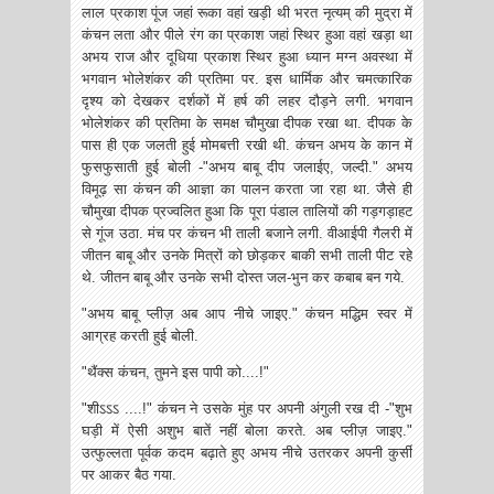
लाल प्रकाश पूंज जहां रूका वहां खड़ी थी भरत नृत्यम् की मुद्रा में
कंचन लता और पीले रंग का प्रकाश जहां स्थिर हुआ वहां खड़ा था
अभय राज और दूधिया प्रकाश स्थिर हुआ ध्यान मग्न अवस्था में
भगवान भोलेशंकर की प्रतिमा पर. इस धार्मिक और चमत्कारिक
दृश्य को देखकर दर्शकों में हर्ष की लहर दौड़ने लगी. भगवान
भोलेशंकर की प्रतिमा के समक्ष चौमुखा दीपक रखा था. दीपक के
पास ही एक जलती हुई मोमबत्ती रखी थी. कंचन अभय के कान में
फुसफुसाती हुई बोली -"अभय बाबू दीप जलाईए, जल्दी." अभय
विमूढ़ सा कंचन की आज्ञा का पालन करता जा रहा था. जैसे ही
चौमुखा दीपक प्रज्वलित हुआ कि पूरा पंडाल तालियों की गड़गड़ाहट
से गूंज उठा. मंच पर कंचन भी ताली बजाने लगी. वीआईपी गैलरी में
जीतन बाबू और उनके मित्रों को छोड़कर बाकी सभी ताली पीट रहे
थे. जीतन बाबू और उनके सभी दोस्त जल-भुन कर कबाब बन गये.
"अभय बाबू प्लीज़ अब आप नीचे जाइए." कंचन मद्धिम स्वर में
आग्रह करती हुई बोली.
"थैंक्स कंचन, तुमने इस पापी को....!"
"शीऽऽऽ ....!" कंचन ने उसके मुंह पर अपनी अंगुली रख दी -"शुभ
घड़ी में ऐसी अशुभ बातें नहीं बोला करते. अब प्लीज़ जाइए."
उत्फुल्लता पूर्वक कदम बढ़ाते हुए अभय नीचे उतरकर अपनी कुर्सी
पर आकर बैठ गया.