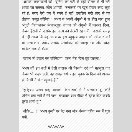
"आपकी कलाकारी को दुनिया की बड़ी से बड़ी दौलत से भी नहीं
आंका जा सकता. लोग आपकी फनकारी पर खुश होकर रुपए लूटा
रहे हैं, मगर मेरी जेब में रुपये हैं नहीं, इसलिए मेरी ओर से यह
तोहफा कबूल कीजिए." अभय ने अपनी अंगुली में से हीरा जरा हुआ
अंगूठी निकालकर बेतकल्लुफ़ कंचन की अंगुली में पहनना दिया.
कंचन हैरानी से उसके इस कृत्य को देखती रह गयी. उसकी समझ
में नहीं आया कि वह अभय के इस बहुमूल्य उपहार को स्वीकार करें
या अस्वीकार. अभय उसके असमंजस को समझ गया और थोड़ा
व्यथित भाव से बोला -
"कंचन जी इंकार मत कीजिएगा, वरना मेरा दिल टूट जाएगा."
अभय की इन बातों में ऐसी कसक थी जिसके दर्द को महसूस कर
कंचन भी तड़प उठी. वह समझ गयी - इस युवक के दिल को अवश्य
ही किसी ने चोट पहुंचाई है."
"शुक्रिया अभय बाबू. आपको किन शब्दों में मैं धन्यवाद दूं, कोई
उचित शब्द नहीं है मेरे पास. बहरहाल आप बैठिए मैं ड्रेस चेंज करके
तुरंत आती हूं."
"ओके.....!" अभय कुर्सी पर बैठ गया और कंचन ग्रीन रूम में घुस
गयी.
∆∆∆∆∆∆∆