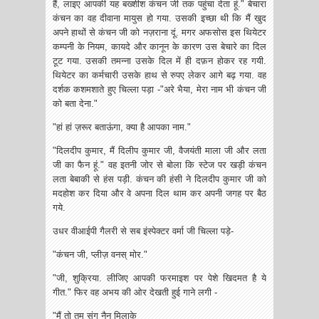
हैं, लाइए आपकी यह बख्शीश कंचन जी तक पहुंचा देता हूं." बेचारा
कंचन का वह दीवाना मायुस हो गया. उसकी इच्छा थी कि मैं खुद
अपने हाथों से कंचन जी को नज़राना दूं. मगर अफसोस इस थियेटर
कम्पनी के नियम, कायदे और कानून के कारण उस बेचारे का दिल
टूट गया. उसकी तमन्ना उसके दिल में ही दफ़न होकर रह गयी.
थियेटर का कर्मचारी उसके हाथ से रुपए लेकर आगे बढ़ गया. वह
दर्शक कशमशाते हुए चिल्ला पड़ा -"अरे भैया, मेरा नाम भी कंचन जी
को बता देना."
"हां हां ज़रूर बताऊंगा, क्या है आपका नाम."
"दिलदीप कुमार, मैं दिलीप कुमार जी, वैजयंती माला जी और लता
जी का फैन हूं." वह इतनी जोर से बोला कि स्टेज पर खड़ी कंचन
लता बेबाकी से हंस पड़ी. कंचन की हंसी ने दिलदीप कुमार जी को
मदहोश कर दिया और वे अपना दिल थाम कर अपनी जगह पर बैठ
गये.
उधर वीआईपी गैलरी से सब इंस्पेक्टर वर्मा जी चिल्ला पड़े-
"कंचन जी, प्लीज़ वनस् मोर."
"जी, शुक्रिया. लीजिए आपकी फरमाइश पर पेशे खिदमत है ये
गीत." फिर वह अभय की ओर देखती हुई गाने लगी -
"मैं तो तुम संग नैन मिलाके