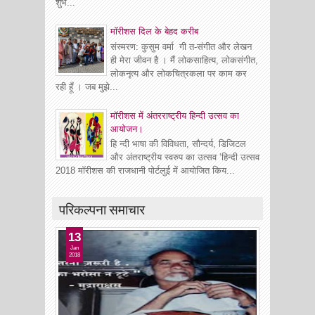
शुभे...
माॅरीशस दिल के बेहद करीब
संस्मरण: कुसुम वर्मा गी त-संगीत और लेखन
ही मेरा जीवन है । मैं लोकसाहित्य, लोकसंगीत,
लोकनृत्य और लोकचित्रकला पर काम कर
रही हूँ । जब मुझे...
मॉरीशस में अंतरराष्ट्रीय हिन्दी उत्सव का
आयोजन।
हि न्दी भाषा की विविधता, सौन्दर्य, डिजिटल
और अंतराष्ट्रीय स्वरुप का उत्सव ‘हिन्दी उत्सव
2018 मॉरीशस की राजधानी पोर्टलुई में आयोजित किय...
परिकल्पना समाचार
13
Jan
2018