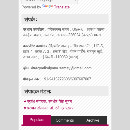
Powered by
Translate
संपर्क :
प्रधान कार्यालय :
परिकल्पना समय , UGF-6 , आस्था प्लाजा ,
डंडईया बाज़ार, अलीगंज, लखनऊ-226024 (उ॰प्र॰) भारत
कारपोरेट कार्यालय (दिल्ली):
ताज हाउसिंग अपार्टमेंट , UG-5,
टावर-4, ब्लॉक A-3 , अंसारी रोड, मोहन गार्डेन, रजापुर खुर्द,
उत्तम नगर , नई दिल्ली -110059 (भारत)
ईमेल संपर्क:
parikalpana.samay@gmail.com
मोबाइल नंबर:
+91-9415272608/6307607007
संपादक मंडल:
प्रबंध संपादक: रणधीर सिंह सुमन
प्रधान संपादक: डॉ. रवीन्द्र प्रभात
Populars
Comments
Archive