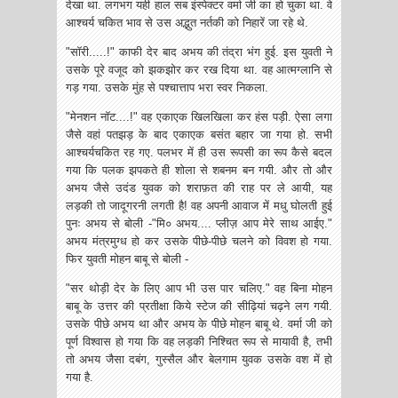
देखा था. लगभग यही हाल सब इंस्पेक्टर वर्मा जी का हो चुका था. वे
आश्चर्य चकित भाव से उस अद्भुत नर्तकी को निहारें जा रहे थे.
"सॉरी.....!" काफी देर बाद अभय की तंद्रा भंग हुई. इस युवती ने
उसके पूरे वजूद को झकझोर कर रख दिया था. वह आत्मग्लानि से
गड़ गया. उसके मुंह से पश्चात्ताप भरा स्वर निकला.
"मेनशन नॉट....!" वह एकाएक खिलखिला कर हंस पड़ी. ऐसा लगा
जैसे वहां पतझड़ के बाद एकाएक बसंत बहार जा गया हो. सभी
आश्चर्यचकित रह गए. पलभर में ही उस रूपसी का रूप कैसे बदल
गया कि पलक झपकते ही शोला से शबनम बन गयी. और तो और
अभय जैसे उदंड युवक को शराफ़त की राह पर ले आयी, यह
लड़की तो जादूगरनी लगती है! वह अपनी आवाज में मधु घोलती हुई
पुनः अभय से बोली -"मि० अभय.... प्लीज़ आप मेरे साथ आईए."
अभय मंत्रमुग्ध हो कर उसके पीछे-पीछे चलने को विवश हो गया.
फिर युवती मोहन बाबू से बोली -
"सर थोड़ी देर के लिए आप भी उस पार चलिए." वह बिना मोहन
बाबू के उत्तर की प्रतीक्षा किये स्टेज की सीढ़ियां चढ़ने लग गयी.
उसके पीछे अभय था और अभय के पीछे मोहन बाबू थे. वर्मा जी को
पूर्ण विश्वास हो गया कि वह लड़की निश्चित रूप से मायावी है, तभी
तो अभय जैसा दबंग, गुस्सैल और बेलगाम युवक उसके वश में हो
गया है.