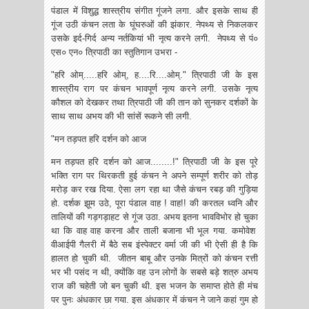
पंडाल में विशुद्ध शास्त्रीय संगीत गूंजने लगा. और इसके साथ ही
गूंज उठी कंचन लता के घूंघरुओं की झंकार. नेपथ्य से निकलकर
उसके इर्द-गिर्द अन्य नर्तकियां भी नृत्य करने लगी. नेपथ्य से पं०
एस० एन० त्रिपाठी का स्तुतिगान उभरा -
"हरि ओम्.....हरि ओम्, ह....रि....ओम्." त्रिपाठी जी के इस
शास्त्रीय राग पर कंचन भावपूर्ण नृत्य करने लगी. उसके नृत्य
कौशल को देखकर तथा त्रिपाठी जी की तान को सुनकर दर्शकों के
साथ साथ अभय की भी सांसें रूकने सी लगी.
"मन तड़पत हरि दर्शन को आज
मन तड़पत हरि दर्शन को आज........!" त्रिपाठी जी के इस पूरे
भक्ति राग पर थिरकती हुई कंचन ने अपने सम्पूर्ण शरीर को तोड़
मरोड़ कर रख दिया. ऐसा लग रहा था जैसे कंचन रबड़ की गुड़िया
हो. दर्शक झूम उठे, पूरा पंडाल वाह ! वाह!! की करतल ध्वनि और
तालियों की गड़गड़ाहट से गूंज उठा. अभय इतना भावविभोर हो चुका
था कि वाह वाह करना और ताली बजाना भी भूल गया. कमोवेश
वीआईपी गैलरी में बैठे सब इंस्पेक्टर वर्मा जी की भी ऐसी ही है कि
हालत हो चुकी थी. जीतन बाबू और उनके मित्रों को कंचन रत्ती
भर भी पसंद न थी, क्योंकि वह उन लोगों के सबसे बड़े शत्रु अभय
राज की चहेती जो बन चुकी थी. इस भजन के समाप्त होते ही मंच
पर पुनः अंधकार छा गया. इस अंधकार में कंचन ने जाने कहां गुम हो