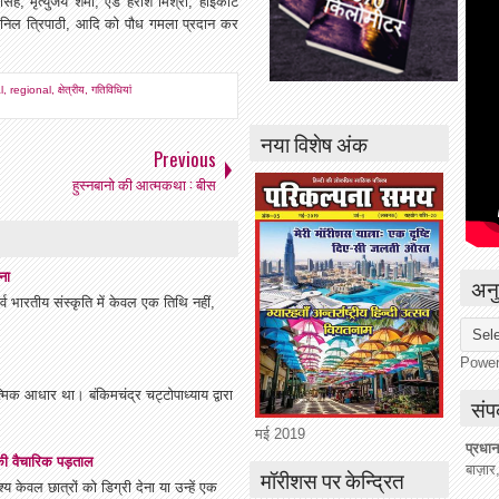
सिंह, मृत्युंजय शर्मा, एड हरीश मिश्रा, हाईकोर्ट
, अनिल त्रिपाठी, आदि को पौध गमला प्रदान कर
l
,
regional
,
क्षेत्रीय
,
गतिविधियां
नया विशेष अंक
Previous
हुस्नबानो की आत्मकथा : बीस
ना
अनु
भारतीय संस्कृति में केवल एक तिथि नहीं,
Powe
त्मिक आधार था। बंकिमचंद्र चट्टोपाध्याय द्वारा
संपर
मई 2019
प्रधान
ि की वैचारिक पड़ताल
बाज़ार
मॉरीशस पर केन्द्रित
य केवल छात्रों को डिग्री देना या उन्हें एक