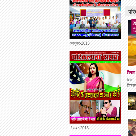
परि
2
Ap
20
अक्तूबर-2013
विनाश 
शिक्षा
विफलत
दिसंबर-2013