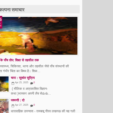
कल्पना समाचार
5
r
25
के पाँच तोप: शिक्षा से तहसील तक
, स्वास्थ्य, चिकित्सा, थाना और तहसील जैसे पाँच संस्थानों की
ा गंभीर चिंता का विषय है। शिक...
चारा : सुशांत सुप्रिय
Apr 25, 2025
0
( मौलिक व अप्रकाशित विज्ञान-
कथा )भास्कर अपनी लैब से&nb...
पश्यन्ती : दो
Apr 27, 2025
0
धारावाहिक उपन्यास - रामबाबू नीरव लखनऊ की यह गली