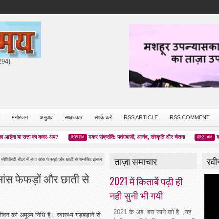
7294)
मनोरंजन
अनुवाद
साक्षात्कार
संपर्क करें
RSS ARTICLE
RSS COMMENT
ा या सत्ता का कवर-अप?
मकर संक्रांति: पतंगबाज़ी, आनंद, संस्कृति और चेतना
कक्षा की 
8:05 PM
00:21 AM
ताज़ा समाचार
रवी
 स्पेशिलिटी सेंटर में होगा सांस फेफड़ों और छाती से सम्बंधित इलाज
ा सांस फेफड़ों और छाती से
2021 में किताबें पढ़ी ही
नही सुनी भी गयी
2021 के अब बस जाने को है ,यह
जीवन की अमूल्य निधि है। स्वास्थ्य गड़बड़ाने से