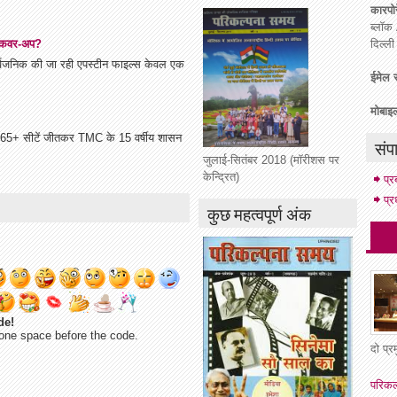
कारपोर
ब्लॉक 
दिल्ल
ा कवर-अप?
सार्वजनिक की जा रही एपस्टीन फाइल्स केवल एक
ईमेल स
मोबाइ
े 165+ सीटें जीतकर TMC के 15 वर्षीय शासन
संप
जुलाई-सितंबर 2018 (मॉरीशस पर
केन्द्रित)
प्
प्र
कुछ महत्वपूर्ण अंक
de!
one space before the code.
दो प्
परिकल