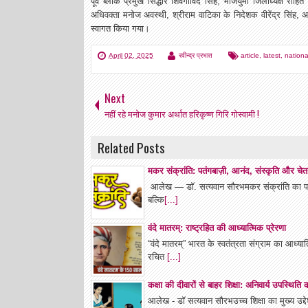
पूर्व ब्लॉक प्रमुख सिद्धौर शिवगोविंद सिंह, भाजयुमो जिलाध्यक्ष रोहित 
अधिवक्ता मनोज अवस्थी, श्रीराम वाटिका के निदेशक वीरेंद्र सिंह
स्वागत किया गया।
April 02, 2025
रवीन्द्र प्रभात
article
,
latest
,
nationa
Next
नहीं रहे मनोज कुमार अर्थात हरिकृष्ण गिरि गोस्वामी !
Related Posts
मकर संक्रांति: पतंगबाज़ी, आनंद, संस्कृति और चेत
आलेख — डॉ. सत्यवान सौरभमकर संक्रांति का पर्व 
बल्कि
[...]
वंदे मातरम्: राष्ट्रहित की आध्यात्मिक प्रेरणा
“वंदे मातरम्” भारत के स्वतंत्रता संग्राम का आध्या
रचित
[...]
कक्षा की दीवारों से बाहर शिक्षा: अनिवार्य उपस्थित
आलेख - डॉ सत्यवान सौरभउच्च शिक्षा का मुख्य उद्देश्