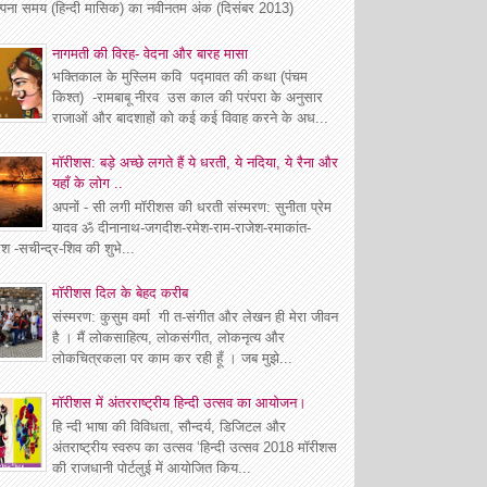
्पना समय (हिन्दी मासिक) का नवीनतम अंक (दिसंबर 2013)
नागमती की विरह- वेदना और बारह मासा
भक्तिकाल के मुस्लिम कवि पद्मावत की कथा (पंचम
किश्त) -रामबाबू नीरव उस काल की परंपरा के अनुसार
राजाओं और बादशाहों को कई कई विवाह करने के अध...
मॉरीशस: बड़े अच्छे लगते हैं ये धरती, ये नदिया, ये रैना और
यहाँ के लोग ..
अपनों - सी लगी मॉरीशस की धरती संस्मरण: सुनीता प्रेम
यादव ॐ दीनानाथ-जगदीश-रमेश-राम-राजेश-रमाकांत-
श -सचीन्द्र-शिव की शुभे...
माॅरीशस दिल के बेहद करीब
संस्मरण: कुसुम वर्मा गी त-संगीत और लेखन ही मेरा जीवन
है । मैं लोकसाहित्य, लोकसंगीत, लोकनृत्य और
लोकचित्रकला पर काम कर रही हूँ । जब मुझे...
मॉरीशस में अंतरराष्ट्रीय हिन्दी उत्सव का आयोजन।
हि न्दी भाषा की विविधता, सौन्दर्य, डिजिटल और
अंतराष्ट्रीय स्वरुप का उत्सव ‘हिन्दी उत्सव 2018 मॉरीशस
की राजधानी पोर्टलुई में आयोजित किय...