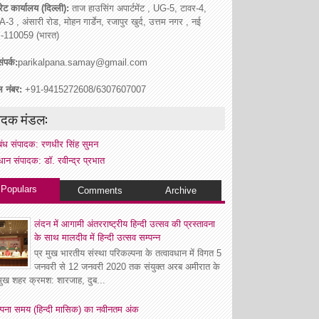
ेट कार्यालय (दिल्ली):
ताज हाउसिंग अपार्टमेंट , UG-5, टावर-4,
A-3 , अंसारी रोड, मोहन गार्डेन, रजापुर खुर्द, उत्तम नगर , नई
ी -110059 (भारत)
ंपर्क:
parikalpana.samay@gmail.com
ल नंबर:
+91-9415272608/6307607007
ादक मंडल:
रबंध संपादक: रणधीर सिंह सुमन
धान संपादक: डॉ. रवीन्द्र प्रभात
Populars
Comments
Archive
लंदन में आगामी अंतरराष्ट्रीय हिन्दी उत्सव की प्रस्तावना
के साथ मालदीव में हिन्दी उत्सव सम्पन्न
प्र मुख भारतीय संस्था परिकल्पना के तत्वावधान में विगत 5
जनवरी से 12 जनवरी 2020 तक संयुक्त अरब अमीरात के
रमुख शहर क्रमश: शारजाह, दुब...
्पना समय (हिन्दी मासिक) का नवीनतम अंक