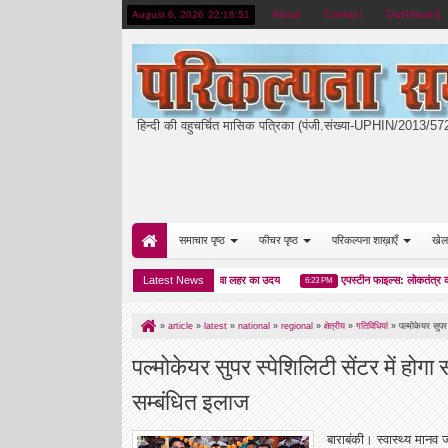
About
Contact
Dashboard
August 6, 2026
22:16:52
हिन्दी की वहुचर्चित मासिक पत्रिका (पंजी.संख्या-UPHIN/2013/5
समाचार पृष्ठ
फीचर पृष्ठ
परिकल्पना शाख़ाएँ
खेल
 सम्मानित
ममता का किला ढहा, भगवा लहर का उदय
Latest News
एपस्टीन फाइल्स: लोकतंत्र का आईन
01:34 AM
6:23 PM
»
article
»
latest
»
national
»
regional
»
क्षेत्रीय
»
गतिविधियां
»
पल्मोकेयर सुपर
पल्मोकेयर सुपर स्पेशिलिटी सेंटर में होग
सम्बंधित इलाज
बाराबंकी। स्वास्थ्य मानव 