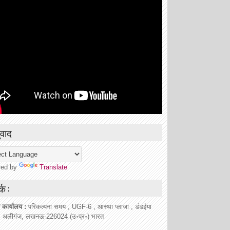
वाद
red by
Translate
्क :
 कार्यालय :
परिकल्पना समय , UGF-6 , आस्था प्लाजा , डंडईया
, अलीगंज, लखनऊ-226024 (उ॰प्र॰) भारत