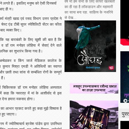
वर्ष भी हम सभी के लिए काफी खलबली
लगते हैं। इसलिए मनुष्य को ऐसी दिनचर्या
का ही रहा है लॉकडाउन और महामारी
ी आए ही न।
का साया बना रहा. साहित्य के नजरिये
से देख...
मा मंत्री खाद्य एवं रसद विभाग उत्तर प्रदेश ने
चेस्ट एंड टीबी सुपर स्पेशिलिटी सेंटर का फीता
बाद व्यक्त किए।
ा कि यह बाराबंकी के लिए खुशी की बात है कि
 व डॉ राम मनोहर लोहिया में सेवाएं देने वाले
ें क्लिनिक का शुभारंभ किया गया है।
ी अम्बेडकर व किंग जार्ज मेडिकल कालेज के
 कुमार मिश्रा एमडी ने अतिथियों का स्वागत
 छाती तथा सांस से सम्बंधित रोगों के सम्पूर्ण
 हैं।
र्व चिकित्सक डॉ राम मनोहर लोहिया अस्पताल
 कहा कि नवरात्र में मां के आशीर्वाद से इस
इलाज देना हमारा मकसद होगा।
ों का आभार प्रकट करते हुए कहा मुझे विश्वास है
पुस
ते हुए जाएगा।
 में ज्योतिषाचार्य ब्रजेश पांडेय द्वारा उपस्थित