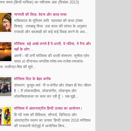
्पना समय (हिन्दी मासिक) का नवीनतम अंक (दिसंबर 2013)
नागमती की विरह- वेदना और बारह मासा
भक्तिकाल के मुस्लिम कवि पद्मावत की कथा (पंचम
किश्त) -रामबाबू नीरव उस काल की परंपरा के अनुसार
राजाओं और बादशाहों को कई कई विवाह करने के अध...
मॉरीशस: बड़े अच्छे लगते हैं ये धरती, ये नदिया, ये रैना और
यहाँ के लोग ..
अपनों - सी लगी मॉरीशस की धरती संस्मरण: सुनीता प्रेम
यादव ॐ दीनानाथ-जगदीश-रमेश-राम-राजेश-रमाकांत-
श -सचीन्द्र-शिव की शुभे...
माॅरीशस दिल के बेहद करीब
संस्मरण: कुसुम वर्मा गी त-संगीत और लेखन ही मेरा जीवन
है । मैं लोकसाहित्य, लोकसंगीत, लोकनृत्य और
लोकचित्रकला पर काम कर रही हूँ । जब मुझे...
मॉरीशस में अंतरराष्ट्रीय हिन्दी उत्सव का आयोजन।
हि न्दी भाषा की विविधता, सौन्दर्य, डिजिटल और
अंतराष्ट्रीय स्वरुप का उत्सव ‘हिन्दी उत्सव 2018 मॉरीशस
की राजधानी पोर्टलुई में आयोजित किय...