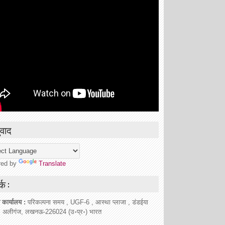
वाद
red by
Translate
्क :
 कार्यालय :
परिकल्पना समय , UGF-6 , आस्था प्लाजा , डंडईया
, अलीगंज, लखनऊ-226024 (उ॰प्र॰) भारत