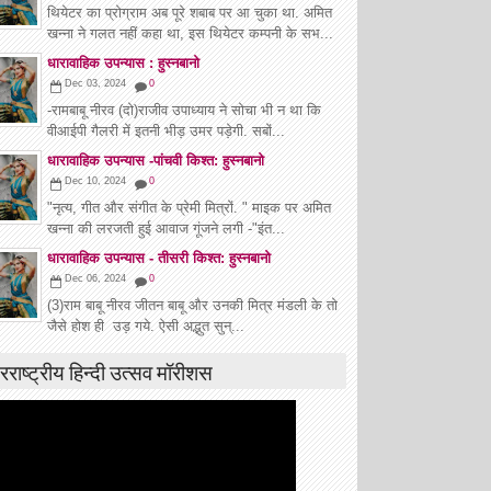
थियेटर का प्रोग्राम अब पूरे शबाब पर आ चुका था. अमित
खन्ना ने गलत नहीं कहा था, इस थियेटर कम्पनी के सभ...
धारावाहिक उपन्यास : हुस्नबानो
Dec 03, 2024
0
-रामबाबू नीरव (दो)राजीव उपाध्याय ने सोचा भी न था कि
वीआईपी गैलरी में इतनी भीड़ उमर पड़ेगी. सबों...
धारावाहिक उपन्यास -पांचवी किश्त: हुस्नबानो
Dec 10, 2024
0
"नृत्य, गीत और संगीत के प्रेमी मित्रों. " माइक पर अमित
खन्ना की लरजती हुई आवाज गूंजने लगी -"इंत...
धारावाहिक उपन्यास - तीसरी किश्त: हुस्नबानो
Dec 06, 2024
0
(3)राम बाबू नीरव जीतन बाबू और उनकी मित्र मंडली के तो
जैसे होश ही उड़ गये. ऐसी अद्भुत सुन्...
रराष्ट्रीय हिन्दी उत्सव मॉरीशस