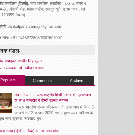
ेट कार्यालय (दिल्ली):
ताज हाउसिंग अपार्टमेंट , UG-5, टावर-4,
A-3 , अंसारी रोड, मोहन गार्डेन, रजापुर खुर्द, उत्तम नगर , नई
ी -110059 (भारत)
ंपर्क:
parikalpana.samay@gmail.com
ल नंबर:
+91-9415272608/6307607007
ादक मंडल:
रबंध संपादक: रणधीर सिंह सुमन
धान संपादक: डॉ. रवीन्द्र प्रभात
Populars
Comments
Archive
लंदन में आगामी अंतरराष्ट्रीय हिन्दी उत्सव की प्रस्तावना
के साथ मालदीव में हिन्दी उत्सव सम्पन्न
प्र मुख भारतीय संस्था परिकल्पना के तत्वावधान में विगत 5
जनवरी से 12 जनवरी 2020 तक संयुक्त अरब अमीरात के
रमुख शहर क्रमश: शारजाह, दुब...
्पना समय (हिन्दी मासिक) का नवीनतम अंक