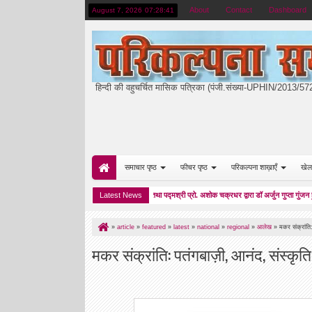
About
Contact
Dashboard
August 7, 2026
07:28:42
हिन्दी की वहुचर्चित मासिक पत्रिका (पंजी.संख्या-UPHIN/2013/5
समाचार पृष्ठ
फीचर पृष्ठ
परिकल्पना शाख़ाएँ
खेल
डॉ रमेश पोखरियाल निशंक तथा पद्मश्री प्रो. अशोक चक्रधर द्वारा डॉ अर्जुन गुप्ता गुंजन हुए सम्म
Latest News
10:27 AM
»
article
»
featured
»
latest
»
national
»
regional
»
आलेख
»
मकर संक्रांति
मकर संक्रांति: पतंगबाज़ी, आनंद, संस्कृ