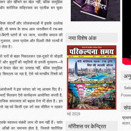
 होकर डोर खींचने का खेल नहीं, बल्कि सामूहिक
 और शारीरिक सक्रियता का प्रतीक बन चुका
िहासिक संदर्भों और लोककथाओं में इसके उल्लेख
 रही, तो समय के साथ आम जनजीवन में रच-बस
-बिरंगी पतंगों से भर जाना, भारतीय समाज की
नया विशेष अंक
जरात, उत्तर प्रदेश और दिल्ली जैसे राज्यों में
 लेता है।
को घरों से बाहर निकालकर एक-दूसरे से जोड़ती
 और बुज़ुर्गों की स्मृतियों से उपजी मुस्कान—ये
ूंज केवल खेल का उत्साह नहीं, बल्कि सामूहिक
अनु
मटता जा रहा है, ऐसे पर्व मानवीय रिश्तों को
आयोजनों ने इस परंपरा को नए आयाम दिए हैं।
Powe
्थाएँ मिलकर ऐसे कार्यक्रम आयोजित करती हैं,
ामाजिक समरसता को बढ़ावा देना भी होता है। इन
संपर
, जिससे यह पर्व किसी एक वर्ग तक सीमित न रहकर
मई 2019
प्रधान
 स्वास्थ्य संबंधी लाभ भी कम नहीं हैं। पतंग
बाज़ार
मॉरीशस पर केन्द्रित
र आँखों का समन्वय होता है, जिससे शारीरिक