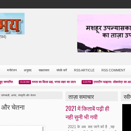
7294)
मनोरंजन
अनुवाद
साक्षात्कार
संपर्क करें
RSS ARTICLE
RSS COMMENT
ानित
ममता का किला ढहा, भगवा लहर का उदय
एपस्टीन फाइल्स: लोकतंत्र का आईना या 
01:34 AM
6:23 PM
ताज़ा समाचार
रवी
: पतंगबाज़ी, आनंद, संस्कृति और चेतना
ति और चेतना
2021 में किताबें पढ़ी ही
नही सुनी भी गयी
2021 के अब बस जाने को है ,यह