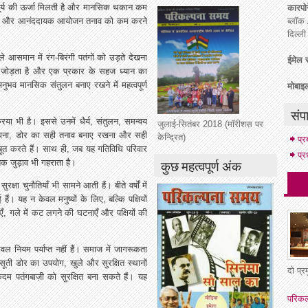
 सूर्य की ऊर्जा मिलती है और मानसिक थकान कम
कारपोर
ब्लॉक 
ामूहिक और आनंददायक आयोजन तनाव को कम करने
दिल्ल
ले आसमान में रंग-बिरंगी पतंगों को उड़ते देखना
ईमेल स
 से जोड़ता है और एक प्रकार के सहज ध्यान का
ुभव मानसिक संतुलन बनाए रखने में महत्वपूर्ण
मोबाइ
संप
रिया भी है। इससे उनमें धैर्य, संतुलन, समन्वय
जुलाई-सितंबर 2018 (मॉरीशस पर
समझना, डोर का सही तनाव बनाए रखना और सही
केन्द्रित)
प्
बूत करते हैं। साथ ही, जब यह गतिविधि परिवार
प्र
कुछ महत्वपूर्ण अंक
िक जुड़ाव भी गहराता है।
क्षा चुनौतियाँ भी सामने आती हैं। बीते वर्षों में
ैं। यह न केवल मनुष्यों के लिए, बल्कि पक्षियों
ँ, गले में कट लगने की घटनाएँ और पक्षियों की
ल नियम पर्याप्त नहीं हैं। समाज में जागरूकता
ती डोर का उपयोग, खुले और सुरक्षित स्थानों
दो प्
 पतंगबाज़ी को सुरक्षित बना सकते हैं। यह
परिकल