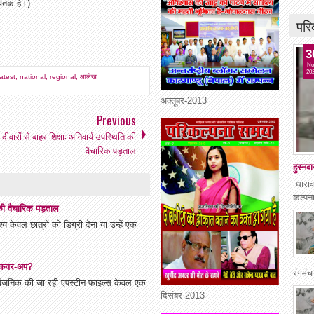
ंतक हैं।)
परि
3
No
20
latest
,
national
,
regional
,
आलेख
अक्तूबर-2013
Previous
 दीवारों से बाहर शिक्षा: अनिवार्य उपस्थिति की
वैचारिक पड़ताल
हुस्नबा
धाराव
कल्पना
ि की वैचारिक पड़ताल
य केवल छात्रों को डिग्री देना या उन्हें एक
ा कवर-अप?
रंगमंच
सार्वजनिक की जा रही एपस्टीन फाइल्स केवल एक
दिसंबर-2013