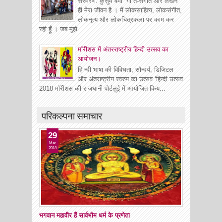
संस्मरण: कुसुम वर्मा गी त-संगीत और लेखन
ही मेरा जीवन है । मैं लोकसाहित्य, लोकसंगीत,
लोकनृत्य और लोकचित्रकला पर काम कर
रही हूँ । जब मुझे...
मॉरीशस में अंतरराष्ट्रीय हिन्दी उत्सव का
आयोजन।
हि न्दी भाषा की विविधता, सौन्दर्य, डिजिटल
और अंतराष्ट्रीय स्वरुप का उत्सव ‘हिन्दी उत्सव
2018 मॉरीशस की राजधानी पोर्टलुई में आयोजित किय...
परिकल्पना समाचार
29
Mar
2018
भगवान महावीर हैं सार्वभौम धर्म के प्रणेता