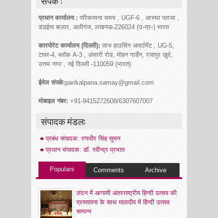
संपर्क :
प्रधान कार्यालय :
परिकल्पना समय , UGF-6 , आस्था प्लाजा ,
डंडईया बाज़ार, अलीगंज, लखनऊ-226024 (उ॰प्र॰) भारत
कारपोरेट कार्यालय (दिल्ली):
ताज हाउसिंग अपार्टमेंट , UG-5,
टावर-4, ब्लॉक A-3 , अंसारी रोड, मोहन गार्डेन, रजापुर खुर्द,
उत्तम नगर , नई दिल्ली -110059 (भारत)
ईमेल संपर्क:
parikalpana.samay@gmail.com
मोबाइल नंबर:
+91-9415272608/6307607007
संपादक मंडल:
प्रबंध संपादक: रणधीर सिंह सुमन
प्रधान संपादक: डॉ. रवीन्द्र प्रभात
Populars
Comments
Archive
लंदन में आगामी अंतरराष्ट्रीय हिन्दी उत्सव की
प्रस्तावना के साथ मालदीव में हिन्दी उत्सव
सम्पन्न