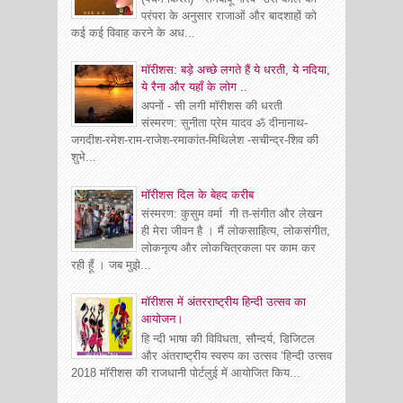
परंपरा के अनुसार राजाओं और बादशाहों को
कई कई विवाह करने के अध...
मॉरीशस: बड़े अच्छे लगते हैं ये धरती, ये नदिया,
ये रैना और यहाँ के लोग ..
अपनों - सी लगी मॉरीशस की धरती
संस्मरण: सुनीता प्रेम यादव ॐ दीनानाथ-
जगदीश-रमेश-राम-राजेश-रमाकांत-मिथिलेश -सचीन्द्र-शिव की
शुभे...
माॅरीशस दिल के बेहद करीब
संस्मरण: कुसुम वर्मा गी त-संगीत और लेखन
ही मेरा जीवन है । मैं लोकसाहित्य, लोकसंगीत,
लोकनृत्य और लोकचित्रकला पर काम कर
रही हूँ । जब मुझे...
मॉरीशस में अंतरराष्ट्रीय हिन्दी उत्सव का
आयोजन।
हि न्दी भाषा की विविधता, सौन्दर्य, डिजिटल
और अंतराष्ट्रीय स्वरुप का उत्सव ‘हिन्दी उत्सव
2018 मॉरीशस की राजधानी पोर्टलुई में आयोजित किय...