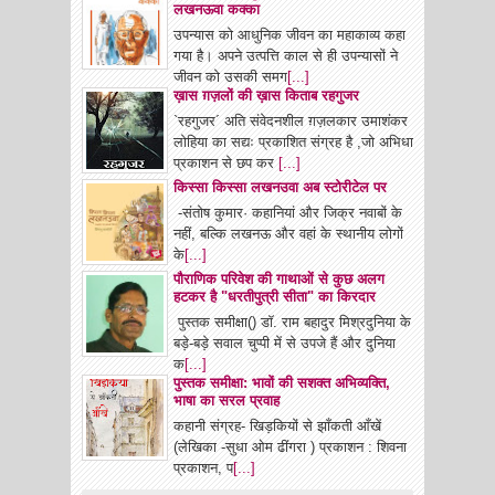
लखनऊवा कक्का
उपन्यास को आधुनिक जीवन का महाकाव्य कहा
गया है। अपने उत्पत्ति काल से ही उपन्यासों ने
जीवन को उसकी समग
[...]
ख़ास ग़ज़लों की ख़ास किताब रहगुजर
`रहगुजर´ अति संवेदनशील ग़ज़लकार उमाशंकर
लोहिया का सद्यः प्रकाशित संग्रह है ,जो अभिधा
प्रकाशन से छप कर
[...]
किस्सा किस्सा लखनउवा अब स्टोरीटेल पर
-संतोष कुमार· कहानियां और जिक्र नवाबों के
नहीं, बल्कि लखनऊ और वहां के स्थानीय लोगों
के
[...]
पौराणिक परिवेश की गाथाओं से कुछ अलग
हटकर है "धरतीपुत्री सीता" का किरदार
पुस्तक समीक्षा() डॉ. राम बहादुर मिश्रदुनिया के
बड़े-बड़े सवाल चुप्पी में से उपजे हैं और दुनिया
क
[...]
पुस्तक समीक्षा: भावों की सशक्त अभिव्यक्ति,
भाषा का सरल प्रवाह
कहानी संग्रह- खिड़कियों से झाँकती आँखें
(लेखिका -सुधा ओम ढींगरा ) प्रकाशन : शिवना
प्रकाशन, प
[...]