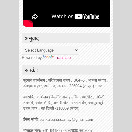
अनुवाद
Powered by
Translate
संपर्क :
प्रधान कार्यालय :
परिकल्पना समय , UGF-6 , आस्था प्लाजा ,
डंडईया बाज़ार, अलीगंज, लखनऊ-226024 (उ॰प्र॰) भारत
कारपोरेट कार्यालय (दिल्ली):
ताज हाउसिंग अपार्टमेंट , UG-5,
टावर-4, ब्लॉक A-3 , अंसारी रोड, मोहन गार्डेन, रजापुर खुर्द,
उत्तम नगर , नई दिल्ली -110059 (भारत)
ईमेल संपर्क:
parikalpana.samay@gmail.com
मोबाइल नंबर:
+91-9415272608/6307607007