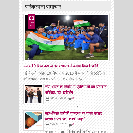
परिकल्पना समाचार
03
Feb
2018
अंडर-19 विश्व कप जीतकर भारत ने बनाया विश्व रिकॉर्ड
नई दिल्ली, अंडर 19 विश्व कप 2018 में भारत ने ऑस्ट्रेलिया
को हराकर खिताब अपने नाम कर लिया। इस मै...
नया भारत के निर्माण में प्रतिभाओं का योगदान
अपेक्षित: डाॅ. हर्षवर्धन
Jan 30, 2018
0
...
बाल-विवाह सरीखी कुप्रथा पर कड़ा प्रहार
करता उपन्यास: ‘कच्ची उम्र’
Feb 04, 2018
0
पुस्तक समीक्षा -विनोद वर्मा ‘दुर्गेश’ आनंद कला