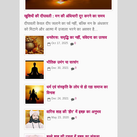
खुशियों की दीपावली : मन की अंधियारी दूर करने का समय
दीपावली केवल दीप जलाने का पर्व नहीं, बल्कि मन के अंधकार
को मिटाने और आत्मा में उजाला भरने का अवसर है...
धनतेरस: समृद्धि का नहीं, संवेदना का उत्सव
Oct 17, 2025
0
भौतिक उमंग या सत्संग
Dec 30, 2021
0
धर्म एवं संस्कृति के लोप से हो रहा समाज का
विनाश
Dec 24, 2021
0
वारिस शाह की 'हीर' में इश्क़ का अनुभव
May 23, 2020
0
बुल्ले शाह की रचना में इश्क का संकल्प