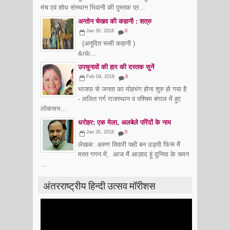
मंच एवं शोध संस्थान भिवानी की पुस्तक प्र...
अन्तोन चेखव की कहानी : शत्रु
Jan 30, 2018
0
(अनूदित रूसी कहानी )
&nb...
उपचुनावों की हार की दस्तक सुनें
Feb 04, 2018
0
भाजपा से जनता का मोहभंग होना शुरु हो गया है
- ललित गर्ग राजस्थान व पश्चिम बंगाल में हुए
लोकसभ...
धरोहर: एक मेला, अलबेले परिंदों के नाम
Jan 30, 2018
0
लेखक: अरुण तिवारी पक्षी बन उड़ती फिरूं मैं
मस्त गगन में, आज मैं आज़ाद हूं दुनिया के चमन
...
अंतरराष्ट्रीय हिन्दी उत्सव मॉरीशस