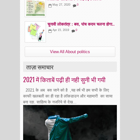
May 27, 2020
0
चुनावी लोकतंत्र : बस, पांच कदम चलना होगा..
Apr 15, 2019
0
View All About politics
ताज़ा समाचार
2021 में किताबें पढ़ी ही नही सुनी भी गयी
2021 के अब बस जाने को है ,यह वर्ष भी हम सभी के लिए
काफी खलबली का ही रहा है लॉकडाउन और महामारी का साया
बना रहा. साहित्य के नजरिये से देख...