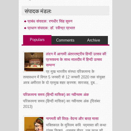
संपादक मंडल:
प्रबंध संपादक: रणधीर सिंह सुमन
प्रधान संपादक: डॉ. रवीन्द्र प्रभात
Populars
Comments
Archive
लंदन में आगामी अंतरराष्ट्रीय हिन्दी उत्सव की
प्रस्तावना के साथ मालदीव में हिन्दी उत्सव
सम्पन्न
प्र मुख भारतीय संस्था परिकल्पना के
तत्वावधान में विगत 5 जनवरी से 12 जनवरी 2020 तक संयुक्त
अरब अमीरात के दो प्रमुख शहर क्रमश: शारजाह, दुब...
परिकल्पना समय (हिन्दी मासिक) का नवीनतम अंक
परिकल्पना समय (हिन्दी मासिक) का नवीनतम अंक (दिसंबर
2013)
नागमती की विरह- वेदना और बारह मासा
भक्तिकाल के मुस्लिम कवि पद्मावत की कथा
(पंचम किश्त) -रामबाबू नीरव उस काल की