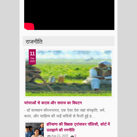
राजनीति
11
Sep
2025
परंपराओं से कटाव और समाज का विघटन
- डॉ सत्यवान सौरभभारत, एक ऐसा देश जहां संस्कृति, धर्म,
कला, और साहित्य की जड़ें सदियों से फैली हुई ह...
हरियाणा की शिक्षक ट्रांसफर पॉलिसी, कोर्ट में
उलझाने की रणनीति
Aug 21, 2025
0