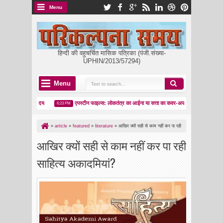
Menu
हिन्दी की वहुचर्चित मासिक पत्रिका (पंजी.संख्या-
UPHIN/2013/57294)
Menu
वा लहर का उदय
एपस्टीन फाइल्स: लोकतंत्र का आईना या सत्ता का कवर-अप?
मकर संक्रा
6:23 PM
8:05 PM
»
article
»
featured
»
literature
»
आखिर क्यों सही से काम नहीं कर पा रही
साहित्य अकादमियां?
आखिर क्यों सही से काम नहीं कर पा रही
साहित्य अकादमियां?