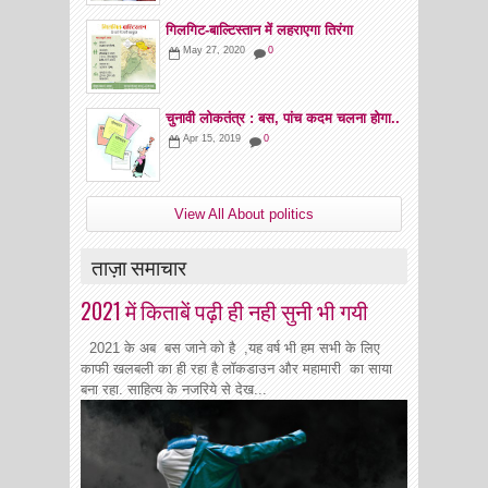
गिलगिट-बाल्टिस्तान में लहराएगा तिरंगा
May 27, 2020
0
चुनावी लोकतंत्र : बस, पांच कदम चलना होगा..
Apr 15, 2019
0
View All About politics
ताज़ा समाचार
2021 में किताबें पढ़ी ही नही सुनी भी गयी
2021 के अब बस जाने को है ,यह वर्ष भी हम सभी के लिए
काफी खलबली का ही रहा है लॉकडाउन और महामारी का साया
बना रहा. साहित्य के नजरिये से देख...