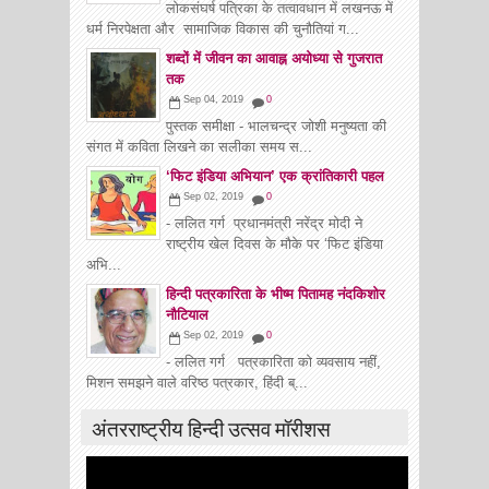
लोकसंघर्ष पत्रिका के तत्वावधान में लखनऊ में
धर्म निरपेक्षता और सामाजिक विकास की चुनौतियां ग...
शब्दों में जीवन का आवाह्न अयोध्या से गुजरात
तक
Sep 04, 2019
0
पुस्तक समीक्षा - भालचन्द्र जोशी मनुष्यता की
संगत में कविता लिखने का सलीका समय स...
‘फिट इंडिया अभियान’ एक क्रांतिकारी पहल
Sep 02, 2019
0
- ललित गर्ग प्रधानमंत्री नरेंद्र मोदी ने
राष्ट्रीय खेल दिवस के मौके पर ‘फिट इंडिया
अभि...
हिन्दी पत्रकारिता के भीष्म पितामह नंदकिशोर
नौटियाल
Sep 02, 2019
0
- ललित गर्ग पत्रकारिता को व्यवसाय नहीं,
मिशन समझने वाले वरिष्ठ पत्रकार, हिंदी ब्...
अंतरराष्ट्रीय हिन्दी उत्सव मॉरीशस