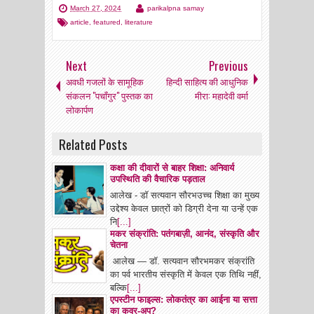
March 27, 2024
parikalpna samay
article
,
featured
,
literature
Next
Previous
अवधी गजलों के सामूहिक
हिन्दी साहित्य की आधुनिक
संकलन "पचाँगुर" पुस्तक का
मीरा: महादेवी वर्मा
लोकार्पण
Related Posts
कक्षा की दीवारों से बाहर शिक्षा: अनिवार्य
उपस्थिति की वैचारिक पड़ताल
आलेख - डॉ सत्यवान सौरभउच्च शिक्षा का मुख्य
उद्देश्य केवल छात्रों को डिग्री देना या उन्हें एक
नि
[...]
मकर संक्रांति: पतंगबाज़ी, आनंद, संस्कृति और
चेतना
आलेख — डॉ. सत्यवान सौरभमकर संक्रांति
का पर्व भारतीय संस्कृति में केवल एक तिथि नहीं,
बल्कि
[...]
एपस्टीन फाइल्स: लोकतंत्र का आईना या सत्ता
का कवर-अप?