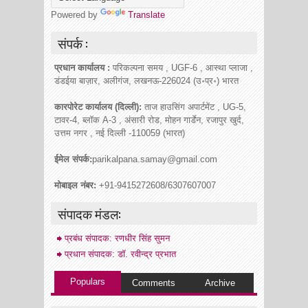
Powered by
Translate
संपर्क :
प्रधान कार्यालय :
परिकल्पना समय , UGF-6 , आस्था प्लाजा ,
डंडईया बाज़ार, अलीगंज, लखनऊ-226024 (उ॰प्र॰) भारत
कारपोरेट कार्यालय (दिल्ली):
ताज हाउसिंग अपार्टमेंट , UG-5,
टावर-4, ब्लॉक A-3 , अंसारी रोड, मोहन गार्डेन, रजापुर खुर्द,
उत्तम नगर , नई दिल्ली -110059 (भारत)
ईमेल संपर्क:
parikalpana.samay@gmail.com
मोबाइल नंबर:
+91-9415272608/6307607007
संपादक मंडल:
प्रबंध संपादक: रणधीर सिंह सुमन
प्रधान संपादक: डॉ. रवीन्द्र प्रभात
Populars
Comments
Archive