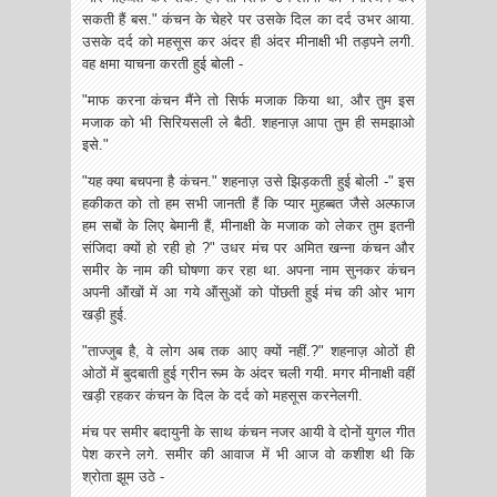
सकती हैं बस." कंचन के चेहरे पर उसके दिल का दर्द उभर आया.
उसके दर्द को महसूस कर अंदर ही अंदर मीनाक्षी भी तड़पने लगी.
वह क्षमा याचना करती हुई बोली -
"माफ करना कंचन मैंने तो सिर्फ मजाक किया था, और तुम इस
मजाक को भी सिरियसली ले बैठी. शहनाज़ आपा तुम ही समझाओ
इसे."
"यह क्या बचपना है कंचन." शहनाज़ उसे झिड़कती हुई बोली -" इस
हकीकत को तो हम सभी जानती हैं कि प्यार मुहब्बत जैसे अल्फाज
हम सबों के लिए बेमानी हैं, मीनाक्षी के मजाक को लेकर तुम इतनी
संजिदा क्यों हो रही हो ?" उधर मंच पर अमित खन्ना कंचन और
समीर के नाम की घोषणा कर रहा था. अपना नाम सुनकर कंचन
अपनी ऑंखों में आ गये ऑंसुओं को पोंछती हुई मंच की ओर भाग
खड़ी हुई.
"ताज्जुब है, वे‌ लोग अब तक आए क्यों नहीं.?" शहनाज़ ओठों ही
ओठों में बुदबाती हुई ग्रीन रूम के अंदर चली गयी. मगर मीनाक्षी वहीं
खड़ी रहकर कंचन के दिल के दर्द को महसूस करने‌लगी.
मंच पर समीर बदायुनी के साथ कंचन नजर आयी वे दोनों युगल गीत
पेश करने लगे. समीर की आवाज में भी आज वो कशीश थी कि
श्रोता झूम उठे -