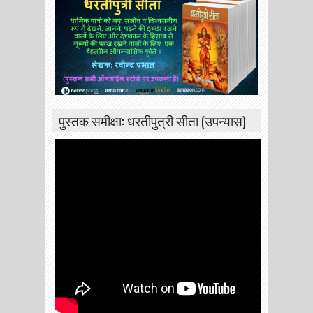
पुस्तक समीक्षा: धरतीपुत्री सीता (उपन्यास)