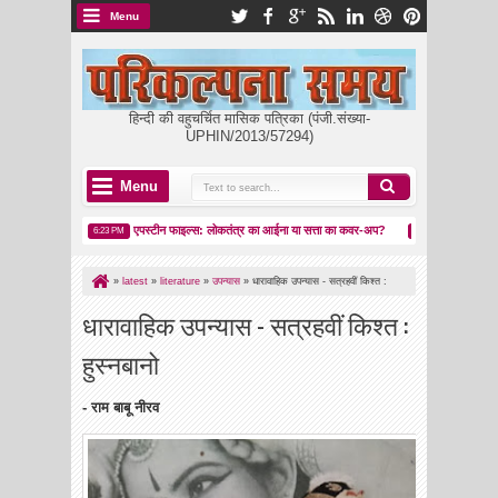
Menu
हिन्दी की वहुचर्चित मासिक पत्रिका (पंजी.संख्या-
UPHIN/2013/57294)
Menu
का उदय
एपस्टीन फाइल्स: लोकतंत्र का आईना या सत्ता का कवर-अप?
मकर संक्रांति: पतं
6:23 PM
8:05 PM
»
latest
»
literature
»
उपन्यास
»
धारावाहिक उपन्यास - सत्रहवीं किश्त :
हुस्नबानो
धारावाहिक उपन्यास - सत्रहवीं किश्त :
हुस्नबानो
- राम बाबू नीरव