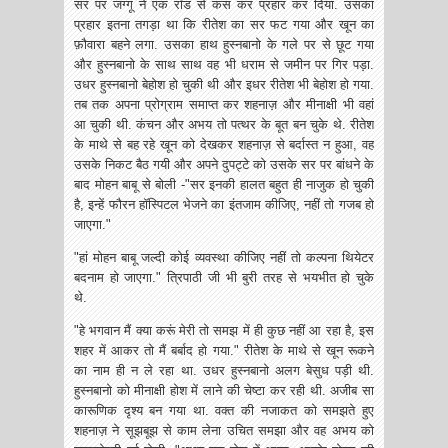
सर पर जग्गू ने एक रॉड से कस कर प्रहार कर दिया. उसका
प्रहार इतना तगड़ा था कि रीतेश का सर फट गया और खून का
फ़ौवारा बहने लगा. उसका हाथ हुस्नबानो के गले पर से छूट गया
और हुस्नबानो के साथ साथ ‌वह भी धराम से जमीन पर गिर पड़ा.
उधर हुस्नबानो बेहोश हो चुकी थी और इधर रीतेश भी बेहोश हो गया.
तब तक अपना प्रोग्राम समाप्त कर शहनाज़ और मीनाक्षी भी वहां
आ चुकी थी. कंचन और अभय तो पत्थर के बूत बन चुके थे. रीतेश
के माथे से बह रहे खून को देखकर शहनाज़ से बर्दास्त न हुआ, वह
उसके निकट बैठ गयी और अपने दुपट्टे को उसके सर पर बांधने के
बाद मोहन बाबू से बोली -"सर इनकी हालत बहुत ही नाजुक हो चुकी
है, इन्हें फौरन हॉस्पिटल भेजने का इंतजाम कीजिए, नहीं तो गजब हो
जाएगा."
"हां मोहन बाबू जल्दी कोई व्यवस्था कीजिए नहीं तो कल्पना थियेटर
बदनाम हो जाएगा." त्रिपाठी जी भी बुरी तरह से भयभीत हो चुके
थे.
"हे भगवान मैं क्या करूं मेरी तो समझ में ही कुछ नहीं आ रहा है, इस
शहर में आकर तो मैं बर्बाद हो गया." रीतेश के माथे से खून रूकने
का नाम ही न ले रहा था. उधर हुस्नबानो अलग बेसुध पड़ी थी.
हुस्नबानो को मीनाक्षी होश में लाने की चेष्टा कर रही थी. अजीब सा
कारूणिक दृश्य बन गया था. वक्त‌ की नजाकत को समझते हुए
शहनाज़ ने सूझबूझ से काम लेना उचित समझा और वह अभय को