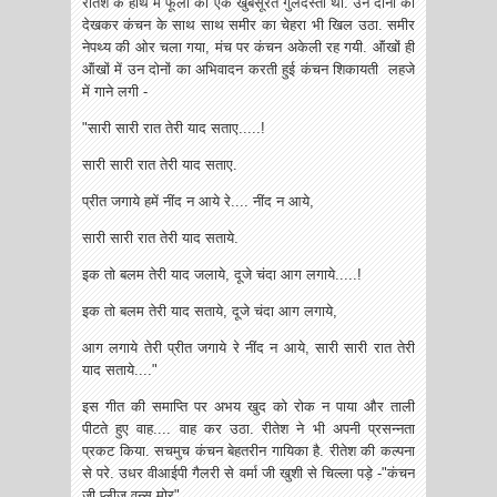
रीतेश के हाथ में फूलों का एक खुबसूरत गुलदस्ता था. उन दोनों को
देखकर कंचन के साथ साथ समीर का चेहरा भी खिल उठा. समीर
नेपथ्य की ओर चला गया, मंच पर कंचन अकेली रह गयी. ऑंखों ही
ऑंखों में उन दोनों का अभिवादन करती हुई कंचन शिकायती लहजे
में गाने लगी -
"सारी सारी रात तेरी याद सताए.....!
सारी सारी रात तेरी याद सताए.
प्रीत जगाये हमें नींद न आये रे.... नींद न आये,
सारी सारी रात तेरी याद सताये.
इक तो बलम तेरी याद जलाये, दूजे चंदा आग लगाये.....!
इक तो बलम तेरी याद सताये, दूजे चंदा आग लगाये,
आग लगाये तेरी प्रीत जगाये रे नींद न आये, सारी सारी रात तेरी
याद सताये...."
इस गीत की समाप्ति पर अभय खुद को रोक न पाया और ताली
पीटते हुए वाह.... वाह कर उठा. रीतेश ने भी अपनी प्रसन्नता
प्रकट किया. सचमुच कंचन बेहतरीन गायिका है. रीतेश की कल्पना
से परे. उधर वीआईपी गैलरी से वर्मा जी खुशी से चिल्ला पड़े -"कंचन
जी प्लीज़ वन्स मोर"