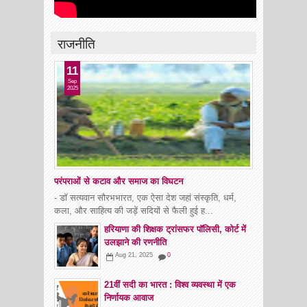
राजनीति
11
Sep
2025
परंपराओं से कटाव और समाज का विघटन
- डॉ सत्यवान सौरभभारत, एक ऐसा देश जहां संस्कृति, धर्म,
कला, और साहित्य की जड़ें सदियों से फैली हुई ह...
हरियाणा की शिक्षक ट्रांसफर पॉलिसी, कोर्ट में
उलझाने की रणनीति
Aug 21, 2025
0
21वीं सदी का भारत : विश्व व्यवस्था में एक
निर्णायक आवाज