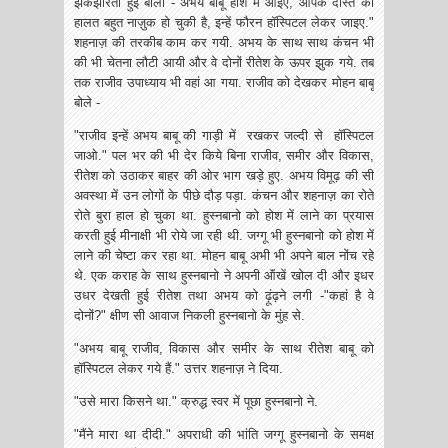
झकझोरती हुई बोली -"अभय बाबू होश में आइए, आपके दोस्त की
हालत‌ बहुत नाज़ुक हो चुकी है, इन्हें फौरन हॉस्पिटल लेकर जाइए."
शहनाज़ की तरकीब काम कर गयी. अभय के साथ साथ कंचन भी
की भी चेतना लौटी आयी और वे दोनों रीतेश के ऊपर झुक गये. तब
तक राजीव उपाध्याय भी वहां आ गया. राजीव को देखकर मोहन बाबू
बोले -
"राजीव इन्हें अभय बाबू की गाड़ी में रखकर जल्दी से हॉस्पिटल
जाओ." पल भर की भी देर किये बिना राजीव, समीर और विकास,
रीतेश को उठाकर बाहर की ओर भाग खड़े हुए. अभय विमूढ़ की सी
अवस्था में उन लोगों के पीछे दौड़ पड़ा. कंचन और शहनाज़ का रोते
रोते बुरा हाल हो चुका था. हुस्नबानो को होश में लाने का प्रयास
करती हुई मीनाक्षी भी रोये जा रही थी. जग्गू भी हुस्नबानो को होश में
लाने की चेष्टा कर रहा था. मोहन बाबू अभी भी अपने बाल नोंच रहे
थे. एक कराह के साथ हुस्नबानो ने अपनी ऑंखें खोल दी और इधर
उधर देखती हुई रीतेश तथा अभय को ढ़ूंढ़ने लगी -"कहां है वे‌
दोनों?" क्षीण सी आवाज निकली हुस्नबानो के मुंह से.
"अभय बाबू राजीव, विकास और समीर के साथ रीतेश बाबू को
हॉस्पिटल लेकर गये हैं." उत्तर शहनाज़ ने दिया.
"उसे मारा किसने था." क्रुद्ध स्वर में पूछा हुस्नबानो ने.
"मैंने मारा था दीदी." अपराधी की भांति जग्गू हुस्नबानो के समक्ष