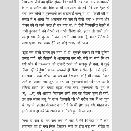
ऐसा लगा जैसे वह मूर्छित होकर गिर पड़ेगी. तब तक अन्य कलाकारों
के साथ समीर और विकास भी उन लोगों के इर्द-गिर्द एकत्रित हो
गया. उन लोगों में हुस्नबानो का बॉडीगार्ड जग्गू भी था. किसी की भी
समझ में न आया कि अचानक यह सब हो कैसे गया ? अभय और
कंचन को तो जैसे काठ ही मार गया था. वे दोनों विस्फारित नेत्रों से
कभी हुस्नबानो को देखते तो कभी रीतेश को. इतना तो सभी लोग
समझ गये कि हुस्नबानो का असली नाम माया है, मगर रीतेश के
साथ इनका क्या संबंध है? यह कोई समझ नहीं पाया.
"झूठ मत बोलो डायन तुम माया ही हो. तुम्हारे कारण ही मेरी दुनिया
उजड़ गयी, मेरे पिताजी ने आत्महत्या कर ली, मेरी मां स्वर्ग सिधार
गयी और मैं दर-ब-दर की ठोकरें खाने को मजबूर हो गया. मैं तुम्हें
जिंदा नहीं छोड़ूंगा." पलक झपकते ही रीतेश शरीफ इंसान से दरिंदा
बन गया. उसके खौफनाक रूप को देखकर कोई भी उसके निकट
जाने का साहस नहीं जुटा पा रहा था. हुस्नबानो की गर्दन पर उसके
बलिष्ठ हाथों का दबाव बढ़ता चला गया. हुस्नबानो के मुंह से
"गूं......गूं" की आवाज निकलने लगी और वह चेतना शून्य हो गयी.
तब तक मोहन बाबू के साथ त्रिपाठी जी भी ग्रीन रूम में आ चुके
थे. यहां के हालात देखकर उन दोनों के भी होश उड़ गये. मोहन बाबू
इतने नर्वस हो गये कि अपने बाल नोंचते हुए चिल्ला पड़े -
"क्या हो‌ रहा है, यह सब क्या हो रहा है मेरे थियेटर में?" तभी
अचानक वह हो गया जिसे देखकर सबों के होश उड़ गये. रीतेश के