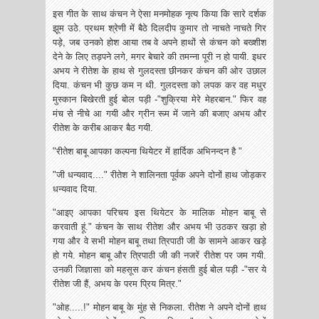
इस गीत के साथ कंचन ने‌ ऐसा मनमोहक नृत्य किया कि सारे दर्शक
झूम उठे. प्रथम श्रेणी में बैठे दिलदीप कुमार तो नाचते नाचते गिर
पड़े, जब उनको होश आया तब वे अपने हाथों से कंचन को बख्शीश
देने के लिए तड़पने लगे, मगर बेचारे की तमन्ना पूरी न हो पायी. इधर
अभय ने रीतेश के हाथ से गुलदस्ता छीनकर कंचन की ओर उछाल
दिया. कंचन भी कुछ कम न थी. गुलदस्ता को लपक कर वह मधुर
मुस्कान बिखेरती हुई बोल पड़ी -"शुक्रिया मेरे मेहरबान." फिर वह
मंच से नीचे आ गयी और ग्रीन रूम में जाने की बजाए अभय और
रीतेश के करीब आकर बैठ गयी.
"रीतेश बाबू आपका कल्पना थियेटर में हार्दिक अभिनन्दन है "
"जी धन्यवाद...." रीतेश ने शालिनता पूर्वक अपने दोनों हाथ जोड़कर
धन्यवाद दिया.
"आइए आपका परिचय इस थियेटर के मालिक मोहन बाबू से
करवाती हूं." कंचन के साथ रीतेश और अभय भी उठकर खड़ा हो
गया और वे सभी मोहन बाबू तथा त्रिपाठी जी के सामने आकर खड़े
हो गये. मोहन बाबू और त्रिपाठी जी की नजरें रीतेश पर जम गयी.
उनकी जिज्ञासा को महसूस कर कंचन हंसती हुई बोल पड़ी -"सर ये
रीतेश जी हैं, अभय के परम प्रिय मित्र."
"ओह.....!" मोहन बाबू के मुंह से निकला. रीतेश ने अपने दोनों हाथ