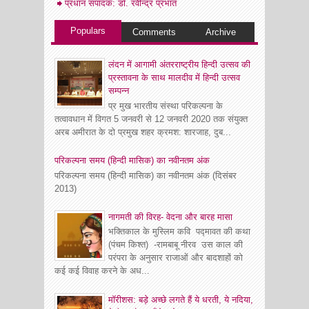
प्रधान संपादक: डॉ. रवीन्द्र प्रभात
Populars
Comments
Archive
लंदन में आगामी अंतरराष्ट्रीय हिन्दी उत्सव की
प्रस्तावना के साथ मालदीव में हिन्दी उत्सव
सम्पन्न
प्र मुख भारतीय संस्था परिकल्पना के
तत्वावधान में विगत 5 जनवरी से 12 जनवरी 2020 तक संयुक्त
अरब अमीरात के दो प्रमुख शहर क्रमश: शारजाह, दुब...
परिकल्पना समय (हिन्दी मासिक) का नवीनतम अंक
परिकल्पना समय (हिन्दी मासिक) का नवीनतम अंक (दिसंबर
2013)
नागमती की विरह- वेदना और बारह मासा
भक्तिकाल के मुस्लिम कवि पद्मावत की कथा
(पंचम किश्त) -रामबाबू नीरव उस काल की
परंपरा के अनुसार राजाओं और बादशाहों को
कई कई विवाह करने के अध...
मॉरीशस: बड़े अच्छे लगते हैं ये धरती, ये नदिया,