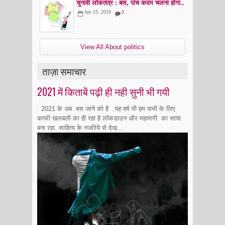
चुनावी लोकतंत्र : बस, पांच कदम चलना होगा..
Apr 15, 2019
0
View All About politics
ताज़ा समाचार
2021 में किताबें पढ़ी ही नही सुनी भी गयी
2021 के अब बस जाने को है ,यह वर्ष भी हम सभी के लिए
काफी खलबली का ही रहा है लॉकडाउन और महामारी का साया
बना रहा. साहित्य के नजरिये से देख...