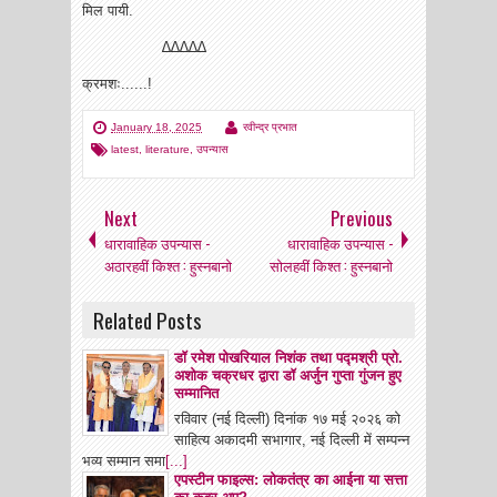
मिल पायी.
∆∆∆∆∆
क्रमशः......!
January 18, 2025
रवीन्द्र प्रभात
latest
,
literature
,
उपन्यास
Next
Previous
धारावाहिक उपन्यास -
धारावाहिक उपन्यास -
अठारहवीं किश्त : हुस्नबानो
सोलहवीं किश्त : हुस्नबानो
Related Posts
डॉ रमेश पोखरियाल निशंक तथा पद्मश्री प्रो.
अशोक चक्रधर द्वारा डॉ अर्जुन गुप्ता गुंजन हुए
सम्मानित
रविवार (नई दिल्ली) दिनांक १७ मई २०२६ को
साहित्य अकादमी सभागार, नई दिल्ली में सम्पन्न
भव्य सम्मान समा
[...]
एपस्टीन फाइल्स: लोकतंत्र का आईना या सत्ता