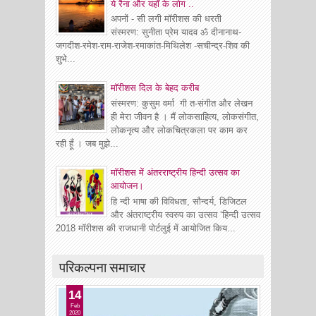
ये रैना और यहाँ के लोग ..
अपनों - सी लगी मॉरीशस की धरती
संस्मरण: सुनीता प्रेम यादव ॐ दीनानाथ-
जगदीश-रमेश-राम-राजेश-रमाकांत-मिथिलेश -सचीन्द्र-शिव की
शुभे...
माॅरीशस दिल के बेहद करीब
संस्मरण: कुसुम वर्मा गी त-संगीत और लेखन
ही मेरा जीवन है । मैं लोकसाहित्य, लोकसंगीत,
लोकनृत्य और लोकचित्रकला पर काम कर
रही हूँ । जब मुझे...
मॉरीशस में अंतरराष्ट्रीय हिन्दी उत्सव का
आयोजन।
हि न्दी भाषा की विविधता, सौन्दर्य, डिजिटल
और अंतराष्ट्रीय स्वरुप का उत्सव ‘हिन्दी उत्सव
2018 मॉरीशस की राजधानी पोर्टलुई में आयोजित किय...
परिकल्पना समाचार
14
Feb
2020