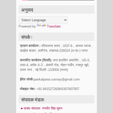
अनुवाद
Powered by
Translate
संपर्क :
प्रधान कार्यालय :
परिकल्पना समय , UGF-6 , आस्था प्लाजा ,
डंडईया बाज़ार, अलीगंज, लखनऊ-226024 (उ॰प्र॰) भारत
कारपोरेट कार्यालय (दिल्ली):
ताज हाउसिंग अपार्टमेंट , UG-5,
टावर-4, ब्लॉक A-3 , अंसारी रोड, मोहन गार्डेन, रजापुर खुर्द,
उत्तम नगर , नई दिल्ली -110059 (भारत)
ईमेल संपर्क:
parikalpana.samay@gmail.com
मोबाइल नंबर:
+91-9415272608/6307607007
संपादक मंडल:
प्रबंध संपादक: रणधीर सिंह सुमन