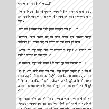
याद न जाये बीते दिनों की....!"
विकास के इस गीत को सुनकर कंचन के दिल में एक टीस सी उठी,
तभी उसके साथ साथ शहनाज़ भी मीनाक्षी की आवाज सुनकर चौंक
पड़ी -
"क्या बात है कंचन तुम दोनों इतनी व्याकुल क्यों हो....?"
"मीनाक्षी, आज अभय बाबू के साथ उनके एक अभिन्न मित्र
आनेवाले हैं." कंचन खुद की बेचैनी पर काबू पाती हुई बोली.
"अच्छा, तो यहां उन्हीं दोनों का इंतजार हो रहा है.?" मीनाक्षी की
बातों में कटाक्ष का भाव छुपा था.
"हां मीनाक्षी, बहुत भले इंसान हैं वे, यदि तुम उन्हें देखोगी तो....!"
"हां हां आगे बोलो रूक क्यों गयी, यही कहना चाहती हो न कि मैं
अभय बाबू के मित्र पर मर मिटूंगी. जैसे कि तुम अभय बाबू पर मर
मिटी हो." हालांकि मीनाक्षी परिहास करती हुई बोली थी, मगर
उसकी यह बात कंचन के दिल को चूम गयी. वह दर्द से तड़पती हुई
बोली -
"तुम गलत सोच रही हो मीनाक्षी, हमारा ऐसा भाग्य कहां जो हम
थियेटर में नाचने गाने वाली लड़कियां किसी ऊंचे घराने के लड़के से
प्यार-मोहब्बत कर सकें. हम तो सिर्फ उन लोगों का मनोरंजन कर