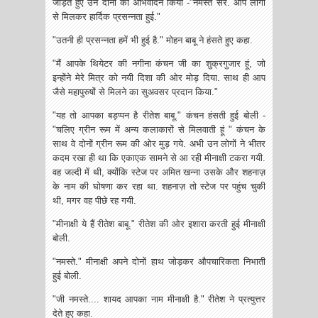
जोड़ते हुए उन दोनों का अभिवादन किया -"नमस्ते सर. आप लोगों
से मिलकर हार्दिक प्रसन्नता हुई."
"उतनी ही प्रसन्नता हमें भी हुई है." मोहन बाबू ने हंसते हुए कहा.
"मैं आपके थियेटर की नगीना कंचन जी का शुक्रगुजार हूं, जो
इन्होंने मेरे मित्र को नयी दिशा की ओर मोड़ दिया. साथ ही आप
जैसे महापुरुषों से मिलने का सुअवसर प्रदान किया."
"यह तो आपका बड़प्पन है रीतेश बाबू." कंचन हंसती हुई बोली -
"चलिए ग्रीन रूम में अन्य कलाकारों से मिलवाती हूं " कंचन के
साथ वे दोनों ग्रीन रूम की ओर मुड़ गये. अभी उन लोगों ने भीतर
कदम रखा ही था कि एकाएक सामने से आ रही मीनाक्षी टकरा गयी.
वह जल्दी में थी, क्योंकि स्टेज पर अमित खन्ना उसके और शहनाज़
के नाम की घोषणा कर रहा था. शहनाज़ तो स्टेज पर पहुंच चुकी
थी, मगर वह पीछे रह गयी.
"मीनाक्षी ये हैं रीतेश बाबू." रीतेश की ओर इशारा करती हुई मीनाक्षी
बोली.
"नमस्ते." मीनाक्षी अपने दोनों हाथ जोड़कर औपचारिकता निभाती
हुई बोली.
"जी नमस्ते.... शायद आपका नाम मीनाक्षी है." रीतेश ने प्रत्युत्तर
देते हुए कहा.