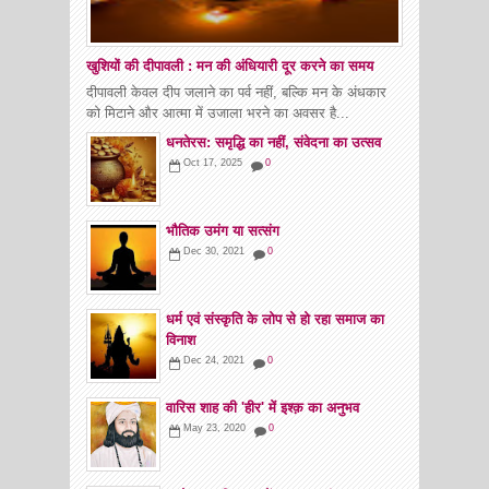
खुशियों की दीपावली : मन की अंधियारी दूर करने का समय
दीपावली केवल दीप जलाने का पर्व नहीं, बल्कि मन के अंधकार
को मिटाने और आत्मा में उजाला भरने का अवसर है...
धनतेरस: समृद्धि का नहीं, संवेदना का उत्सव
Oct 17, 2025
0
भौतिक उमंग या सत्संग
Dec 30, 2021
0
धर्म एवं संस्कृति के लोप से हो रहा समाज का
विनाश
Dec 24, 2021
0
वारिस शाह की 'हीर' में इश्क़ का अनुभव
May 23, 2020
0