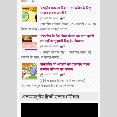
समाधान करने...
‘राष्ट्रीय मतदाता दिवस’: हर व्यक्ति के लिए
मतदान करना जरूरी है
Jan 25, 2020
0
(‘राष्ट्रीय मतदाता दिवस’, 25 जनवरी 2020 पर
विशेष आलेख) - ब्रह्मानंद राजपूत भारत...
‘वोटरशिप के लिए विश्व संसद’ का गठन हमारी
मांग नहीं वरन् हमारी जिद्द है - विश्वात्मा
Jan 15, 2020
0
- लेखक प्रदीप सिंह वोटरशिप उमंग, नई
उम्मीदों के साथ, ये उजले-उजले...
अभिव्यक्ति की आजादी का दुरूपयोग करना
भारतीय संविधान का अपमान
Jan 26, 2020
0
(71वें गणतंत्र दिवस पर विशेष आलेख) -
ब्रह्मानंद राजपूत गणतंत्र दिवस हर वर्ष जनवर...
अंतरराष्ट्रीय हिन्दी उत्सव मॉरीशस