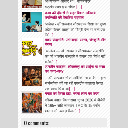
आध्यात्मिक आधार था। बंकिमचंद्र
चट्टोपाध्याय द्वारा रचित
[...]
कक्षा की दीवारों से बाहर शिक्षा: अनिवार्य
उपस्थिति की वैचारिक पड़ताल
आलेख - डॉ सत्यवान सौरभउच्च शिक्षा का मुख्य
उद्देश्य केवल छात्रों को डिग्री देना या उन्हें एक
नि
[...]
मकर संक्रांति: पतंगबाज़ी, आनंद, संस्कृति और
चेतना
आलेख — डॉ. सत्यवान सौरभमकर संक्रांति
का पर्व भारतीय संस्कृति में केवल एक तिथि नहीं,
बल्कि
[...]
एपस्टीन फाइल्स: लोकतंत्र का आईना या सत्ता
का कवर-अप?
-- डॉ. सत्यवान सौरभअमेरिकी न्याय विभाग द्वारा
सार्वजनिक की जा रही एपस्टीन फाइल्स केवल
एक आपराधिक कां
[...]
ममता का किला ढहा, भगवा लहर का उदय
पश्चिम बंगाल विधानसभा चुनाव 2026 में बीजेपी
ने 165+ सीटें जीतकर TMC के 15 वर्षीय
शासन को उखाड़ फेंका
[...]
0 comments: