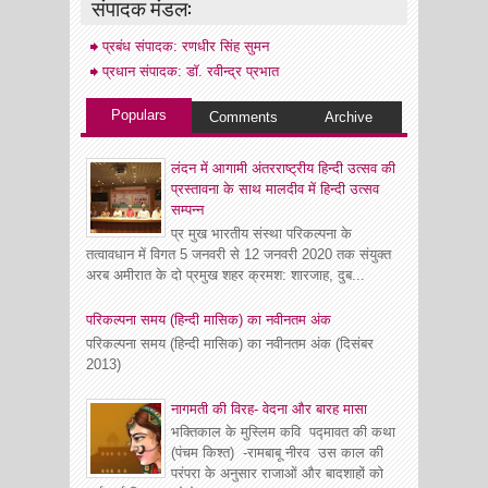
संपादक मंडल:
प्रबंध संपादक: रणधीर सिंह सुमन
प्रधान संपादक: डॉ. रवीन्द्र प्रभात
Populars
Comments
Archive
लंदन में आगामी अंतरराष्ट्रीय हिन्दी उत्सव की
प्रस्तावना के साथ मालदीव में हिन्दी उत्सव
सम्पन्न
प्र मुख भारतीय संस्था परिकल्पना के
तत्वावधान में विगत 5 जनवरी से 12 जनवरी 2020 तक संयुक्त
अरब अमीरात के दो प्रमुख शहर क्रमश: शारजाह, दुब...
परिकल्पना समय (हिन्दी मासिक) का नवीनतम अंक
परिकल्पना समय (हिन्दी मासिक) का नवीनतम अंक (दिसंबर
2013)
नागमती की विरह- वेदना और बारह मासा
भक्तिकाल के मुस्लिम कवि पद्मावत की कथा
(पंचम किश्त) -रामबाबू नीरव उस काल की
परंपरा के अनुसार राजाओं और बादशाहों को