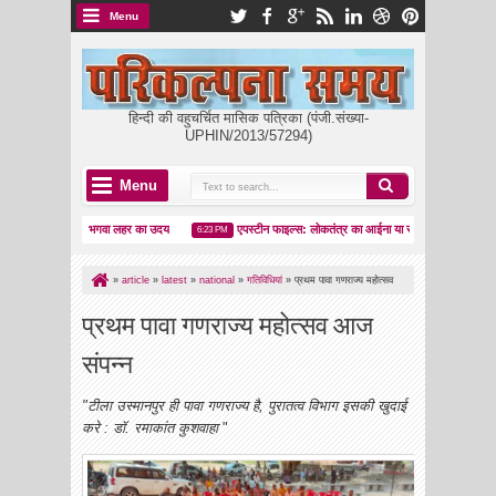
Menu
हिन्दी की वहुचर्चित मासिक पत्रिका (पंजी.संख्या-
UPHIN/2013/57294)
Menu
किला ढहा, भगवा लहर का उदय
एपस्टीन फाइल्स: लोकतंत्र का आईना या सत्ता का कवर-अप?
6:23 PM
8:05 
»
article
»
latest
»
national
»
गतिविधियां
»
प्रथम पावा गणराज्य महोत्सव
आज संपन्न
प्रथम पावा गणराज्य महोत्सव आज
संपन्न
"टीला उस्मानपुर ही पावा गणराज्य है, पुरातत्व विभाग इसकी खुदाई
करे : डॉ. रमाकांत कुशवाहा
"