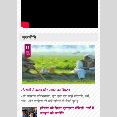
राजनीति
11
Sep
2025
परंपराओं से कटाव और समाज का विघटन
- डॉ सत्यवान सौरभभारत, एक ऐसा देश जहां संस्कृति, धर्म,
कला, और साहित्य की जड़ें सदियों से फैली हुई ह...
हरियाणा की शिक्षक ट्रांसफर पॉलिसी, कोर्ट में
उलझाने की रणनीति