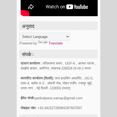
अनुवाद
Powered by
Translate
संपर्क :
प्रधान कार्यालय :
परिकल्पना समय , UGF-6 , आस्था प्लाजा ,
डंडईया बाज़ार, अलीगंज, लखनऊ-226024 (उ॰प्र॰) भारत
कारपोरेट कार्यालय (दिल्ली):
ताज हाउसिंग अपार्टमेंट , UG-5,
टावर-4, ब्लॉक A-3 , अंसारी रोड, मोहन गार्डेन, रजापुर खुर्द,
उत्तम नगर , नई दिल्ली -110059 (भारत)
ईमेल संपर्क:
parikalpana.samay@gmail.com
मोबाइल नंबर:
+91-9415272608/6307607007