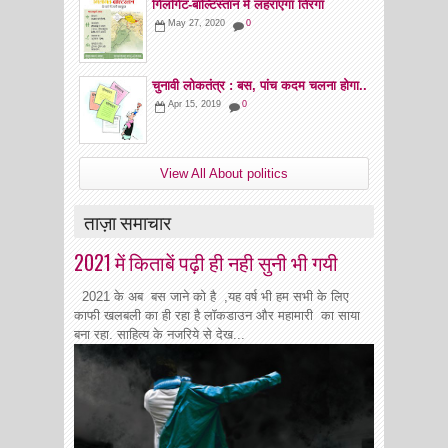
गिलगिट-बाल्टिस्तान में लहराएगा तिरंगा
May 27, 2020
0
चुनावी लोकतंत्र : बस, पांच कदम चलना होगा..
Apr 15, 2019
0
View All About politics
ताज़ा समाचार
2021 में किताबें पढ़ी ही नही सुनी भी गयी
2021 के अब बस जाने को है ,यह वर्ष भी हम सभी के लिए
काफी खलबली का ही रहा है लॉकडाउन और महामारी का साया
बना रहा. साहित्य के नजरिये से देख...