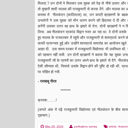
मिलता.? उन दोनों ने मिलकर उस युवक को पेड़ से नीचे उतारा और उस
तो तुम्हारी शादी मालवा की राजकुमारी से करवा देंगे. और मालवा का आ
वास्तव में नीलकंदन (कालिदास) था, उन कपटी ब्राहमणों के बहकावे
उनलोगों ने उस युवक को मौन धारण करने की हिदायत दे दी और ब
करेंगी उसका उत्तर वह हाथ के इशारे से देगा. दोनों ब्राह्मणों ने न
लिया. अब नीलकंदन प्रकांड विद्वान नजर आ रहा था. वे दोनों उसके 
हुए मालवा के राजदरबार में पहुंचे और राजकुमारी से शास्त्रार्थ करन
काफी प्रसन्नता हुई और उन्होंने शास्त्रार्थ समारोह का आयोजन खुले
आज्ञा दी. उस समय दरबार में राजकुमारी विद्योत्तमा भी उपस्थित थी. 
को पहचान नहीं पायी. उन दोनों ब्राह्मणों ने बताया कि यह युवक उनलोगो
राजकुमारी जी के प्रश्नों का उत्तर अपने हाथ के इशारे से देंगे. नीलक
ऐसी सौम्यता थी, जिससे उसके विद्वान होने की पुष्टि हो रही थी. प्रथ
पर मोहित हो गयी.
- रामबाबू नीरव
*******
क्रमशः.......!
(अगले अंक में पढ़ें राजकुमारी विद्योत्तमा एवं नीलकंदन के बीच शा
गृहत्याग.)
May 29, 2024
parikalpna samay
article
,
featur