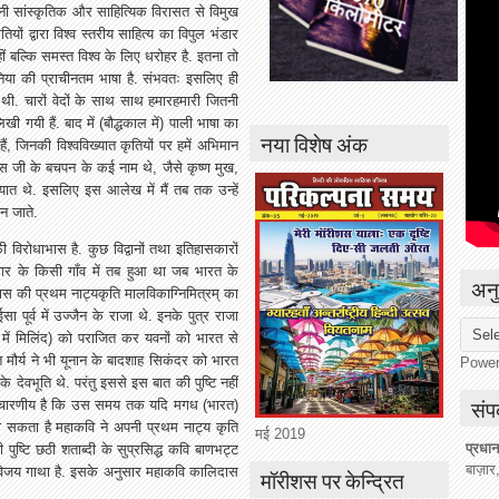
अपनी सांस्कृतिक और साहित्यिक विरासत से विमुख
ियों द्वारा विश्व स्तरीय साहित्य का विपुल भंडार
हीं बल्कि समस्त विश्व के लिए धरोहर है. इतना तो
निया की प्राचीनतम भाषा है. संभवतः इसलिए ही
 थी. चारों वेदों के साथ साथ हमारहमारी जितनी
लिखी गयी हैं. बाद में (बौद्धकाल में) पाली भाषा का
नया विशेष अंक
ं, जिनकी विश्वविख्यात कृतियों पर हमें अभिमान
दास जी के बचपन के कई नाम थे, जैसे कृष्ण मुख,
ात थे. इसलिए इस आलेख में मैं तब तक उन्हें
न जाते.
 विरोधाभास है. कुछ विद्वानों तथा इतिहासकारों
 नगर के किसी गाँव में तब हुआ था जब भारत के
अनु
ास की प्रथम नाट्यकृति मालविकाग्निमित्रम् का
 पूर्व में उज्जैन के राजा थे. इनके पुत्र राजा
त्य में मिलिंद) को पराजित कर यवनों को भारत से
ुप्त मौर्य ने भी यूनान के बादशाह सिकंदर को भारत
Powe
 देवभूति थे. परंतु इससे इस बात की पुष्टि नहीं
संपर
िचारणीय है कि उस समय तक यदि मगध (भारत)
ो सकता है महाकवि ने अपनी प्रथम नाट्य कृति
मई 2019
प्रधान
 पुष्टि छठी शताब्दी के सुप्रसिद्ध कवि बाणभट्ट
बाज़ार
ष की विजय गाथा है. इसके अनुसार महाकवि कालिदास
मॉरीशस पर केन्द्रित