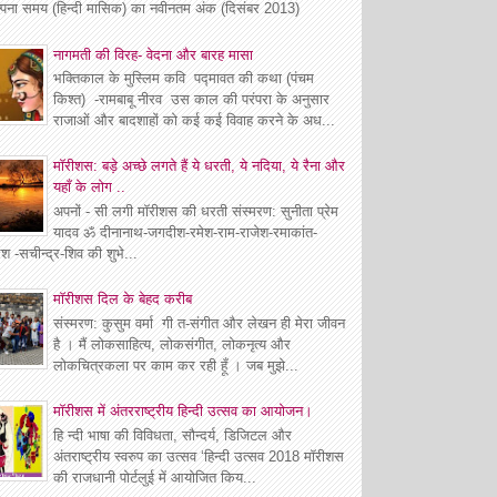
्पना समय (हिन्दी मासिक) का नवीनतम अंक (दिसंबर 2013)
नागमती की विरह- वेदना और बारह मासा
भक्तिकाल के मुस्लिम कवि पद्मावत की कथा (पंचम
किश्त) -रामबाबू नीरव उस काल की परंपरा के अनुसार
राजाओं और बादशाहों को कई कई विवाह करने के अध...
मॉरीशस: बड़े अच्छे लगते हैं ये धरती, ये नदिया, ये रैना और
यहाँ के लोग ..
अपनों - सी लगी मॉरीशस की धरती संस्मरण: सुनीता प्रेम
यादव ॐ दीनानाथ-जगदीश-रमेश-राम-राजेश-रमाकांत-
श -सचीन्द्र-शिव की शुभे...
माॅरीशस दिल के बेहद करीब
संस्मरण: कुसुम वर्मा गी त-संगीत और लेखन ही मेरा जीवन
है । मैं लोकसाहित्य, लोकसंगीत, लोकनृत्य और
लोकचित्रकला पर काम कर रही हूँ । जब मुझे...
मॉरीशस में अंतरराष्ट्रीय हिन्दी उत्सव का आयोजन।
हि न्दी भाषा की विविधता, सौन्दर्य, डिजिटल और
अंतराष्ट्रीय स्वरुप का उत्सव ‘हिन्दी उत्सव 2018 मॉरीशस
की राजधानी पोर्टलुई में आयोजित किय...