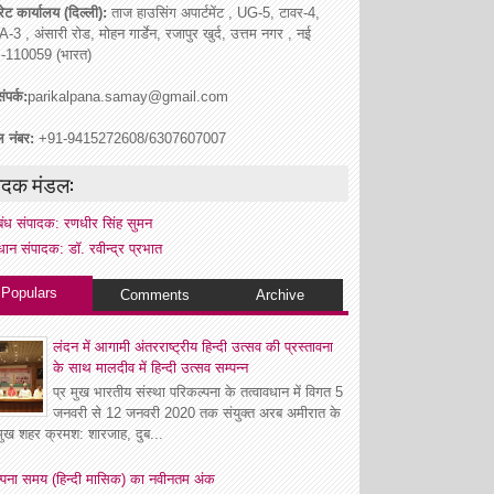
ेट कार्यालय (दिल्ली):
ताज हाउसिंग अपार्टमेंट , UG-5, टावर-4,
A-3 , अंसारी रोड, मोहन गार्डेन, रजापुर खुर्द, उत्तम नगर , नई
ी -110059 (भारत)
ंपर्क:
parikalpana.samay@gmail.com
ल नंबर:
+91-9415272608/6307607007
ादक मंडल:
रबंध संपादक: रणधीर सिंह सुमन
धान संपादक: डॉ. रवीन्द्र प्रभात
Populars
Comments
Archive
लंदन में आगामी अंतरराष्ट्रीय हिन्दी उत्सव की प्रस्तावना
के साथ मालदीव में हिन्दी उत्सव सम्पन्न
प्र मुख भारतीय संस्था परिकल्पना के तत्वावधान में विगत 5
जनवरी से 12 जनवरी 2020 तक संयुक्त अरब अमीरात के
रमुख शहर क्रमश: शारजाह, दुब...
्पना समय (हिन्दी मासिक) का नवीनतम अंक