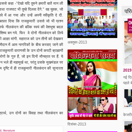
से कहा -"देखो यदि तुमने हमारी बातें मान ली
परि
धा राजपाट भी तुम्हे दिलवा देंगे." वह युवक, जो
 में आ गया और उन्हें अपनी स्वीकृति दे दी.
तला दिया कि राजकुमारी उससे जो भी प्रश्न
0
 सिर्फ नीलकंदन की बल्कि स्वयं की वेशभूषा बदल
Fe
20
शिष्य बन गये. फिर वे दोनों नीलकंदन को लिये
े की आज्ञा मांगी. महाराज को उन तीनों को देखकर
अक्तूबर-2013
 मैदान में आम नागरिकों के बीच करवाए जाने की
राजकुमारी वाराणसी के उन दोनों कपटी ब्राह्मणों
ं के गुरु हैं, जो इन दिनों मौनव्रत पर हैं. ये
ंदन भले ही महामूर्ख था, परंतु उसके मुखमंडल पर
म दृष्टि में ही राजकुमारी नीलकंदन की सुन्दरता
2019 
नई दि
पहले ब
स्त्रार्थ, उन दोनों का विवाह तथा नीलकंदन का
केजरी
दिसंबर-2013
ed
,
literature