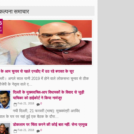
कल्पना समाचार
6
b
18
के आम चुनाव से पहले एनडीए में उठ रहे बगावत के सुर
ल्ली। अगले साल यानी 2019 में होने वाले लोकसभा चुनाव से ठीक
ीजेपी के नेतृत्व वाले ए...
दिल्ली के मुख्यसचिव-आप विधायकों के विवाद से जुड़ी
याचिका को हाईकोर्ट ने किया नामंजूर
Feb 21, 2018
0
नयी दिल्ली, 21 फरवरी (भाषा): मुख्यमंत्री अरविंद
वाल के घर पर यहां हुई एक बैठक के दौरा...
डोकलाम पर चिंता करने की कोई बात नहीं: सेना प्रमुख
Feb 21, 2018
0