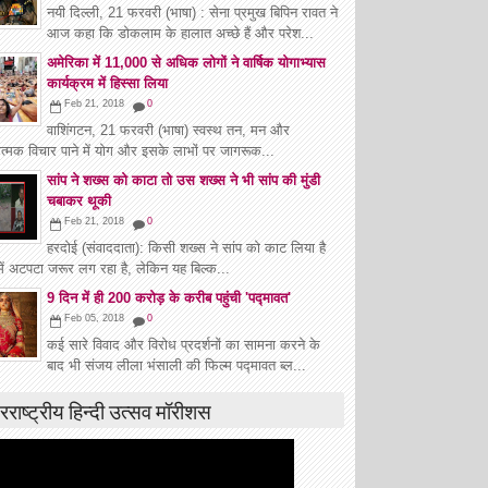
नयी दिल्ली, 21 फरवरी (भाषा) : सेना प्रमुख बिपिन रावत ने
आज कहा कि डोकलाम के हालात अच्छे हैं और परेश...
अमेरिका में 11,000 से अधिक लोगों ने वार्षिक योगाभ्यास
कार्यक्रम में हिस्सा लिया
Feb 21, 2018
0
वाशिंगटन, 21 फरवरी (भाषा) स्वस्थ तन, मन और
त्मक विचार पाने में योग और इसके लाभों पर जागरूक...
सांप ने शख्स को काटा तो उस शख्स ने भी सांप की मुंडी
चबाकर थूकी
Feb 21, 2018
0
हरदोई (संवाददाता): किसी शख्स ने सांप को काट लिया है
में अटपटा जरूर लग रहा है, लेकिन यह बिल्क...
9 दिन में ही 200 करोड़ के करीब पहुंची 'पद्मावत'
Feb 05, 2018
0
कई सारे विवाद और विरोध प्रदर्शनों का सामना करने के
बाद भी संजय लीला भंसाली की फिल्म पद्मावत ब्ल...
रराष्ट्रीय हिन्दी उत्सव मॉरीशस