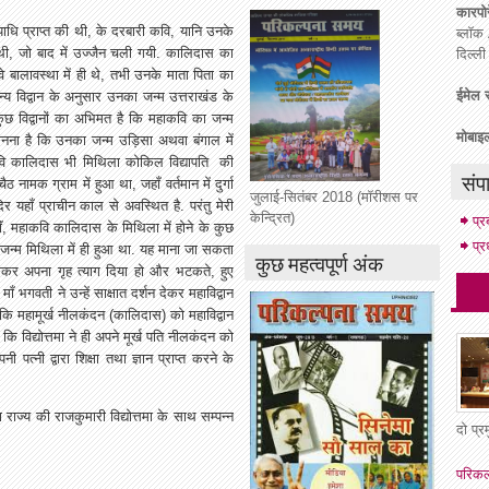
कारपोर
ी उपाधि प्राप्त की थी, के दरबारी कवि, यानि उनके
ब्लॉक 
 थी, जो बाद में उज्जैन चली गयी. कालिदास का
दिल्ल
 वे बालावस्था में ही थे, तभी उनके माता पिता का
ईमेल स
य विद्वान के अनुसार उनका जन्म उत्तराखंड के
कुछ विद्वानों का अभिमत है कि महाकवि का जन्म
मोबाइ
मानना है कि उनका जन्म उड़िसा अथवा बंगाल में
ाकवि कालिदास भी मिथिला कोकिल विद्यापति की
संप
ामक ग्राम में हुआ था, जहाँ वर्तमान में दुर्गा
जुलाई-सितंबर 2018 (मॉरीशस पर
दिर यहाँ प्राचीन काल से अवस्थित है. परंतु मेरी
केन्द्रित)
प्
ाॅं, महाकवि कालिदास के मिथिला में होने के कुछ
प्र
उनका जन्म मिथिला में ही हुआ था. यह माना जा सकता
कुछ महत्वपूर्ण अंक
षुब्ध होकर अपना गृह त्याग दिया हो और भटकते, हुए
ँ भगवती ने उन्हें साक्षात दर्शन देकर महाविद्वान
ै कि महामूर्ख नीलकंदन (कालिदास) को महाविद्वान
ं कि विद्योत्तमा ने ही अपने मूर्ख पति नीलकंदन को
पत्नी द्वारा शिक्षा तथा ज्ञान प्राप्त करने के
राज्य की राजकुमारी विद्योत्तमा के साथ सम्पन्न
दो प्
परिकल