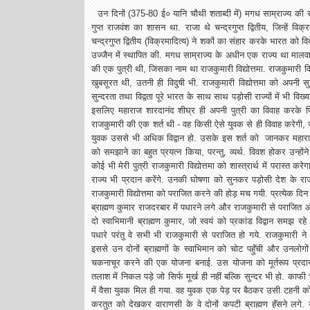
उन दिनों (375-80 ई० यानि चौथी शताब्दी में) मगध साम्राज्य की 
गुप्त राजवंश का शासन था. राजा थे चन्द्रगुप्त द्वितीय, जिन्हें वि
चन्द्रगुप्त द्वितीय (विक्रमादित्य) ने शकों का संहार करके भारत को वि
उज्जैन में स्थापित की. मगध साम्राज्य के अधीन एक राज्य था मालवा
की एक पुत्री थी, जिसका नाम था राजकुमारी विद्योत्तमा. राजकुमारी विद
खुबसूरत थी, उतनी ही विदुषी भी. राजकुमारी विद्योत्तमा को अपनी
सुन्दरता तथा विद्वता पूरे भारत के साथ साथ पड़ोसी राज्यों में भी विख्य
इसलिए महाराज शारदानंद शीघ्र ही अपनी पुत्री का विवाह करके पिता
राजकुमारी की एक शर्त थी - वह किसी ऐसे युवक से ही विवाह करेगी, ज
युवक उससे भी अधिक विद्वान हो. उसके इस शर्त को जानकर महाराज शा
को समझाने का बहुत प्रयत्न किया, परन्तु, व्यर्थ. विवश होकर उन्हों
कोई भी मेरी पुत्री राजकुमारी विद्योत्तमा को शास्त्रार्थ में परास्त
राज्य भी प्रदान करेंगे. उनकी घोषणा को सुनकर पड़ोसी देश के राजकुम
राजकुमारी विद्योत्तमा को पराजित करने की होड़ मच गयी. प्रत्येक द
ब्राह्मण कुमार राजदरबार में पधारने लगे और राजकुमारी से पराजि
दो स्वाभिमानी ब्राह्मण कुमार, जो स्वयं को प्रकांड विद्वान समझ रहे थ
पधारे परंतु वे सभी भी राजकुमारी से पराजित हो गये. राजकुमारी न
इससे उन दोनों ब्राह्मणों के स्वाभिमान को चोट पहुॅंची और उनलो
चकनाचूर करने की एक योजना बनाई. उस योजना को मूर्तरूप प्रदान क
तलाश में निकल पड़े जो सिर्फ मूर्ख ही नहीं बल्कि सुन्दर भी हो. काफी
में वैसा युवक मिल ही गया. वह युवक एक पेड़ पर बैठकर उसी टहनी 
करतुत को देखकर वाराणसी के वे दोनों कपटी ब्राह्मण हॅंसने लगे.