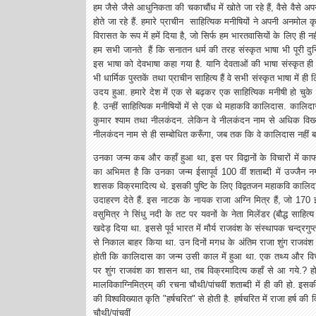
हम जैसे जैसे आधुनिकता की चकाचौंध में खोते जा रहे हैं, वैसे वैसे 
होते जा रहे हैं. हमारे प्राचीन साहित्यिक मनीषियों ने अपनी अनमोल कृत
विरासत के रूप में हमें दिया है, जो सिर्फ हम भारतवासियों के लिए ही न
हम सभी जानते हैं कि सनातन धर्म की तरह संस्कृत भाषा भी पूरी दु
इस भाषा को देवभाषा कहा गया है. यानि देवताओं की भाषा संस्कृत ही
भी धार्मिक पुस्तकें तथा प्राचीन साहित्य हैं वे सभी संस्कृत भाषा में ही 
उदय हुआ. हमारे देश में एक से बढ़कर एक साहित्यिक मनीषी हो चुके है
है. उन्हीं साहित्यिक मनीषियों में से एक थे महाकवि कालिदास. कालि
कुमार श्याम तथा नीलकंदन. लेकिन वे नीलकंदन नाम से अधिक विख्य
नीलकंदन नाम से ही सम्बोधित करूँगा, जब तक कि वे कालिदास नहीं ब
उनका जन्म कब और कहॉं हुआ था, इस पर विद्वानों के विचारों में काफी
का अभिमत है कि उनका जन्म ईसापूर्व 100 वीं शताब्दी में उज्जैन
शासक विक्रमादित्य थे. इसकी पुष्टि के लिए विद्वतजन महाकवि कालिद
उदाहरण देते हैं. इस नाटक के नायक राजा अग्नि मित्र हैं, जो 170 ईसा
वसुमित्र ने सिंधु नदी के तट पर यवनों के नेता मिलेंडर (बौद्ध साहि
खदेड़ दिया था. इससे पूर्व भारत में मौर्य राजवंश के संस्थापक चन्द्रग
से निकाल बाहर किया था. उन दिनों मगध के अंतिम राजा शुंग राजवंश के
होती कि कालिदास का जन्म उसी काल में हुआ था. एक तथ्य और व
पर शुंग राजवंश का शासन था, तब विक्रमादित्य कहाँ से आ गये.? ह
मालविकाग्निमित्रम् की रचना चौथी/पांचवीं शताब्दी में ही की हो. इसकी
की विश्वविख्यात कृति "हर्षचरित" से होती है. हर्षचरित में राजा हर्
चौथी/पांचवीं