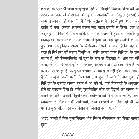
शताब्दी के प्रतापी राजा चन्द्रगुप्त द्वितीय, जिन्होंने विक्रमादित्य क
दरबार के नवरत्नों में से एक थे. इनकी राजधानी पाटलिपुत्र (पटना)
जन्म उज्जैन के ही एक गाँव में निर्धन ब्राह्मण के घर में हुआ था. जब
देहांत हो गया. उनका लालन पालन एक यादव दम्पति ने किया. एक अन्
रुद्रप्रयाग जिले में स्थित कविल्ठा नामक ग्राम में हुआ था. जबकि 
मध्यप्रदेश के रामटेक नामक ग्राम में हुआ था. वहीं कुछ लोगों का 
हुआ था. परंतु बिहार राज्य के मिथिला वासियों का दावा है कि मह
तरह ही मिथिला की महान विभूति थे. यानि उनका जन्म मिथिला के उच्चैठ न
स्थान है, जो छिन्नमस्तिके मॉं दुर्गा के नाम से विख्यात है. और यह मं
समझ से ये सारे तथ्य पूर्णतः मनगढंत, तथ्यहीन और अविश्वसनीय हैं. ह
प्रमाण प्राप्त हुए हैं, परंतु इन प्रमाणों से यह ज्ञात नहीं होता कि 
है कि उन्होंने अपनी पत्नी विद्योत्तमा द्वारा दुत्कारे जाने के बाद क्
मिथिला के उच्चैठ नामक ग्राम में आ गये हों, जहाँ किंवदंती के अनुसार मा
होने का वरदान दिया हो. परंतु प्रगतिशील सोच के विद्वानों का मानना ह
बनाने का श्रेय उनकी विदुषी पत्नी विद्योत्तमा को दिया जाना चाहिए. क्यो
व्याकरण से लेकर सभी उपनिषदों, तथा शास्त्रों की शिक्षा दी थी. अपनी 
पश्चात मूर्ख नीलकंदन महाविद्वान कालिदास बन गये. तो
आइए जानते हैं कैसे मूर्खाधिराज और निर्धन नीलकंदन का विवाह मालवा 
हुआ.
∆∆∆∆∆