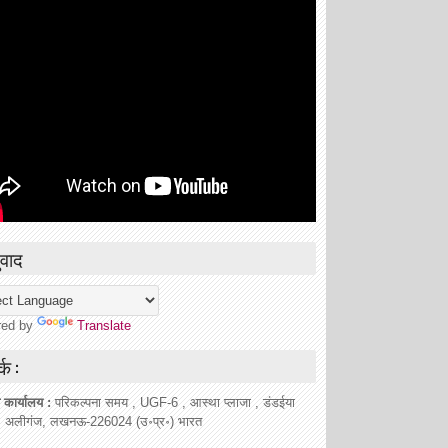
वाद
red by
Translate
्क :
 कार्यालय :
परिकल्पना समय , UGF-6 , आस्था प्लाजा , डंडईया
, अलीगंज, लखनऊ-226024 (उ॰प्र॰) भारत