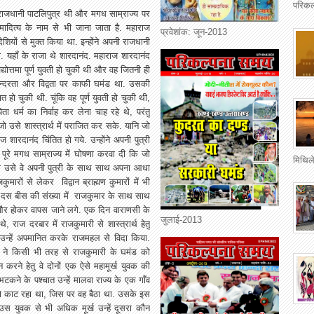
परिकल
राजधानी पाटलिपुत्र थी और मगध साम्राज्य पर
क्रमादित्य के नाम से भी जाना जाता है. महाराज
प्रवेशांक: जून-2013
देशियों से मुक्त किया था. इन्होंने अपनी राजधानी
. यहाँ के राजा थे शारदानंद. महाराज शारदानंद
्योत्तमा पूर्ण युवती हो चुकी थी और वह जितनी ही
 सुन्दरता और विद्वता पर काफी घमंड था. उसकी
ात हो चुकी थी. चूंकि वह पूर्ण युवती हो चुकी थी,
 धर्म का निर्वाह कर लेना चाह रहे थे, परंतु
ो उसे शास्त्रार्थ में पराजित कर सके. यानि जो
रदानंद चिंतित हो गये. उन्होंने अपनी पुत्री
ने पूरे मगध साम्राज्य में घोषणा करवा दी कि जो
मिथिले
 करेगा उसे वे अपनी पुत्री के साथ साथ अपना आधा
ारों से लेकर विद्वान ब्राह्मण कुमारों में भी
िन दस बीस की संख्या में राजकुमार के साथ साथ
त और होकर वापस जाने लगे. एक दिन वाराणसी के
जुलाई-2013
े, राज दरबार में राजकुमारी से शास्त्रार्थ हेतु
े उन्हें अपमानित करके राजमहल से विदा किया.
गों ने किसी भी तरह से राजकुमारी के घमंड को
रने हेतु वे दोनों एक ऐसे महामूर्ख युवक की
 भटकने के पश्चात उन्हें मालवा राज्य के एक गाँव
को काट रहा था, जिस पर वह बैठा था. उसके इस
 उस युवक से भी अधिक मूर्ख उन्हें दूसरा कौन