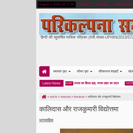
About
Contact
Dashboard
August 7, 2026
20:17:32
हिन्दी की वहुचर्चित मासिक पत्रिका (पंजी.संख्या-UPHIN/2013/5
समाचार पृष्ठ
फीचर पृष्ठ
परिकल्पना शाख़ाएँ
खेल
ारा डॉ अर्जुन गुप्ता गुंजन हुए सम्मानित
Latest News
ममता का किला ढहा, भगवा लहर का उदय
एपस्
01:34 AM
6:23 PM
»
article
»
featured
»
literature
»
कालिदास और राजकुमारी विद्योत्तमा
कालिदास और राजकुमारी विद्योत्तमा
धारावाहिक