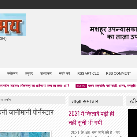
7294)
मनोरंजन
अनुवाद
साक्षात्कार
संपर्क करें
RSS ARTICLE
RSS COMMENT
फाइल्स: लोकतंत्र का आईना या सत्ता का कवर-अप?
मकर संक्रांति: पतंगबाज़ी, आनंद, संस्कृति और चेतन
8:05 PM
ताज़ा समाचार
रवी
िया मल्कोवा
नी जानीमानी पोर्नस्टार
2021 में किताबें पढ़ी ही
नही सुनी भी गयी
2021 के अब बस जाने को है ,यह