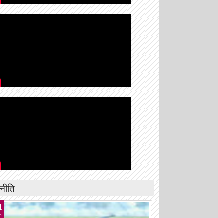
नीति
1
p