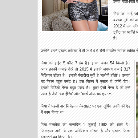
इनके माता-पिता क
मिया का भाई जस्
वयस्क मूवी की अभिन
2012 में एक एवीए
ट्रीट का अवॉर्ड 
है।
उन्होने अपने एडल्ट करियर में ही 2014 में डैनी माउंटेन नामक व्यक्
मिया की हाईट 5 फीट 7 इंच है। इनका वजन 54 किलो है।
अगर इनकी कमाई देखें तो 2015 में इनकी लगभग कमाई 317
मिलियन डॉलर है। इनकी पंसदीदा मूवी है ‘स्लीपी हॉलो’। इनको
यह फिल्म बहुत पसंद है। इस फिल्म में एक्टर थे जॉनी डेप।
इनको विडियो गेम्स बहुत पसंद है। कुछ ऐसी गेम्स है जो इन्हें
पसंद है जैसे ‘स्काईरिम’ और ‘वर्ल्ड ऑफ वारक्राफ्ट’।
मिया ने पहली बार सिमेइवज वेबसाइट पर एक लूपिंग उववि की ऐड
में काम किया था।
मिया मल्कोवा का जन्मदिन 1 जुलाई 1992 को आता है।
फिलहाल अभी ये एक अमेरिकन मॉडल है और एडल्ट फिल्म
इंडस्ट्री का हिस्सा है।