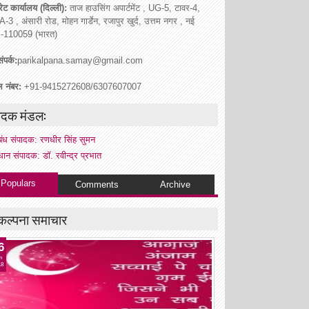
ेट कार्यालय (दिल्ली):
ताज हाउसिंग अपार्टमेंट , UG-5, टावर-4,
A-3 , अंसारी रोड, मोहन गार्डेन, रजापुर खुर्द, उत्तम नगर , नई
ी -110059 (भारत)
ंपर्क:
parikalpana.samay@gmail.com
ल नंबर:
+91-9415272608/6307607007
ादक मंडल:
रबंध संपादक: रणधीर सिंह सुमन
धान संपादक: डॉ. रवीन्द्र प्रभात
Populars
Comments
Archive
कल्पना समाचार
6
n
18