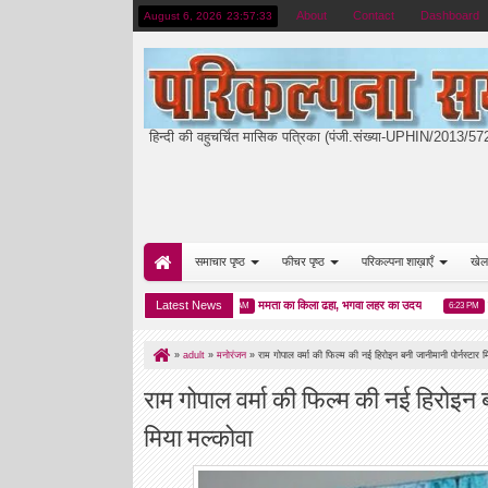
About
Contact
Dashboard
August 6, 2026
23:57:35
हिन्दी की वहुचर्चित मासिक पत्रिका (पंजी.संख्या-UPHIN/2013/5
समाचार पृष्ठ
फीचर पृष्ठ
परिकल्पना शाख़ाएँ
खेल
डॉ अर्जुन गुप्ता गुंजन हुए सम्मानित
Latest News
ममता का किला ढहा, भगवा लहर का उदय
एपस्टीन 
01:34 AM
6:23 PM
»
adult
»
मनोरंजन
»
राम गोपाल वर्मा की फिल्म की नई हिरोइन बनी जानीमानी पोर्नस्टार म
राम गोपाल वर्मा की फिल्म की नई हिरोइन ब
मिया मल्कोवा