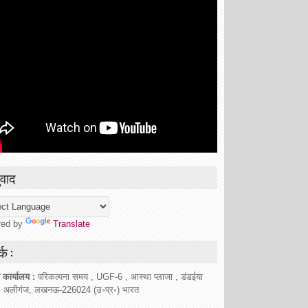
वाद
red by
Translate
्क :
 कार्यालय :
परिकल्पना समय , UGF-6 , आस्था प्लाजा , डंडईया
, अलीगंज, लखनऊ-226024 (उ॰प्र॰) भारत