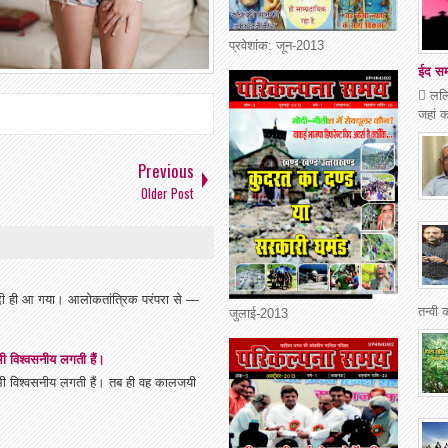
प्रवेशांक: जून-2013
ईद समन
 ललित
जहां क
Previous
Older Post
्दी ही आ गया। आलोकतांत्रिक परंपरा से —
तन्वी 
जुलाई-2013
 भी विश्वसनीय लगती हैं।
ें भी विश्वसनीय लगती हैं। तब ही वह कालजयी
!