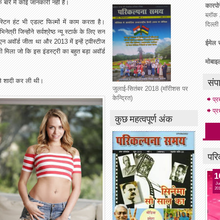
े बारे में कोई जानकारी नहीं है।
कारपोर
ब्लॉक 
टिन हंट भी एडल्ट फिल्मों में काम करता है।
दिल्ल
ेत्री जिन्होंने सर्वश्रेष्ठ न्यू स्टार्क के लिए सन
न अवॉर्ड जीता था और 2013 में इन्हें ट्वीस्टीज
ईमेल स
भी मिला जो कि इस इंडस्ट्री का बहुत बड़ा अवॉर्ड
मोबाइ
संप
ति से शादी कर ली थी।
जुलाई-सितंबर 2018 (मॉरीशस पर
केन्द्रित)
प्
प्र
कुछ महत्वपूर्ण अंक
परि
1
Ju
20