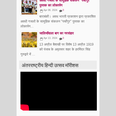
अवधी गजलों के सामूहिक संकलन "पचाँगुर"
पुस्तक का लोकार्पण
Apr 08, 2024
0
बाराबंकी। अवध भारती प्रकाशन द्वारा प्रकाशित
अवधी गजलों के सामूहिक संकलन "पचाँगुर" पुस्तक का
लोकार्पण...
जालियाॅंवाला बाग का नरसंहार
Apr 13, 2024
0
13 अप्रैल बैशाखी पर विशेष 13 अप्रैल 1919
को पंजाब के अमृतसर शहर के हरमिंदर सिंह
गुरुद्वारे में ...
अंतरराष्ट्रीय हिन्दी उत्सव मॉरीशस