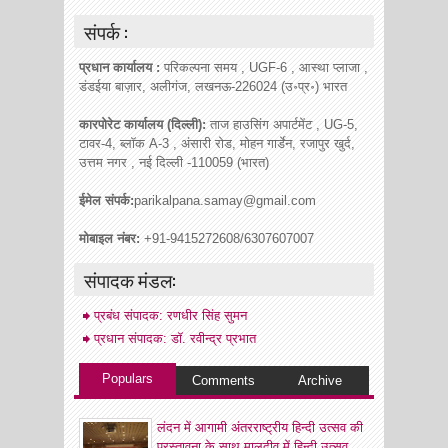
संपर्क :
प्रधान कार्यालय :
परिकल्पना समय , UGF-6 , आस्था प्लाजा ,
डंडईया बाज़ार, अलीगंज, लखनऊ-226024 (उ॰प्र॰) भारत
कारपोरेट कार्यालय (दिल्ली):
ताज हाउसिंग अपार्टमेंट , UG-5,
टावर-4, ब्लॉक A-3 , अंसारी रोड, मोहन गार्डेन, रजापुर खुर्द,
उत्तम नगर , नई दिल्ली -110059 (भारत)
ईमेल संपर्क:
parikalpana.samay@gmail.com
मोबाइल नंबर:
+91-9415272608/6307607007
संपादक मंडल:
प्रबंध संपादक: रणधीर सिंह सुमन
प्रधान संपादक: डॉ. रवीन्द्र प्रभात
Populars
Comments
Archive
लंदन में आगामी अंतरराष्ट्रीय हिन्दी उत्सव की
प्रस्तावना के साथ मालदीव में हिन्दी उत्सव