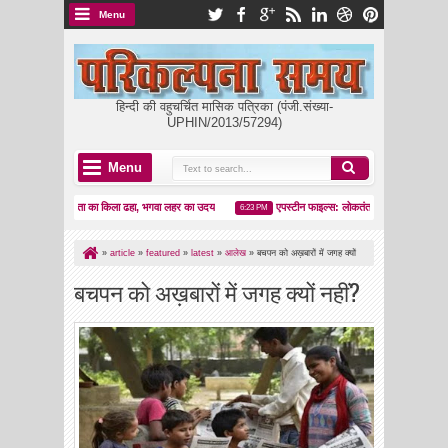
Menu
हिन्दी की वहुचर्चित मासिक पत्रिका (पंजी.संख्या-
UPHIN/2013/57294)
Menu
ममता का किला ढहा, भगवा लहर का उदय
एपस्टीन फाइल्स: लोकतंत्र का आईना या सत्ता का कवर
34 AM
6:23 PM
»
article
»
featured
»
latest
»
आलेख
»
बचपन को अख़बारों में जगह क्यों
नहीं?
बचपन को अख़बारों में जगह क्यों नहीं?