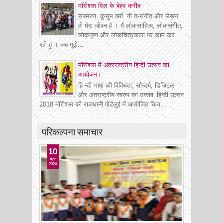
माॅरीशस दिल के बेहद करीब
संस्मरण: कुसुम वर्मा गी त-संगीत और लेखन
ही मेरा जीवन है । मैं लोकसाहित्य, लोकसंगीत,
लोकनृत्य और लोकचित्रकला पर काम कर
रही हूँ । जब मुझे...
मॉरीशस में अंतरराष्ट्रीय हिन्दी उत्सव का
आयोजन।
हि न्दी भाषा की विविधता, सौन्दर्य, डिजिटल
और अंतराष्ट्रीय स्वरुप का उत्सव ‘हिन्दी उत्सव
2018 मॉरीशस की राजधानी पोर्टलुई में आयोजित किय...
परिकल्पना समाचार
10
Apr
2024