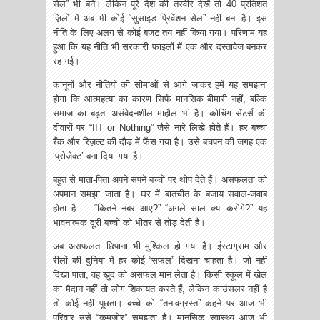
सेल” भी बने। लेकिन पूरे देश की तस्वीर देखें तो 40 प्रतिशत
ज़िलों में अब भी कोई “सुसाइड प्रिवेंशन सेल” नहीं बना है। इस
नीति के लिए अलग से कोई बजट तय नहीं किया गया। परिणाम यह
हुआ कि यह नीति भी सरकारी फाइलों में एक और दस्तावेज बनकर
रह गई।
कानूनों और नीतियों की सीमाओं से आगे जाकर हमें यह समझना
होगा कि आत्महत्या का कारण सिर्फ मानसिक बीमारी नहीं, बल्कि
समाज का बढ़ता असंवेदनशील माहौल भी है। कोचिंग सेंटर्स की
दीवारों पर “IIT or Nothing” जैसे नारे लिखे होते हैं। हर बच्चा
रैंक और रिज़ल्ट की दौड़ में फँस गया है। उसे बचपन की जगह एक
‘प्रोजेक्ट’ बना दिया गया है।
बहुत से माता-पिता अपने सपने बच्चों पर थोप देते हैं। असफलता को
अपमान समझा जाता है। घर में बातचीत के बजाय सवाल-जवाब
होता है — “कितने नंबर आए?” “अगले साल क्या करोगे?” यह
भावनात्मक दूरी बच्चों को भीतर से तोड़ देती है।
अब असफलता छिपाना भी मुश्किल हो गया है। इंस्टाग्राम और
रीलों की दुनिया में हर कोई “सफल” दिखना चाहता है। जो नहीं
दिखा पाता, वह खुद को असफल मान लेता है। किसी स्कूल में खेल
का मैदान नहीं तो लोग शिकायत करते हैं, लेकिन काउंसलर नहीं है
तो कोई नहीं पूछता। बच्चे को “तनावग्रस्त” कहने पर आज भी
परिवार उसे “कमज़ोर” समझता है। मानसिक स्वास्थ्य आज भी