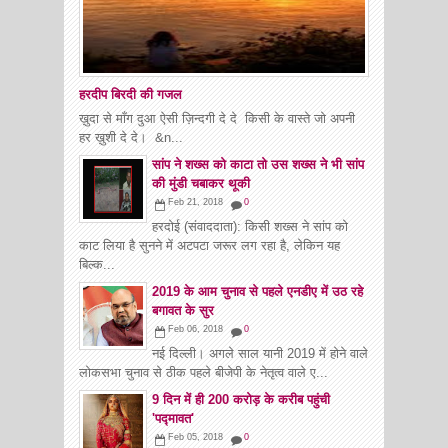
हरदीप बिरदी की गजल
ख़ुदा से माँग दुआ ऐसी ज़िन्दगी दे दे किसी के वास्ते जो अपनी
हर ख़ुशी दे दे। &n...
सांप ने शख्स को काटा तो उस शख्स ने भी सांप
की मुंडी चबाकर थूकी
Feb 21, 2018
0
हरदोई (संवाददाता): किसी शख्स ने सांप को
काट लिया है सुनने में अटपटा जरूर लग रहा है, लेकिन यह
बिल्क...
2019 के आम चुनाव से पहले एनडीए में उठ रहे
बगावत के सुर
Feb 06, 2018
0
नई दिल्ली। अगले साल यानी 2019 में होने वाले
लोकसभा चुनाव से ठीक पहले बीजेपी के नेतृत्व वाले ए...
9 दिन में ही 200 करोड़ के करीब पहुंची
'पद्मावत'
Feb 05, 2018
0