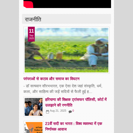
राजनीति
11
Sep
2025
परंपराओं से कटाव और समाज का विघटन
- डॉ सत्यवान सौरभभारत, एक ऐसा देश जहां संस्कृति, धर्म,
कला, और साहित्य की जड़ें सदियों से फैली हुई ह...
हरियाणा की शिक्षक ट्रांसफर पॉलिसी, कोर्ट में
उलझाने की रणनीति
Aug 21, 2025
0
21वीं सदी का भारत : विश्व व्यवस्था में एक
निर्णायक आवाज