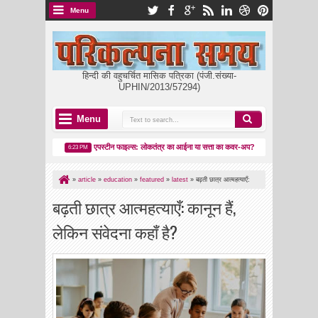
Menu
हिन्दी की वहुचर्चित मासिक पत्रिका (पंजी.संख्या-
UPHIN/2013/57294)
Menu
र का उदय
एपस्टीन फाइल्स: लोकतंत्र का आईना या सत्ता का कवर-अप?
मकर संक्रांति: प
6:23 PM
8:05 PM
»
article
»
education
»
featured
»
latest
»
बढ़ती छात्र आत्महत्याएँ:
कानून हैं, लेकिन संवेदना कहाँ है?
बढ़ती छात्र आत्महत्याएँ: कानून हैं,
लेकिन संवेदना कहाँ है?