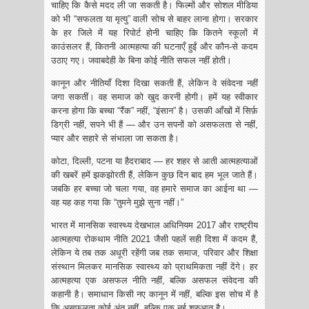
चाहिए कि कैसे मदद ली जा सकती है। फिल्मों और सोशल मीडिया
को भी “सफलता या मृत्यु” वाली सोच से बाहर लाना होगा। सरकार
के हर जिले में यह रिपोर्ट होनी चाहिए कि कितने स्कूलों में
काउंसलर हैं, कितनी आत्महत्या की घटनाएँ हुईं और कौन-से कदम
उठाए गए। जवाबदेही के बिना कोई नीति सफल नहीं होती।
कानून और नीतियाँ दिशा दिखा सकती हैं, लेकिन वे संवेदना नहीं
जगा सकतीं। वह समाज को खुद करनी होगी। हमें यह स्वीकार
करना होगा कि बच्चा “रैंक” नहीं, “इंसान” है। उसकी आँखों में सिर्फ़
डिग्री नहीं, सपने भी हैं — और उन सपनों को असफलता से नहीं,
प्यार और सहारे से संभाला जा सकता है।
कोटा, दिल्ली, पटना या हैदराबाद — हर शहर से आती आत्महत्याओं
की खबरें हमें झकझोरती हैं, लेकिन कुछ दिन बाद हम भूल जाते हैं।
जबकि हर बच्चा जो चला गया, वह हमारे समाज का आईना था —
वह यह कह गया कि “तुमने मुझे सुना नहीं।”
भारत में मानसिक स्वास्थ्य देखभाल अधिनियम 2017 और राष्ट्रीय
आत्महत्या रोकथाम नीति 2021 जैसी पहलें सही दिशा में कदम हैं,
लेकिन ये तब तक अधूरी रहेंगी जब तक समाज, परिवार और शिक्षा
संस्थान मिलकर मानसिक स्वास्थ्य को प्राथमिकता नहीं देंगे। हर
आत्महत्या एक असफल नीति नहीं, बल्कि असफल संवेदना की
कहानी है। समाधान किसी नए कानून में नहीं, बल्कि इस सोच में है
कि असफलता कोई अंत नहीं, बल्कि एक नई शुरुआत है।