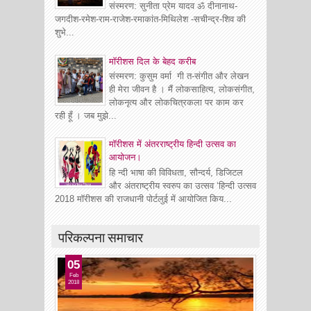
संस्मरण: सुनीता प्रेम यादव ॐ दीनानाथ-
जगदीश-रमेश-राम-राजेश-रमाकांत-मिथिलेश -सचीन्द्र-शिव की
शुभे...
माॅरीशस दिल के बेहद करीब
संस्मरण: कुसुम वर्मा गी त-संगीत और लेखन
ही मेरा जीवन है । मैं लोकसाहित्य, लोकसंगीत,
लोकनृत्य और लोकचित्रकला पर काम कर
रही हूँ । जब मुझे...
मॉरीशस में अंतरराष्ट्रीय हिन्दी उत्सव का
आयोजन।
हि न्दी भाषा की विविधता, सौन्दर्य, डिजिटल
और अंतराष्ट्रीय स्वरुप का उत्सव ‘हिन्दी उत्सव
2018 मॉरीशस की राजधानी पोर्टलुई में आयोजित किय...
परिकल्पना समाचार
05
Feb
2018