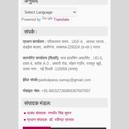
अनुवाद
Powered by
Translate
संपर्क :
प्रधान कार्यालय :
परिकल्पना समय , UGF-6 , आस्था प्लाजा ,
डंडईया बाज़ार, अलीगंज, लखनऊ-226024 (उ॰प्र॰) भारत
कारपोरेट कार्यालय (दिल्ली):
ताज हाउसिंग अपार्टमेंट , UG-5,
टावर-4, ब्लॉक A-3 , अंसारी रोड, मोहन गार्डेन, रजापुर खुर्द,
उत्तम नगर , नई दिल्ली -110059 (भारत)
ईमेल संपर्क:
parikalpana.samay@gmail.com
मोबाइल नंबर:
+91-9415272608/6307607007
संपादक मंडल:
प्रबंध संपादक: रणधीर सिंह सुमन
प्रधान संपादक: डॉ. रवीन्द्र प्रभात