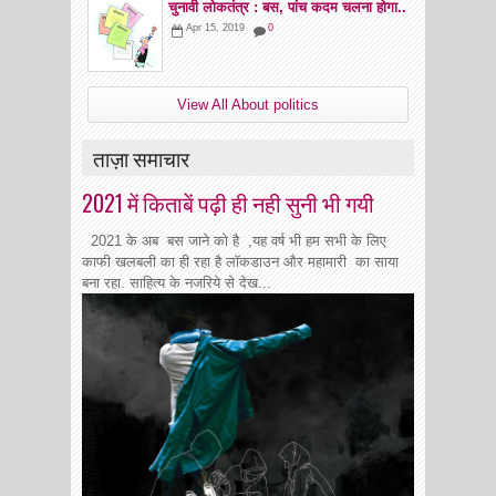
चुनावी लोकतंत्र : बस, पांच कदम चलना होगा..
Apr 15, 2019
0
View All About politics
ताज़ा समाचार
2021 में किताबें पढ़ी ही नही सुनी भी गयी
2021 के अब बस जाने को है ,यह वर्ष भी हम सभी के लिए
काफी खलबली का ही रहा है लॉकडाउन और महामारी का साया
बना रहा. साहित्य के नजरिये से देख...