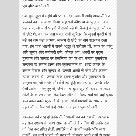
पुष्प वृष्टि करने लगी.
एक शुभ मुहूर्त में महर्षि वशिष्ठ, वामदेव, जबाली आदि आचार्यों ने उन
बालकों का नामाकरण किया. महारानी कौशल्या के पुत्र का नाम
पड़ा राम, जो चारों भाइयों में सबसे बड़े थे. कैकेई के पुत्र, जो राम
से छोटे थे, का नाम पड़ा भरत. रानी सुमित्रा के जुड़वां पुत्रों में से
बड़े का नाम पड़ा लक्ष्मण. लक्ष्मण से छोटे का नाम शत्रुघ्न रखा
गया. इन चारों भाइयों में सबसे अद्भुत थे श्रीराम जी. स्याह रंग परंतु
अति सुन्दर और मनोहारी छवि, कोमल अंग. अधरों पर मृदुल
मुस्कान और ललाट पर तेजस्विता का प्रभाष. उनका मुखमंडल
चन्द्रमा के समान शान्त और प्रकाशमान था. आंखें कमल के
समान विशाल और सुन्दर थे. उनकी आंखों से प्रेम और करुणा
टपका करती थी. उनका नाक इतना सुडौल और मुखमंडल के
अनुरूप था, जो उनके सौंदर्य में श्रीवृद्धि कर रहा था. उनके ओंठ
ऐसी लालिमा लिए हुए थे, जैसे उगता हुआ सूर्य हो. इन लाल लाल
ओठों के कारण उनकी तेजस्विता और भी ‌निखर गयी थी. वहीं इनके
बाल काले काले घुंघराले थे. इनकी तीनों माताओं के साथ साथ
महल की दासियां भी इन्हें रामलला कहकर पुकारने लगी.
रामलला की तरह ही इनके तीनों भाइयों का का रूप भी अपरूप था.
महाराज दशरथ के साथ साथ उनकी तीनों रानियां भी उनके रूप
को देख कर हर्षित होतीं. हर्षातिरेक से उनकी पलकें भींग जाया
करतीं. इन चारों भाइयों को महारानी कौशल्या अपने हाथों से स्नान