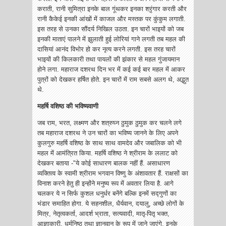
कराती, रानी सुमित्रा इनके बाल गूंथकर इनका श्रृंगार करती और
रानी कैकेई इनकी आंखों में काजल और मस्तक पर कुंकुम लगाती.
इस तरह से उनका सौंदर्य निखिल उठता. इन चारों भाइयों को जब
इनकी माताएं पालने में झुलाती हुई लोरियां गाने लगती तब महल की
दासियां आनंद विभोर हो कर नृत्य करने लगती. इस तरह चारों
भाइयों की किलकारी तथा पायलों की झंकार से महल गुंजायमान
होने लगा. महाराज दशरथ दिन भर में कई कई बार महल में आकर
पुत्रों को देखकर हर्षित होते. इन चारों में राम सबसे अलग थे, अद्भुत
थे.
महर्षि वशिष्ठ की भविष्यवाणी
जब राम, भरत, लक्ष्मण और शत्रुघ्न ठुमुक ठुमुक कर चलने लगे
तब महाराज दशरथ ने उन चारों का भविष्य जानने के लिए अपने
कुलगुरु महर्षि वशिष्ठ के साथ साथ वामदेव और जबालिक को भी
महल में आमंत्रित किया. महर्षि वशिष्ठ ने श्रीराम के ललाट को
देखकर बताया -"ये कोई साधारण बालक नहीं हैं. असाधारण
व्यक्तित्व के स्वामी श्रीराम भगवान विष्णु के अंशावतार हैं. राक्षसों का
विनाश करने हेतु ही इन्होंने मनुष्य रूप में अवतार लिया है. आगे
चलकर ये न सिर्फ कुशल धनुर्धर बनेंगे बल्कि इनमें सद्गुणों का
भंडार समाहित होगा. ये सहनशील, धैर्यवान, दयालु, अच्छे लोगों के
मित्र, नेतृत्वकर्ता, आदर्श भ्राता, सत्यवादी, मातृ-पितृ भक्त,
आज्ञाकारी, धर्मनिष्ठ तथा ज्ञानवान के रूप में जाने जाएंगे. इनके