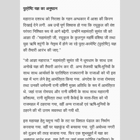
पुत्रेष्टि यज्ञ का अनुष्ठान
महाराज दशरथ को निराशा के गहन अन्धकार में आशा की किरण
दिखाई देने लगी. अब उन्हें पूर्ण विश्वास हो गया कि रघुकुल की वंश
परंपरा निश्चित रूप से आगे बढ़ेगी. उन्होंने महामंत्री सुमंत जी को
आज्ञा दी -"महामंत्री जी, रघुकुल के कुलगुरु महर्षि वशिष्ठ जी तथा
युवा ऋषि श्रृंगी के नेतृत्व में होने जा रहे पुत्र-कामेष्टि (पुत्रेष्टि) यज्ञ
की तैयारी आरंभ की जाए."
"जो आज्ञा महाराज." महामंत्री सुमंत जी ने धूमधाम के साथ उस
अनोखे यज्ञ की तैयारी आरंभ कर दी. अन्य तेजस्वी ऋषि-मुनियों के
साथ साथ आर्यावर्त के प्रतिष्ठित राजघरानों के राजाओं को भी इस
यज्ञ में भाग लेने हेतु आमंत्रित किया गया. अंगदेश के राजा रोमपाद
तथा उनकी धर्मपत्नी रानी वर्षिणी मुख्य अतिथि के रूप में आमंत्रित
थे. जहां राजा रोमपाद और रानी वर्षिणी के साथ साथ महारानी
कौशल्या, रानी सुमित्रा तथा रानी कैकेई के माता-पिता को भी
राजमहल में ठहराया गया, वहीं अन्य राजाओं एवं ऋषि-मुनियों के
ठहरने की भी उत्तम व्यवस्था की गयी थी.
इस महायज्ञ हेतु यमुना नदी के तट पर विशाल पंडाल का निर्माण
करवाया गया. वहीं पर यज्ञकुंड भी बनवाया गया. पूरी अयोध्या नगरी
को दुल्हन की तरह सजाया गया. फिर एक शुभमुहूर्त में यज्ञ का
अनुष्ठान आरंभ हुआ. यज्ञ वेदी पर जहां मुख्य पुरोहित (ऋत्विक) के