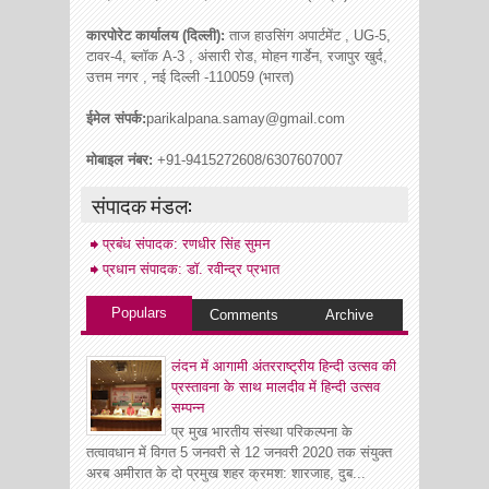
कारपोरेट कार्यालय (दिल्ली):
ताज हाउसिंग अपार्टमेंट , UG-5,
टावर-4, ब्लॉक A-3 , अंसारी रोड, मोहन गार्डेन, रजापुर खुर्द,
उत्तम नगर , नई दिल्ली -110059 (भारत)
ईमेल संपर्क:
parikalpana.samay@gmail.com
मोबाइल नंबर:
+91-9415272608/6307607007
संपादक मंडल:
प्रबंध संपादक: रणधीर सिंह सुमन
प्रधान संपादक: डॉ. रवीन्द्र प्रभात
Populars
Comments
Archive
लंदन में आगामी अंतरराष्ट्रीय हिन्दी उत्सव की
प्रस्तावना के साथ मालदीव में हिन्दी उत्सव
सम्पन्न
प्र मुख भारतीय संस्था परिकल्पना के
तत्वावधान में विगत 5 जनवरी से 12 जनवरी 2020 तक संयुक्त
अरब अमीरात के दो प्रमुख शहर क्रमश: शारजाह, दुब...