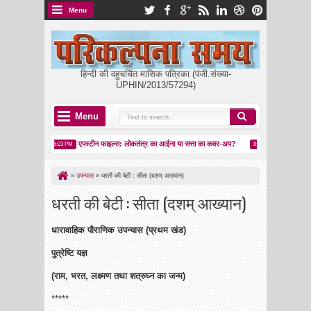
Menu
हिन्दी की वहुचर्चित मासिक पत्रिका (पंजी.संख्या-
UPHIN/2013/57294)
Menu
 उदय
एपस्टीन फाइल्स: लोकतंत्र का आईना या सत्ता का कवर-अप?
मकर संक्रांति: पतंगब
6:23 PM
8:05 PM
»
उपन्यास
»
धरती की बेटी : सीता (दशम् आख्यान)
धरती की बेटी : सीता (दशम् आख्यान)
धारावाहिक पौराणिक उपन्यास (प्रथम खंड)
पुत्रेष्टि यज्ञ
(राम, भरत, लक्ष्मण तथा शत्रुघ्न का जन्म)
*****