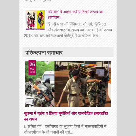
मॉरीशस में अंतरराष्ट्रीय हिन्दी उत्सव का
आयोजन।
हि न्दी भाषा की विविधता, सौन्दर्य, डिजिटल
और अंतराष्ट्रीय स्वरुप का उत्सव ‘हिन्दी उत्सव
2018 मॉरीशस की राजधानी पोर्टलुई में आयोजित किय...
परिकल्पना समाचार
26
Mar
2018
सुकमा में नृशंस व हिंसक चुनौतियाँ और राजनीतिक इच्छाशक्ति
का अभाव
 ललित गर्ग छत्तीसगढ़ के सुकमा जिले में नक्सलवादियों ने
सीआरपीएफ के नौ जवानों की नृशं...