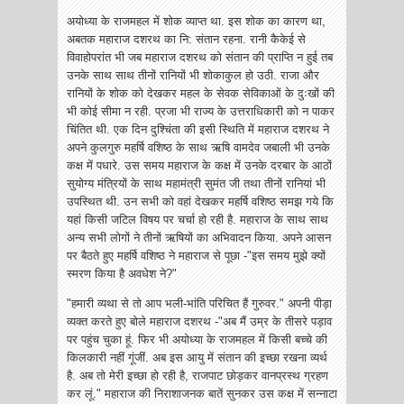
अयोध्या के राजमहल में शोक व्याप्त था. इस शोक का कारण था,
अबतक महाराज दशरथ का नि: संतान रहना. रानी कैकेई से
विवाहोपरांत भी जब महाराज दशरथ को संतान की प्राप्ति न हुई तब
उनके साथ साथ तीनों रानियों भी शोकाकुल हो उठी. राजा और
रानियों के शोक को देखकर महल के सेवक सेविकाओं के दुःखों की
भी कोई सीमा न रही. प्रजा भी राज्य के उत्तराधिकारी को न पाकर
चिंतित थी. एक दिन दुश्चिंता की इसी स्थिति में महाराज दशरथ ने
अपने कुलगुरु महर्षि वशिष्ठ के साथ ऋषि वामदेव जबाली भी उनके
कक्ष में पधारे. उस समय महाराज के कक्ष में उनके दरबार के आठों
सुयोग्य मंत्रियों के साथ महामंत्री सुमंत जी तथा तीनों रानियां भी
उपस्थित थी. उन सभी को वहां देखकर महर्षि वशिष्ठ समझ गये कि
यहां किसी जटिल विषय पर चर्चा हो रही है. महाराज के साथ साथ
अन्य सभी लोगों ने तीनों ऋषियों का अभिवादन किया. अपने आसन
पर बैठते हुए महर्षि वशिष्ठ ने महाराज से पूछा -"इस समय मुझे क्यों
स्मरण किया है अवधेश ने?"
"हमारी व्यथा से तो आप भली-भांति परिचित हैं गुरुवर." अपनी पीड़ा
व्यक्त करते हुए बोले महाराज दशरथ -"अब मैं उम्र के तीसरे पड़ाव
पर पहुंच चुका हूं. फिर भी अयोध्या के राजमहल में किसी बच्चे की
किलकारी नहीं गूंजीं. अब इस आयु में संतान की इच्छा रखना व्यर्थ
है. अब तो मेरी इच्छा हो रही है, राजपाट छोड़कर वानप्रस्थ ग्रहण
कर लूं." महाराज की निराशाजनक बातें सुनकर उस कक्ष में सन्नाटा