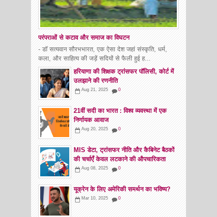
परंपराओं से कटाव और समाज का विघटन
- डॉ सत्यवान सौरभभारत, एक ऐसा देश जहां संस्कृति, धर्म,
कला, और साहित्य की जड़ें सदियों से फैली हुई ह...
हरियाणा की शिक्षक ट्रांसफर पॉलिसी, कोर्ट में
उलझाने की रणनीति
Aug 21, 2025
0
21वीं सदी का भारत : विश्व व्यवस्था में एक
निर्णायक आवाज
Aug 20, 2025
0
MIS डेटा, ट्रांसफर नीति और कैबिनेट बैठकों
की चर्चाएँ केवल लटकाने की औपचारिकता
Aug 08, 2025
0
यूक्रेन के लिए अमेरिकी समर्थन का भविष्य?
Mar 10, 2025
0