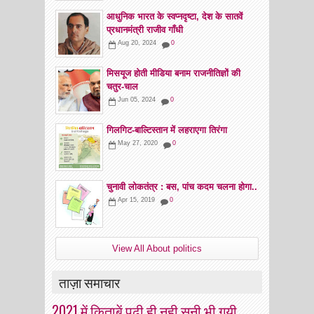
आधुनिक भारत के स्वप्नदृष्टा, देश के सातवें
प्रधानमंत्री राजीव गाँधी
Aug 20, 2024
0
मिसयूज होती मीडिया बनाम राजनीतिज्ञों की
चतुर-चाल
Jun 05, 2024
0
गिलगिट-बाल्टिस्तान में लहराएगा तिरंगा
May 27, 2020
0
चुनावी लोकतंत्र : बस, पांच कदम चलना होगा..
Apr 15, 2019
0
View All About politics
ताज़ा समाचार
2021 में किताबें पढ़ी ही नही सुनी भी गयी