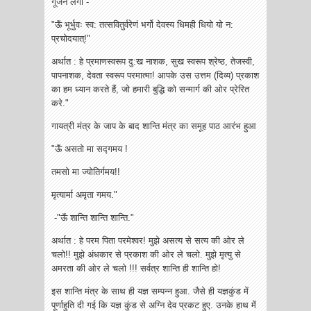
गूंजने लगा -
"ऊॅं भूर्भुवः स्व: तत्सवितुर्वरेणं भर्गो देवस्य धिमही धियो यो न:
प्रचोदयात्!"
अर्थात : हे प्रमाणस्वरूप दु:ख नाशक, सुख स्वरूप श्रेष्ठ, तेजस्वी,
पापनाशक, देव‌ता स्वरूप परमात्मा! आपके उस उत्तम (दिव्य) प्रकाश
का हम ध्यान करते हैं, जो हमारी बुद्धि को सन्मार्ग की ओर प्रेरित
करे."
गायत्री मंत्र के जाप के बाद शान्ति मंत्र का समूह पाठ आरंभ हुआ
"ऊॅं असतो मा सद्गमय !
तमसो मा ज्योतिर्गमय!!
मृत्यार्मा अमृता गमय."
-"ऊॅं शान्ति शान्ति शान्ति."
अर्थात : हे परम पिता परमेश्वर! मुझे असत्य से सत्य की ओर ले
चलो!! मुझे अंधकार से प्रकाश की ओर ले चलो. मुझे मृत्यु से
अमरता की ओर ले‌ चलो !!! सर्वत्र शान्ति ही शान्ति हो!
इस शान्ति मंत्र के साथ ही यज्ञ सम्पन्न हुआ. जैसे ही यज्ञकुंड में
पूर्णाहुति दी गई कि यज्ञ कुंड से अग्नि देव प्रकट हुए. उनके हाथ में