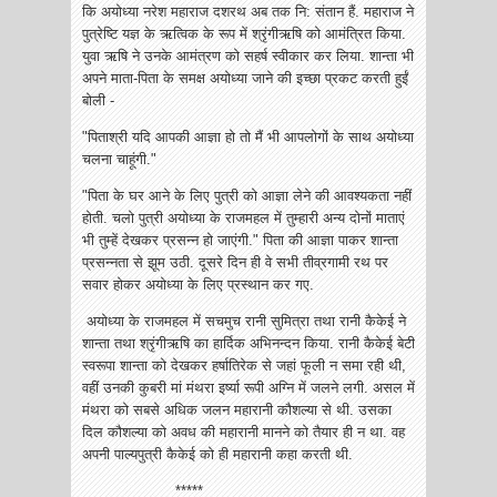
कि अयोध्या नरेश महाराज दशरथ अब तक नि: संतान हैं. महाराज ने
पुत्रेष्टि यज्ञ के ऋत्विक के रूप में श्रृंगीऋषि को आमंत्रित किया.
युवा ऋषि ने उनके आमंत्रण को सहर्ष स्वीकार कर लिया. शान्ता भी
अपने माता-पिता के समक्ष अयोध्या जाने की इच्छा प्रकट करती हुईं
बोली -
"पिताश्री यदि आपकी आज्ञा हो तो मैं भी आपलोगों के साथ अयोध्या
चलना चाहूंगी."
"पिता के घर आने के लिए पुत्री को आज्ञा लेने की आवश्यकता नहीं
होती. चलो पुत्री अयोध्या के राजमहल में तुम्हारी अन्य दोनों माताएं
भी तुम्हें देखकर प्रसन्न हो जाएंगी." पिता की आज्ञा पाकर शान्ता
प्रसन्नता से झूम उठी. दूसरे दिन ही वे सभी तीव्रगामी रथ पर
सवार होकर अयोध्या के लिए प्रस्थान कर गए.
अयोध्या के राजमहल में सचमुच रानी सुमित्रा तथा रानी कैकेई ने
शान्ता तथा श्रृंगीऋषि का हार्दिक अभिनन्दन किया. रानी कैकेई बेटी
स्वरूपा शान्ता को देखकर हर्षातिरेक से जहां फूली न समा रही थी,
वहीं उनकी कुबरी मां मंथरा इर्ष्या रूपी अग्नि में जलने लगी. असल में
मंथरा को सबसे अधिक जलन महारानी कौशल्या से थी. उसका
दिल कौशल्या को अवध की महारानी मानने को तैयार ही न था. वह
अपनी पाल्यपुत्री कैकेई को ही महारानी कहा करती थी.
*****