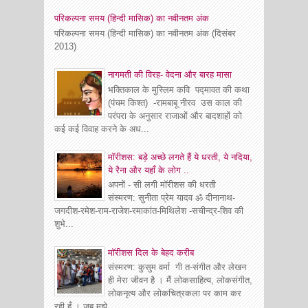
परिकल्पना समय (हिन्दी मासिक) का नवीनतम अंक
परिकल्पना समय (हिन्दी मासिक) का नवीनतम अंक (दिसंबर
2013)
नागमती की विरह- वेदना और बारह मासा
भक्तिकाल के मुस्लिम कवि पद्मावत की कथा
(पंचम किश्त) -रामबाबू नीरव उस काल की
परंपरा के अनुसार राजाओं और बादशाहों को
कई कई विवाह करने के अध...
मॉरीशस: बड़े अच्छे लगते हैं ये धरती, ये नदिया,
ये रैना और यहाँ के लोग ..
अपनों - सी लगी मॉरीशस की धरती
संस्मरण: सुनीता प्रेम यादव ॐ दीनानाथ-
जगदीश-रमेश-राम-राजेश-रमाकांत-मिथिलेश -सचीन्द्र-शिव की
शुभे...
माॅरीशस दिल के बेहद करीब
संस्मरण: कुसुम वर्मा गी त-संगीत और लेखन
ही मेरा जीवन है । मैं लोकसाहित्य, लोकसंगीत,
लोकनृत्य और लोकचित्रकला पर काम कर
रही हूँ । जब मुझे...