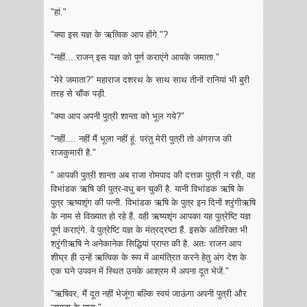
"हां."
"क्या इस यज्ञ के ऋत्विक आप होंगे."?
"नहीं....राजन् इस यज्ञ को पूर्ण कराएंगे आपके जमाता."
"मेरे जमाता?" महाराज दशरथ के साथ साथ तीनों रानियां भी बुरी
तरह से चौंक पड़ी.
"क्या आप अपनी पुत्री शान्ता को भूल गये?"
"नहीं.... नहीं मैं भूला नहीं हूं. परंतु मेरी पुत्री तो अंगराज की
राजकुमारी है."
" आपकी पुत्री शान्ता अब राजा रोमपाद की दत्तक पुत्री न रही, वह
विभांडक ऋषि की पुत्र-वधु बन चुकी है. यानी विभांडक ऋषि के
पुत्र ऋष्यशृंग की पत्नी. विभांडक ऋषि के पुत्र इन दिनों श्रृंगीऋषि
के नाम से विख्यात हो रहे हैं. वही ऋष्यशृंग आपका यह पुत्रेष्टि यज्ञ
पूर्ण कराएंगे. वे पुत्रेष्टि यज्ञ के मंत्रद्रष्टा हैं. इसके अतिरिक्त भी
श्रृंगीऋषि ने अनेकानेक सिद्धियां प्राप्त की है. अतः राजन आप
शीघ्र ही उन्हें ऋत्विक के रूप में आमंत्रित करने हेतु अंग देश के
एक घने उपवन में स्थित उनके आश्रम में अपना दूत भेजें."
"ऋषिवर, मैं दूत नहीं भेजूंगा बल्कि स्वयं जाऊंगा अपनी पुत्री और