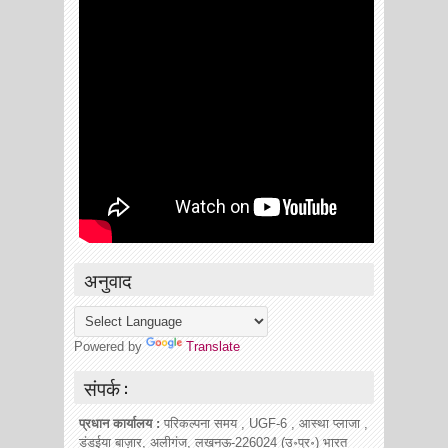
अनुवाद
Powered by
Translate
संपर्क :
प्रधान कार्यालय :
परिकल्पना समय , UGF-6 , आस्था प्लाजा ,
डंडईया बाज़ार, अलीगंज, लखनऊ-226024 (उ॰प्र॰) भारत