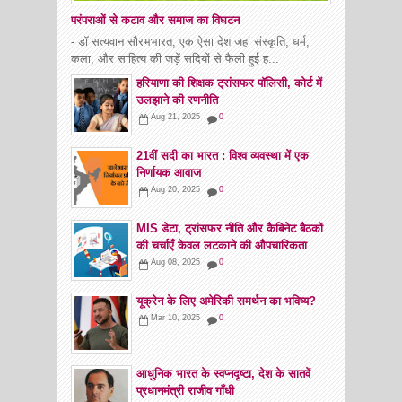
परंपराओं से कटाव और समाज का विघटन
- डॉ सत्यवान सौरभभारत, एक ऐसा देश जहां संस्कृति, धर्म,
कला, और साहित्य की जड़ें सदियों से फैली हुई ह...
हरियाणा की शिक्षक ट्रांसफर पॉलिसी, कोर्ट में
उलझाने की रणनीति
Aug 21, 2025
0
21वीं सदी का भारत : विश्व व्यवस्था में एक
निर्णायक आवाज
Aug 20, 2025
0
MIS डेटा, ट्रांसफर नीति और कैबिनेट बैठकों
की चर्चाएँ केवल लटकाने की औपचारिकता
Aug 08, 2025
0
यूक्रेन के लिए अमेरिकी समर्थन का भविष्य?
Mar 10, 2025
0
आधुनिक भारत के स्वप्नदृष्टा, देश के सातवें
प्रधानमंत्री राजीव गाँधी