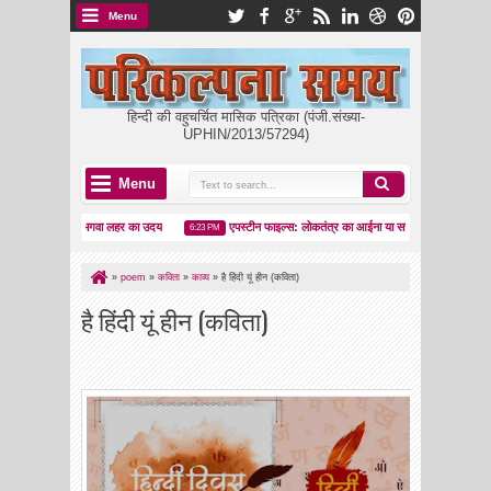
Menu
हिन्दी की वहुचर्चित मासिक पत्रिका (पंजी.संख्या-
UPHIN/2013/57294)
Menu
किला ढहा, भगवा लहर का उदय
एपस्टीन फाइल्स: लोकतंत्र का आईना या सत्ता का कवर-अप?
6:23 PM
8:05 P
»
poem
»
कविता
»
काव्य
»
है हिंदी यूं हीन (कविता)
है हिंदी यूं हीन (कविता)