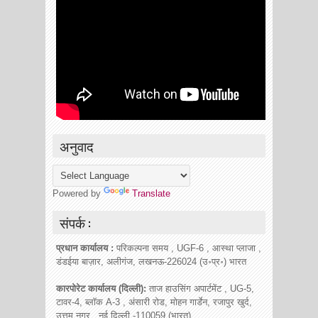
अनुवाद
Powered by
Translate
संपर्क :
प्रधान कार्यालय :
परिकल्पना समय , UGF-6 , आस्था प्लाजा ,
डंडईया बाज़ार, अलीगंज, लखनऊ-226024 (उ॰प्र॰) भारत
कारपोरेट कार्यालय (दिल्ली):
ताज हाउसिंग अपार्टमेंट , UG-5,
टावर-4, ब्लॉक A-3 , अंसारी रोड, मोहन गार्डेन, रजापुर खुर्द,
उत्तम नगर , नई दिल्ली -110059 (भारत)