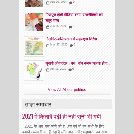
Aug 20, 2024
0
मिसयूज होती मीडिया बनाम राजनीतिज्ञों की
चतुर-चाल
Jun 05, 2024
0
गिलगिट-बाल्टिस्तान में लहराएगा तिरंगा
May 27, 2020
0
चुनावी लोकतंत्र : बस, पांच कदम चलना होगा..
Apr 15, 2019
0
View All About politics
ताज़ा समाचार
2021 में किताबें पढ़ी ही नही सुनी भी गयी
2021 के अब बस जाने को है ,यह वर्ष भी हम सभी के लिए
काफी खलबली का ही रहा है लॉकडाउन और महामारी का साया