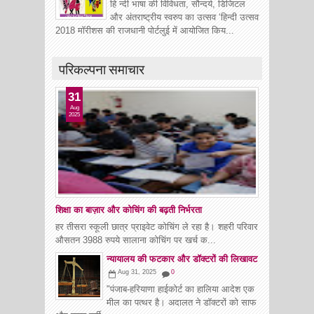
हि न्दी भाषा की विविधता, सौन्दर्य, डिजिटल
और अंतराष्ट्रीय स्वरुप का उत्सव ‘हिन्दी उत्सव
2018 मॉरीशस की राजधानी पोर्टलुई में आयोजित किय...
परिकल्पना समाचार
31
Aug
2025
शिक्षा का बाज़ार और कोचिंग की बढ़ती निर्भरता
हर तीसरा स्कूली छात्र प्राइवेट कोचिंग ले रहा है। शहरी परिवार
औसतन 3988 रुपये सालाना कोचिंग पर खर्च क...
न्यायालय की फटकार और डॉक्टरों की लिखावट
Aug 31, 2025
0
"पंजाब-हरियाणा हाईकोर्ट का हालिया आदेश एक
मील का पत्थर है। अदालत ने डॉक्टरों को साफ