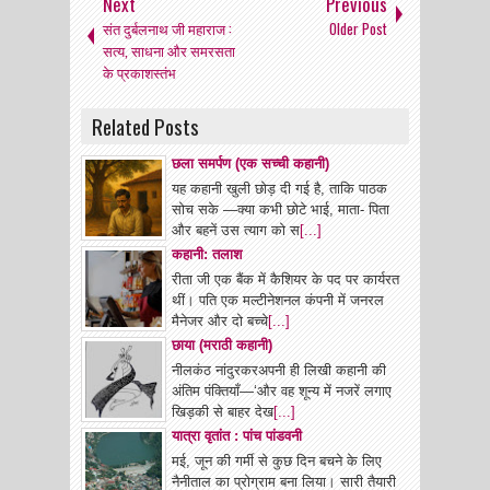
Next
Previous
संत दुर्बलनाथ जी महाराज :
Older Post
सत्य, साधना और समरसता
के प्रकाशस्तंभ
Related Posts
छला समर्पण (एक सच्ची कहानी)
यह कहानी खुली छोड़ दी गई है, ताकि पाठक
सोच सके —क्या कभी छोटे भाई, माता- पिता
और बहनें उस त्याग को स
[...]
कहानी: तलाश
रीता जी एक बैंक में कैशियर के पद पर कार्यरत
थीं। पति एक मल्टीनेशनल कंपनी में जनरल
मैनेजर और दो बच्चे
[...]
छाया (मराठी कहानी)
नीलकंठ नांदुरकरअपनी ही लिखी कहानी की
अंतिम प‌ंक्तियाँ—‘और वह शून्य में नजरें लगाए
खिड़की से बाहर देख
[...]
यात्रा वृतांत : पांच पांडवनी
मई, जून की गर्मी से कुछ दिन बचने के लिए
नैनीताल का प्रोग्राम बना लिया। सारी तैयारी