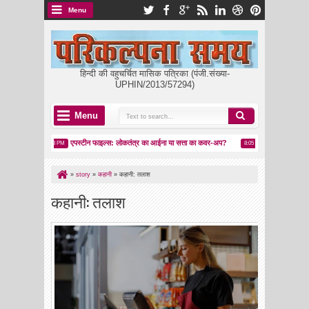
Menu
हिन्दी की वहुचर्चित मासिक पत्रिका (पंजी.संख्या-
UPHIN/2013/57294)
Menu
य
एपस्टीन फाइल्स: लोकतंत्र का आईना या सत्ता का कवर-अप?
मकर संक्रांति: पतंगबाज़
6:23 PM
8:05 PM
»
story
»
कहानी
»
कहानी: तलाश
कहानी: तलाश