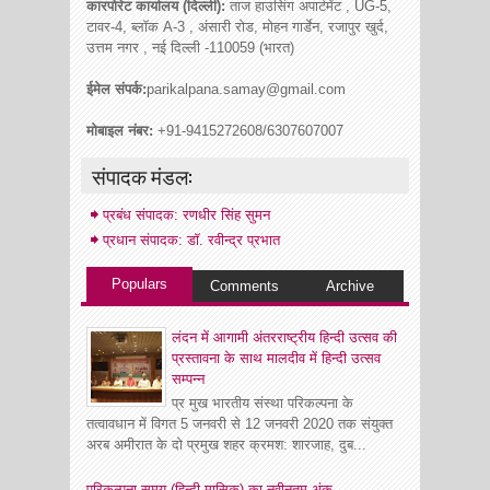
कारपोरेट कार्यालय (दिल्ली):
ताज हाउसिंग अपार्टमेंट , UG-5,
टावर-4, ब्लॉक A-3 , अंसारी रोड, मोहन गार्डेन, रजापुर खुर्द,
उत्तम नगर , नई दिल्ली -110059 (भारत)
ईमेल संपर्क:
parikalpana.samay@gmail.com
मोबाइल नंबर:
+91-9415272608/6307607007
संपादक मंडल:
प्रबंध संपादक: रणधीर सिंह सुमन
प्रधान संपादक: डॉ. रवीन्द्र प्रभात
Populars
Comments
Archive
लंदन में आगामी अंतरराष्ट्रीय हिन्दी उत्सव की
प्रस्तावना के साथ मालदीव में हिन्दी उत्सव
सम्पन्न
प्र मुख भारतीय संस्था परिकल्पना के
तत्वावधान में विगत 5 जनवरी से 12 जनवरी 2020 तक संयुक्त
अरब अमीरात के दो प्रमुख शहर क्रमश: शारजाह, दुब...
परिकल्पना समय (हिन्दी मासिक) का नवीनतम अंक