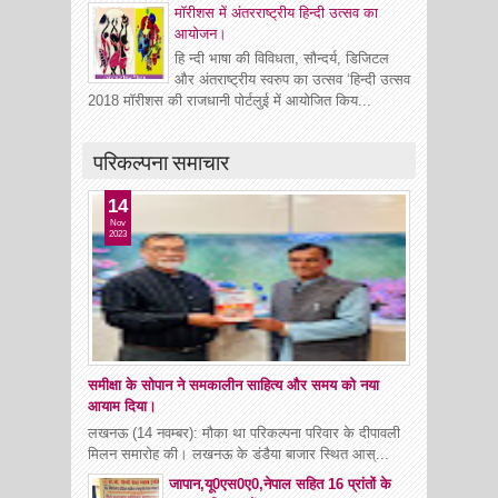
मॉरीशस में अंतरराष्ट्रीय हिन्दी उत्सव का
आयोजन।
हि न्दी भाषा की विविधता, सौन्दर्य, डिजिटल
और अंतराष्ट्रीय स्वरुप का उत्सव ‘हिन्दी उत्सव
2018 मॉरीशस की राजधानी पोर्टलुई में आयोजित किय...
परिकल्पना समाचार
14
Nov
2023
समीक्षा के सोपान ने समकालीन साहित्य और समय को नया
आयाम दिया।
लखनऊ (14 नवम्बर): मौका था परिकल्पना परिवार के दीपावली
मिलन समारोह की। लखनऊ के डंडैया बाजार स्थित आस्...
जापान,यू0एस0ए0,नेपाल सहित 16 प्रांतों के