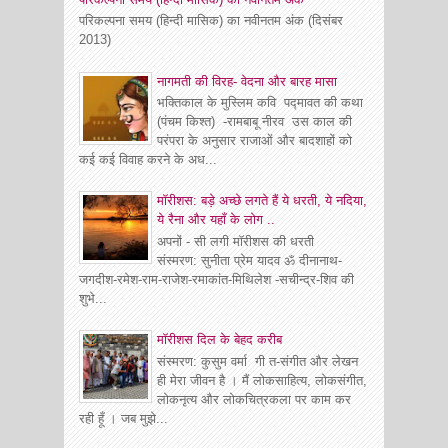
परिकल्पना समय (हिन्दी मासिक) का नवीनतम अंक (दिसंबर
2013)
नागमती की विरह- वेदना और बारह मासा
भक्तिकाल के मुस्लिम कवि पद्मावत की कथा
(पंचम किश्त) -रामबाबू नीरव उस काल की
परंपरा के अनुसार राजाओं और बादशाहों को
कई कई विवाह करने के अध...
मॉरीशस: बड़े अच्छे लगते हैं ये धरती, ये नदिया,
ये रैना और यहाँ के लोग ..
अपनों - सी लगी मॉरीशस की धरती
संस्मरण: सुनीता प्रेम यादव ॐ दीनानाथ-
जगदीश-रमेश-राम-राजेश-रमाकांत-मिथिलेश -सचीन्द्र-शिव की
शुभे...
माॅरीशस दिल के बेहद करीब
संस्मरण: कुसुम वर्मा गी त-संगीत और लेखन
ही मेरा जीवन है । मैं लोकसाहित्य, लोकसंगीत,
लोकनृत्य और लोकचित्रकला पर काम कर
रही हूँ । जब मुझे...