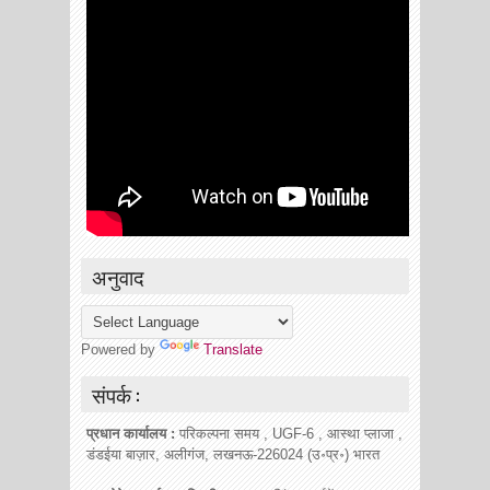
अनुवाद
Powered by
Translate
संपर्क :
प्रधान कार्यालय :
परिकल्पना समय , UGF-6 , आस्था प्लाजा ,
डंडईया बाज़ार, अलीगंज, लखनऊ-226024 (उ॰प्र॰) भारत