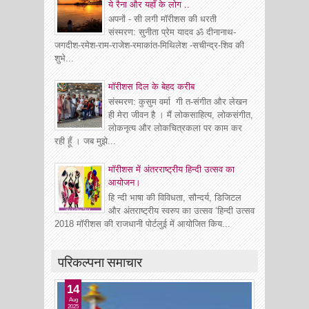
ये रैना और यहाँ के लोग ..
अपनों - सी लगी मॉरीशस की धरती
संस्मरण: सुनीता प्रेम यादव ॐ दीनानाथ-
जगदीश-रमेश-राम-राजेश-रमाकांत-मिथिलेश -सचीन्द्र-शिव की
शुभे...
माॅरीशस दिल के बेहद करीब
संस्मरण: कुसुम वर्मा गी त-संगीत और लेखन
ही मेरा जीवन है । मैं लोकसाहित्य, लोकसंगीत,
लोकनृत्य और लोकचित्रकला पर काम कर
रही हूँ । जब मुझे...
मॉरीशस में अंतरराष्ट्रीय हिन्दी उत्सव का
आयोजन।
हि न्दी भाषा की विविधता, सौन्दर्य, डिजिटल
और अंतराष्ट्रीय स्वरुप का उत्सव ‘हिन्दी उत्सव
2018 मॉरीशस की राजधानी पोर्टलुई में आयोजित किय...
परिकल्पना समाचार
14
Aug
2025