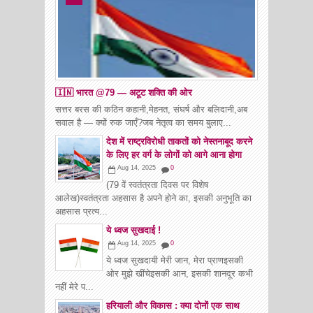
🇮🇳 भारत @79 — अटूट शक्ति की ओर
सत्तर बरस की कठिन कहानी,मेहनत, संघर्ष और बलिदानी,अब
सवाल है — क्यों रुक जाएँ?जब नेतृत्व का समय बुलाए...
देश में राष्ट्रविरोधी ताकतों को नेस्तनाबूद करने
के लिए हर वर्ग के लोगों को आगे आना होगा
Aug 14, 2025
0
(79 वें स्वतंत्रता दिवस पर विशेष
आलेख)स्वतंत्रता अहसास है अपने होने का, इसकी अनुभूति का
अहसास प्रत्य...
ये ध्वज सुखदाई !
Aug 14, 2025
0
ये ध्वज सुखदायी मेरी जान, मेरा प्राणइसकी
ओर मुझे खींचेइसकी आन, इसकी शानदूर कभी
नहीं मेरे प...
हरियाली और विकास : क्या दोनों एक साथ