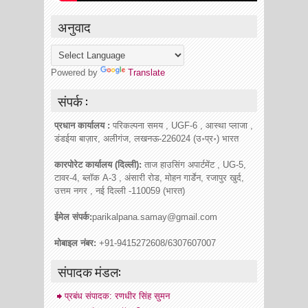
अनुवाद
Powered by
Translate
संपर्क :
प्रधान कार्यालय :
परिकल्पना समय , UGF-6 , आस्था प्लाजा ,
डंडईया बाज़ार, अलीगंज, लखनऊ-226024 (उ॰प्र॰) भारत
कारपोरेट कार्यालय (दिल्ली):
ताज हाउसिंग अपार्टमेंट , UG-5,
टावर-4, ब्लॉक A-3 , अंसारी रोड, मोहन गार्डेन, रजापुर खुर्द,
उत्तम नगर , नई दिल्ली -110059 (भारत)
ईमेल संपर्क:
parikalpana.samay@gmail.com
मोबाइल नंबर:
+91-9415272608/6307607007
संपादक मंडल:
प्रबंध संपादक: रणधीर सिंह सुमन