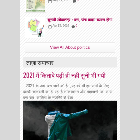
May 27, 2020
0
चुनावी लोकतंत्र : बस, पांच कदम चलना होगा..
Apr 15, 2019
0
View All About politics
ताज़ा समाचार
2021 में किताबें पढ़ी ही नही सुनी भी गयी
2021 के अब बस जाने को है ,यह वर्ष भी हम सभी के लिए
काफी खलबली का ही रहा है लॉकडाउन और महामारी का साया
बना रहा. साहित्य के नजरिये से देख...