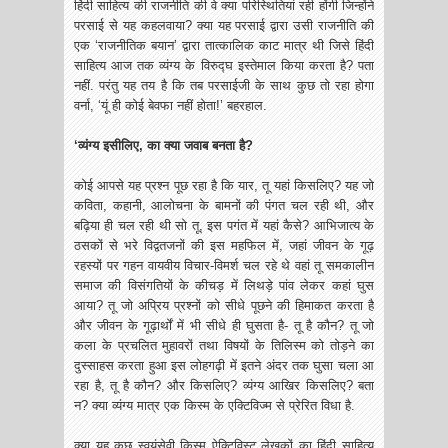
हिंदी साहित्य की राजनीति की वे क्या परिस्थितियां रही होंगी जिन्होंने
परसाई से यह कहलवाया? क्या यह परसाई द्वारा उसी राजनीति की
एक ‘राजनीतिक बयान’ द्वारा तात्कालिक काट मात्र थी जिसे हिंदी
साहित्य आज तक व्यंग्य के विरुद्घ इस्तेमाल किया करता है? पता
नहीं. परंतु यह तय है कि तब परसाईजी के साथ कुछ तो रहा होगा
वर्ना, ‘यूं ही कोई बेवफा नहीं होता!’ बहरहाल.
‘व्यंग्य इसीलिए, का क्या जवाब बनता है?
कोई आपसे यह प्रश्न पूछ रहा है कि यार, तू यहां किसलिए? यह जो
कविता, कहानी, आलोचना के बामनों की पंगत चल रही थी, और
बढ़िया ही चल रही थी सो तू, इस पगंत में यहां कैसे? आभिजात्य के
ठसकों से भरे विद्वतजनों की इस महफिल में, जहां जीवन के गूढ़
रहस्यों पर गहन वायवीय विचार-विमर्श चल रहे थे वहां तू समकालीन
समाज की विसंगतियों के कीचड़ में लिथड़े पांव लेकर कहां घुस
आया? तू जो अप्रिय प्रश्नों को सीधे पूछने की हिमाकत करता है
और जीवन के गूढ़ार्थों में भी सीधे ही घुसता है- तू है कौन? तू जो
कला के प्रचलित मुहावरों तथा विषयों के तिलिस्म को तोड़ने का
दुस्साहस करता हुआ इस लोहगढ़ी में इतने अंदर तक घुसा चला आ
रहा है, तू है कौन? और किसलिए? व्यंग्य आखिर किसलिए? बता
न? क्या व्यंग्य मात्र एक किस्म के एक्टिविज्म से प्रेरित विधा है.
क्या यह कुछ स्वयंसेवी किस्म ऐक्टिविस्ट लेखकों का हिंदी साहित्य