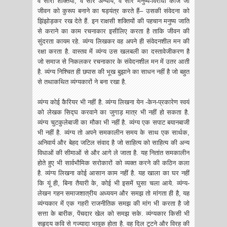
वे सारी शक्तियां, वे सारे अन्याय, वे सारे मनुष्य-विरोधी काज जो
जीवन को कुरूप बनाने का षड्यंत्र करते हैं– उसकी संवेदना को
झिंझोड़कर रख देते हैं. इन राक्षसी शक्तियों की पहचान मनुष्य जाति
से कराने का काम रचनाकार इसीलिए करता है ताकि जीवन की
सुंदरता कायम रहे. व्यंग्य लिखकर वह अपने ही संवेदनशील मन की
रक्षा करता है. वास्तव में व्यंग्य उस खलबली का दस्तावेजीकरण है
जो समाज से निकलकर रचनाकार के संवेदनशील मन में उतर आती
है. व्यंग्य निश्चित ही छपास की भूख बुझाने का साधन नहीं है जो बहुत
से तथाकथित व्यंग्यकारों ने बना रखा है.
व्यंग्य कोई कैरियर भी नहीं है. व्यंग्य लिखना येन -केन-प्रकारेण स्वयं
को लेखक सिद्घ करवाने का जुगाड़ मात्र भी नहीं हो सकता है.
व्यंग्य चुटकुलेबाजी का मौका भी नहीं है. व्यंग्य एक सपाट बयानबाजी
भी नहीं है. व्यंग्य तो अपने समकालीन समय के साथ एक सार्थक,
अनिवार्य और बेहद जटिल संवाद है जो साहित्य को साहित्य की अन्य
विधाओं की सीमाओं से और आगे ले जाता है. यह नितांत समकालीन
होते हुए भी सार्वभौमिक सरोकारों को व्यक्त करने की कठिन कला
है. व्यंग्य लिखना कोई आसान काम नहीं है. यह खाला का घर नहीं
कि यूं ही, बिना तैयारी के, कोई भी इसमें घुसा चला आये. व्यंग्य-
लेखन गहन समाजशात्रीय अध्ययन और समझ तो मांगता ही है, यह
व्यंग्यकार में एक गहरी राजनीतिक समझ की मांग भी करता है जो
सत्ता के बारीक, पेंचदार खेल को समझ सके. व्यंग्यकार किसी भी
सहृदय कवि से गज्यादा भावुक होता है. वह दिल टूटने और विरह की