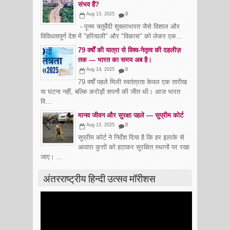
संभव हैं?
Aug 13, 2025
0
- पूनम चतुर्वेदी शुक्लाभारत जैसे विशाल और
विविधतापूर्ण देश में "हरियाली" और "विकास" को लेकर एक...
79 वर्षों की यात्रा से विश्व-नेतृत्व की दहलीज़
तक — भारत का समय अब है।
Aug 14, 2025
0
79 वर्षों पहले मिली स्वतंत्रता केवल एक तारीख
या घटना नहीं, बल्कि करोड़ों सपनों की जीत थी। आज भारत
वि...
मानव जीवन और सुरक्षा पहले — सुप्रीम कोर्ट
Aug 13, 2025
0
सुप्रीम कोर्ट ने निर्देश दिया है कि हर इलाके से
आवारा कुत्तों को हटाकर सुरक्षित स्थानों पर रखा
जाए। ...
अंतरराष्ट्रीय हिन्दी उत्सव मॉरीशस