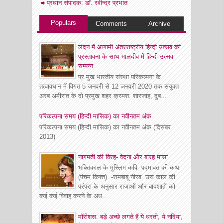
प्रधान संपादक: डॉ. रवीन्द्र प्रभात
Populars
Comments
Archive
लंदन में आगामी अंतरराष्ट्रीय हिन्दी उत्सव की
प्रस्तावना के साथ मालदीव में हिन्दी उत्सव
सम्पन्न
प्र मुख भारतीय संस्था परिकल्पना के
तत्वावधान में विगत 5 जनवरी से 12 जनवरी 2020 तक संयुक्त
अरब अमीरात के दो प्रमुख शहर क्रमश: शारजाह, दुब...
परिकल्पना समय (हिन्दी मासिक) का नवीनतम अंक
परिकल्पना समय (हिन्दी मासिक) का नवीनतम अंक (दिसंबर
2013)
नागमती की विरह- वेदना और बारह मासा
भक्तिकाल के मुस्लिम कवि पद्मावत की कथा
(पंचम किश्त) -रामबाबू नीरव उस काल की
परंपरा के अनुसार राजाओं और बादशाहों को
कई कई विवाह करने के अध...
मॉरीशस: बड़े अच्छे लगते हैं ये धरती, ये नदिया,