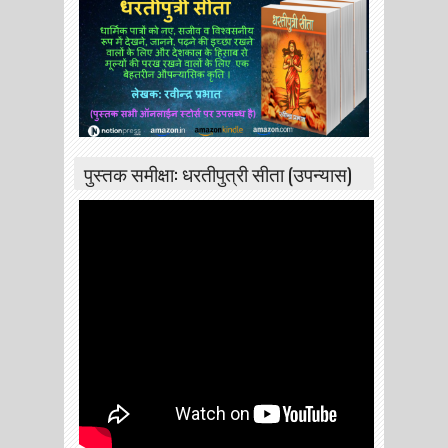
पुस्तक समीक्षा: धरतीपुत्री सीता (उपन्यास)