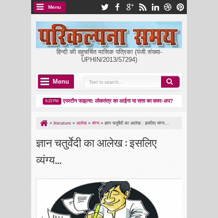
Menu
हिन्दी की वहुचर्चित मासिक पत्रिका (पंजी.संख्या-
UPHIN/2013/57294)
Menu
 का उदय
एपस्टीन फाइल्स: लोकतंत्र का आईना या सत्ता का कवर-अप?
मकर संक्रांति: पत
6:23 PM
8:05 PM
»
literature
»
आलेख
»
व्यंग्य
»
ज्ञान चतुर्वेदी का आलेख : इसलिए व्यंग्य…
ज्ञान चतुर्वेदी का आलेख : इसलिए
व्यंग्य…