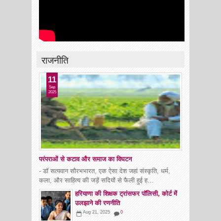
राजनीति
11
Sep
2025
परंपराओं से कटाव और समाज का विघटन
- डॉ सत्यवान सौरभभारत, एक ऐसा देश जहां संस्कृति, धर्म,
कला, और साहित्य की जड़ें सदियों से फैली हुई ह...
हरियाणा की शिक्षक ट्रांसफर पॉलिसी, कोर्ट में
उलझाने की रणनीति
Aug 21, 2025
0